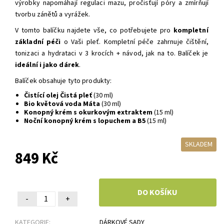
výrobky
napomáhají regulaci mazu, pročisťují póry a zmírňují
tvorbu zánětů a vyrážek.
V tomto balíčku najdete vše, co potřebujete pro
kompletní
základní péči
o Vaši pleť. Kompletní péče zahrnuje čištění,
tonizaci a hydrataci v 3 krocích + návod, jak na to. Balíček je
ideální i jako dárek
.
Balíček obsahuje tyto produkty:
Čistící olej Čistá pleť
(30 ml)
Bio květová voda Máta
(30 ml)
Konopný krém s okurkovým extraktem
(15 ml)
Noční konopný krém s lopuchem a B5
(15 ml)
SKLADEM
849 Kč
-
+
KATEGORIE:
DÁRKOVÉ SADY