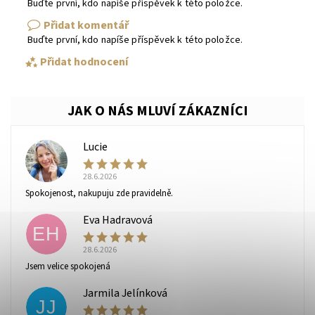
Buďte první, kdo napíše příspěvek k této položce.
Přidat komentář
Buďte první, kdo napíše příspěvek k této položce.
Přidat hodnocení
Lucie
L
28.6.2026
Spokojenost, nakupuju zde pravidelně.
Eva Hadravová
EH
28.6.2026
Vaše osobní údaje budou zpracovány dle
podmínek
Jsem velice spokojená
ochrany osobních údajů
.
Jarmila Jelínková
JJ