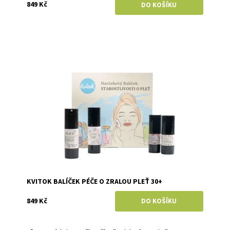
849 Kč
Dostupnost:
Skladem
Značka:
Kvitok
KVITOK BALÍČEK PÉČE O ZRALOU PLEŤ 30+
849 Kč