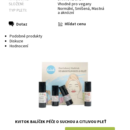
SLOŽENÍ:
Vhodné pro vegany
Normální, Smíšená, Mastná
TYP PLETI:
a aknózní
Hlídat cenu
Dotaz
Podobné produkty
Diskuze
Hodnocení
Dostupnost:
Skladem
Značka:
Kvitok
KVITOK BALÍČEK PÉČE O SUCHOU A CITLIVOU PLEŤ