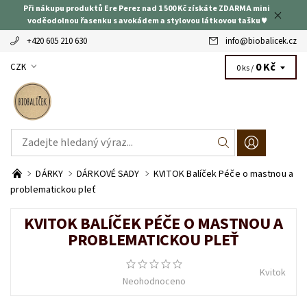
Při nákupu produktů Ere Perez nad 1 500 Kč získáte ZDARMA mini
voděodolnou řasenku s avokádem a stylovou látkovou tašku ♥
+420 605 210 630
info
@
biobalicek.cz
0 Kč
CZK
0 ks /
DÁRKY
DÁRKOVÉ SADY
KVITOK Balíček Péče o mastnou a
problematickou pleť
KVITOK BALÍČEK PÉČE O MASTNOU A
PROBLEMATICKOU PLEŤ
Kvitok
Neohodnoceno