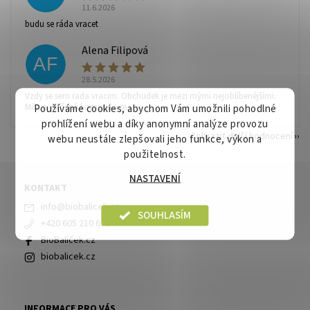
11.6.2026
budu se ráda vracet
Alena Filipová
AF
28.5.2026
Vzdy se sem rada vracim. Obchudek je mezi mými nejoblíbenějšími.
Mila a vstřícná komunikace.
Používáme cookies, abychom Vám umožnili pohodlné
prohlížení webu a díky anonymní analýze provozu
Zobrazit další hodnocení
webu neustále zlepšovali jeho funkce, výkon a
použitelnost.
NASTAVENÍ
KONTAKT
info
@
biobalicek.cz
SOUHLASÍM
+420 605 210 630
BioBalíček.cz
biobalicek.cz
INFORMACE PRO VÁS