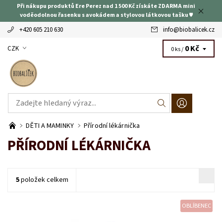
Při nákupu produktů Ere Perez nad 1 500 Kč získáte ZDARMA mini
voděodolnou řasenku s avokádem a stylovou látkovou tašku ♥
+420 605 210 630
info
@
biobalicek.cz
0 Kč
CZK
0 ks /
DĚTI A MAMINKY
Přírodní lékárnička
PŘÍRODNÍ LÉKÁRNIČKA
5
položek celkem
OBLÍBENEC