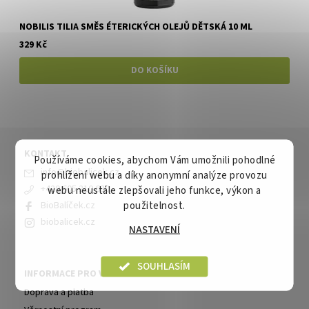
NOBILIS TILIA SMĚS ÉTERICKÝCH OLEJŮ DĚTSKÁ 10 ML
329 Kč
KONTAKT
Používáme cookies, abychom Vám umožnili pohodlné
info
@
biobalicek.cz
prohlížení webu a díky anonymní analýze provozu
+420 605 210 630
webu neustále zlepšovali jeho funkce, výkon a
použitelnost.
BioBalíček.cz
biobalicek.cz
NASTAVENÍ
SOUHLASÍM
INFORMACE PRO VÁS
Doprava a platba