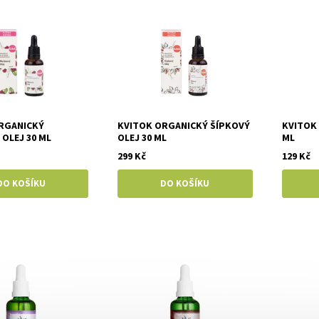
RGANICKÝ
KVITOK ORGANICKÝ ŠÍPKOVÝ
KVITOK
OLEJ 30 ML
OLEJ 30 ML
ML
299 Kč
129 Kč