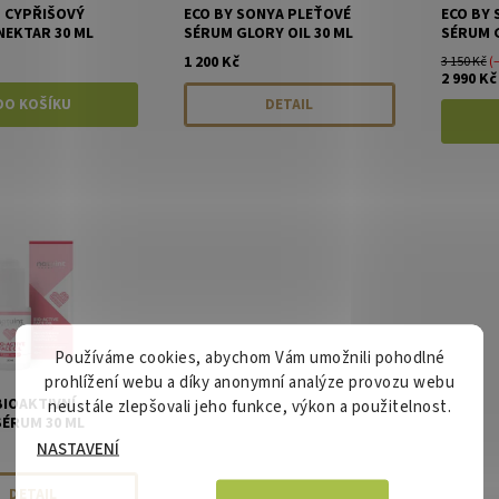
Z CYPŘIŠOVÝ
ECO BY SONYA PLEŤOVÉ
ECO BY
NEKTAR 30 ML
SÉRUM GLORY OIL 30 ML
SÉRUM G
1 200 Kč
3 150 Kč
(
2 990 Kč
DETAIL
Používáme cookies, abychom Vám umožnili pohodlné
prohlížení webu a díky anonymní analýze provozu webu
BIOAKTIVNÍ
neustále zlepšovali jeho funkce, výkon a použitelnost.
SÉRUM 30 ML
NASTAVENÍ
DETAIL