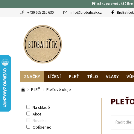
Při nákupu produktů Ere 
+420 605 210 630
info
@
biobalicek.cz
BioBalíček
ZNAČKY
LÍČENÍ
PLEŤ
TĚLO
VLASY
VŮ
OBLÍBENCI
MAGAZÍN
RECENZE BLOGEREK
DO
PLEŤ
Pleťové oleje
PLEŤO
Na skladě
Akce
Novinka
Řadit dle:
Oblíbenec