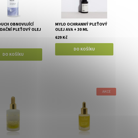
UCH OBNOVUJÍCÍ
MYLO OCHRANNÝ PLEŤOVÝ
DAČNÍ PLEŤOVÝ OLEJ
OLEJ AVA + 30 ML
629 Kč
AKCE