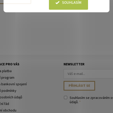
SOUHLASÍM
CE PRO VÁS
NEWSLETTER
a platba
í program
a bankovní spojení
í podmínky
osobních údajů
Souhlasím se
zpracováním o
údajů
.
ní řád
ní obchodu