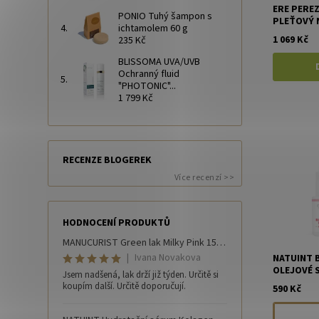
ERE PERE
PONIO Tuhý šampon s
PLEŤOVÝ 
ichtamolem 60 g
1 069 Kč
235 Kč
BLISSOMA UVA/UVB
Ochranný fluid
"PHOTONIC"...
1 799 Kč
RECENZE BLOGEREK
Více recenzí >>
HODNOCENÍ PRODUKTŮ
MANUCURIST Green lak Milky Pink 15 ml
|
Ivana Novakova
NATUINT 
OLEJOVÉ 
Jsem nadšená, lak drží již týden. Určitě si
koupím další. Určitě doporučují.
590 Kč