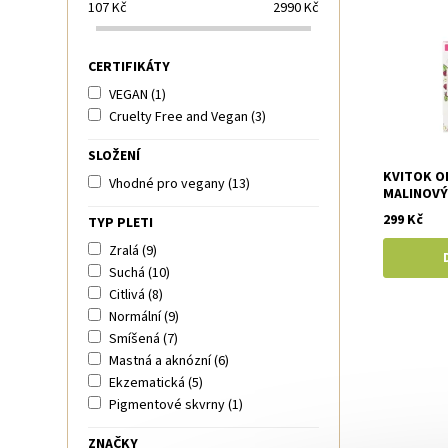
107
Kč
2990
Kč
CERTIFIKÁTY
VEGAN
(1)
Cruelty Free and Vegan
(3)
SLOŽENÍ
KVITOK O
Vhodné pro vegany
(13)
MALINOVÝ 
299 Kč
TYP PLETI
Zralá
(9)
Suchá
(10)
Citlivá
(8)
Normální
(9)
Smíšená
(7)
Mastná a aknózní
(6)
Ekzematická
(5)
Pigmentové skvrny
(1)
ZNAČKY