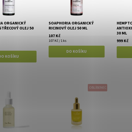
A ORGANICKÝ
SOAPHORIA ORGANICKÝ
HEMPTO
TŘECOVÝ OLEJ 50
RICINOVÝ OLEJ 50 ML
ANTIOXI
30 ML
107 Kč
999 Kč
107 Kč / 1 ks
OBLÍBENEC