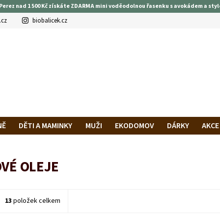
Perez nad 1 500 Kč získáte ZDARMA mini voděodolnou řasenku s avokádem a styl
.cz
biobalicek.cz
NĚ
DĚTI A MAMINKY
MUŽI
EKODOMOV
DÁRKY
AKCE
PRAVA A PLATBA
HODNOCENÍ OBCHODU
VĚRNOSTNÍ PROG
VÉ OLEJE
13
položek celkem