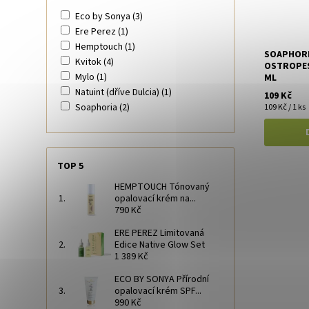
Eco by Sonya
(3)
Ere Perez
(1)
Hemptouch
(1)
SOAPHORI
Kvitok
(4)
OSTROPES
Mylo
(1)
ML
Natuint (dříve Dulcia)
(1)
109 Kč
Soaphoria
(2)
109 Kč / 1 ks
TOP 5
HEMPTOUCH Tónovaný
opalovací krém na...
790 Kč
ERE PEREZ Limitovaná
Edice Native Glow Set
1 389 Kč
ECO BY SONYA Přírodní
opalovací krém SPF...
990 Kč