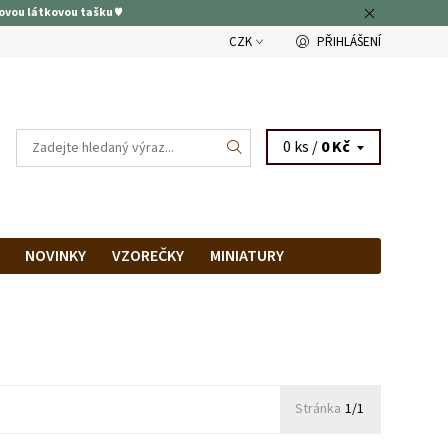
ovou látkovou tašku ♥
CZK
PŘIHLÁŠENÍ
0 ks /
0 Kč
NOVINKY
VZOREČKY
MINIATURY
RAM
PRODEJNA
Stránka
1/1