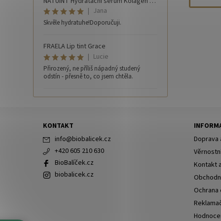
NATUINT Hydratační sérum Kolagen 30 ml
|
Jana
Skvěle hydratuhe!Doporučuji.
FRAELA Lip tint Grace
|
Lucie
Přirozený, ne příliš nápadný studený
odstín - přesně to, co jsem chtěla.
KONTAKT
INFORMA
info
@
biobalicek.cz
Doprava 
+420 605 210 630
Věrnostn
BioBalíček.cz
Kontakt 
biobalicek.cz
Obchodn
Ochrana 
Reklamač
Hodnoce