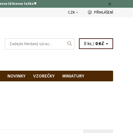
ovou látkovou tašku ♥
CZK
PŘIHLÁŠENÍ
0 ks /
0 Kč
NOVINKY
VZOREČKY
MINIATURY
RAM
PRODEJNA