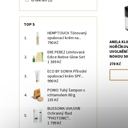
Urtekram
(5)
TOP 5
HEMPTOUCH Tónovaný
opalovací krém na...
ANELA KLI
790 Kč
HOŘČÍKOV
UVOLNĚNÍ 
ERE PEREZ Limitovaná
NOHOU 50
Edice Native Glow Set
1 389 Kč
270 Kč
ECO BY SONYA Přírodní
opalovací krém SPF...
990 Kč
PONIO Tuhý šampon s
ichtamolem 60 g
235 Kč
BLISSOMA UVA/UVB
Ochranný fluid
"PHOTONIC"...
1 799 Kč