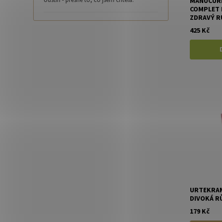
odstín - přesně to, co jsem chtěla.
MANUCUR
COMPLET 
ZDRAVÝ R
425 Kč
URTEKRAM
DIVOKÁ RŮ
179 Kč