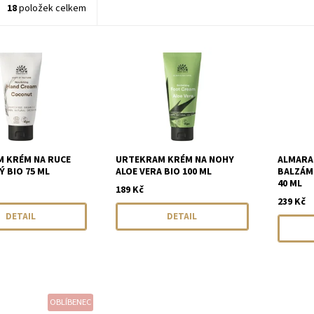
18
položek celkem
 KRÉM NA RUCE
URTEKRAM KRÉM NA NOHY
ALMARA 
 BIO 75 ML
ALOE VERA BIO 100 ML
BALZÁM
40 ML
189 Kč
239 Kč
DETAIL
DETAIL
OBLÍBENEC