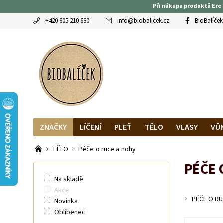
Při nákupu produktů Ere 
+420 605 210 630
info
@
biobalicek.cz
BioBalíček
ZNAČKY
LÍČENÍ
PLEŤ
TĚLO
VLASY
VŮ
OBLÍBENCI
MAGAZÍN
RECENZE BLOGEREK
DO
TĚLO
Péče o ruce a nohy
PÉČE 
Na skladě
Akce
PÉČE O RU
Novinka
Oblíbenec