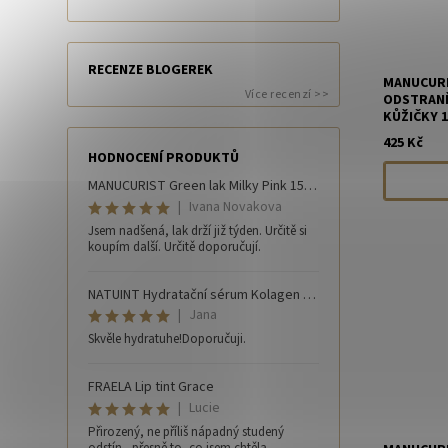
RECENZE BLOGEREK
MANUCURI
Více recenzí >>
ODSTRANĚ
KŮŽIČKY 1
425 Kč
HODNOCENÍ PRODUKTŮ
MANUCURIST Green lak Milky Pink 15 ml
|
Ivana Novakova
Jsem nadšená, lak drží již týden. Určitě si
koupím další. Určitě doporučují.
NATUINT Hydratační sérum Kolagen 30 ml
|
Jana
Skvěle hydratuhe!Doporučuji.
FRAELA Lip tint Grace
|
Lucie
Přirozený, ne příliš nápadný studený