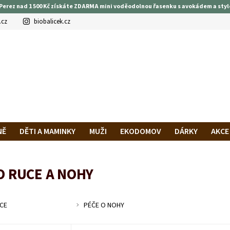
Perez nad 1 500 Kč získáte ZDARMA mini voděodolnou řasenku s avokádem a styl
.cz
biobalicek.cz
NĚ
DĚTI A MAMINKY
MUŽI
EKODOMOV
DÁRKY
AKCE
PRAVA A PLATBA
HODNOCENÍ OBCHODU
VĚRNOSTNÍ PROG
O RUCE A NOHY
CE
PÉČE O NOHY