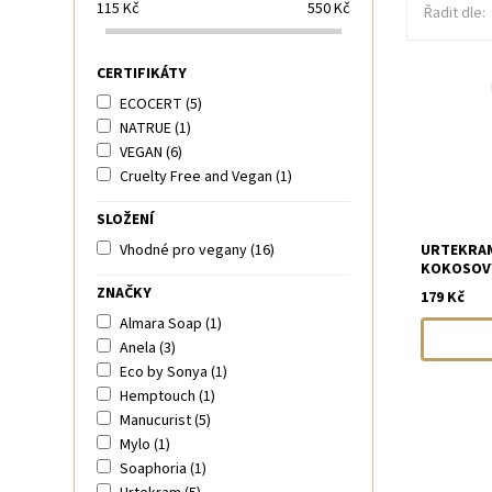
115
Kč
550
Kč
Řadit dle:
CERTIFIKÁTY
ECOCERT
(5)
NATRUE
(1)
VEGAN
(6)
Cruelty Free and Vegan
(1)
SLOŽENÍ
Vhodné pro vegany
(16)
URTEKRAM
KOKOSOVÝ
ZNAČKY
179 Kč
Almara Soap
(1)
Anela
(3)
Eco by Sonya
(1)
Hemptouch
(1)
Manucurist
(5)
Mylo
(1)
Soaphoria
(1)