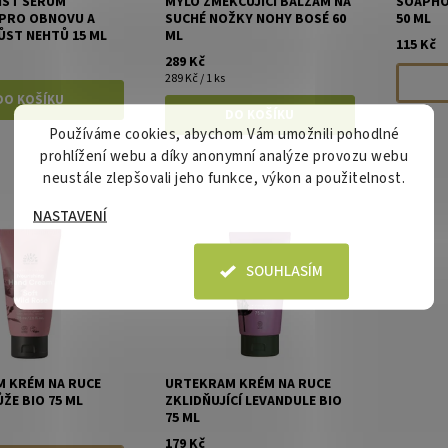
IST SÉRUM
MYLO ZMĚKČUJÍCÍ BALZÁM NA
SOAPHO
PRO OBNOVU A
SUCHÉ NOŽKY NOHY BOSÉ 60
50 ML
ŮST NEHTŮ 15 ML
ML
115 Kč
289 Kč
289 Kč / 1 ks
Používáme cookies, abychom Vám umožnili pohodlné
prohlížení webu a díky anonymní analýze provozu webu
neustále zlepšovali jeho funkce, výkon a použitelnost.
NASTAVENÍ
SOUHLASÍM
 KRÉM NA RUCE
URTEKRAM KRÉM NA RUCE
ŽE BIO 75 ML
ZKLIDŇUJÍCÍ LEVANDULE BIO
75 ML
179 Kč