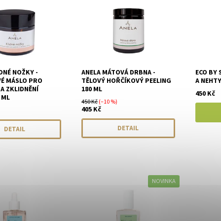
DNÉ NOŽKY -
ANELA MÁTOVÁ DRBNA -
ECO BY 
É MÁSLO PRO
TĚLOVÝ HOŘČÍKOVÝ PEELING
A NEHTY
A ZKLIDNĚNÍ
180 ML
450 Kč
 ML
450 Kč
(–10 %)
405 Kč
DETAIL
DETAIL
NOVINKA