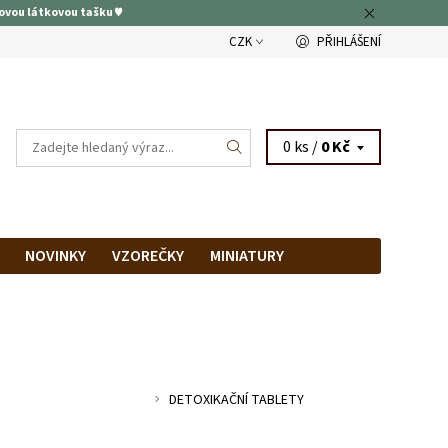
ovou látkovou tašku ♥
CZK
PŘIHLÁŠENÍ
0 ks /
0 Kč
NOVINKY
VZOREČKY
MINIATURY
RAM
PRODEJNA
DETOXIKAČNÍ TABLETY