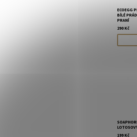
ECOEGG P
BÍLÉ PRÁD
PRANÍ
290 Kč
SOAPHORI
LOTOSOVÝ 
199 Kč