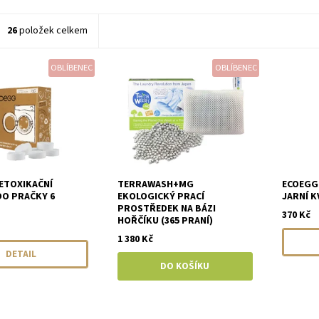
26
položek celkem
OBLÍBENEC
OBLÍBENEC
ETOXIKAČNÍ
TERRAWASH+MG
ECOEGG 
DO PRAČKY 6
EKOLOGICKÝ PRACÍ
JARNÍ K
PROSTŘEDEK NA BÁZI
370 Kč
HOŘČÍKU (365 PRANÍ)
1 380 Kč
DETAIL