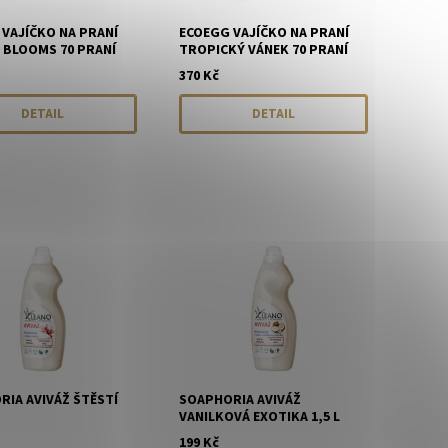
VAJÍČKO NA PRANÍ
ECOEGG VAJÍČKO NA PRANÍ
 BLOOMS 70 PRANÍ
TROPICKÝ VÁNEK 70 PRANÍ
370 Kč
DETAIL
DETAIL
IA AVIVÁŽ ŠTĚSTÍ
SOAPHORIA AVIVÁŽ
VANILKOVÁ EXOTIKA 1,5 L
199 Kč