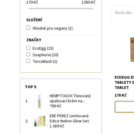
170
Kč
1380
Kč
Řadit dle:
SLOŽENÍ
Vhodné pro vegany
(1)
ZNAČKY
EcoEgg
(15)
Soaphoria
(10)
TerraWash
(1)
ECOEGG D
TABLETY 
TOP 5
TABLET
170 Kč
HEMPTOUCH Tónovaný
opalovací krém na...
790 Kč
ERE PEREZ Limitovaná
Edice Native Glow Set
1 389 Kč