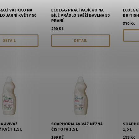
RACÍ VAJÍČKO NA
ECOEGG PRACÍ VAJÍČKO NA
ECOEGG 
LO JARNÍ KVĚTY 50
BÍLÉ PRÁDLO SVĚŽÍ BAVLNA 50
BRITISH
PRANÍ
370 Kč
290 Kč
DETAIL
DETAIL
A AVIVÁŽ
SOAPHORIA AVIVÁŽ NĚŽNÁ
SOAPHOR
KVĚT 1,5 L
ČISTOTA 1,5 L
1,5 L
199 Kč
199 Kč