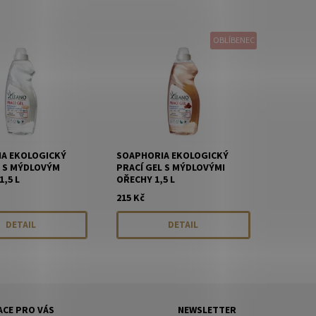
OBLÍBENEC
A EKOLOGICKÝ
SOAPHORIA EKOLOGICKÝ
L S MÝDLOVÝM
PRACÍ GEL S MÝDLOVÝMI
,5 L
OŘECHY 1,5 L
215 Kč
DETAIL
DETAIL
CE PRO VÁS
NEWSLETTER