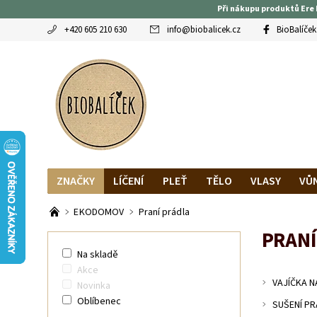
Při nákupu produktů Ere 
+420 605 210 630
info
@
biobalicek.cz
BioBalíček
ZNAČKY
LÍČENÍ
PLEŤ
TĚLO
VLASY
VŮ
OBLÍBENCI
MAGAZÍN
RECENZE BLOGEREK
DO
EKODOMOV
Praní prádla
PRANÍ
Na skladě
Akce
VAJÍČKA N
Novinka
Oblíbenec
SUŠENÍ PR