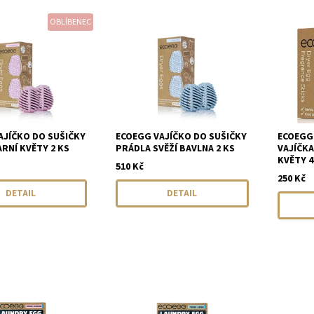
OBLÍBENEC
AJÍČKO DO SUŠIČKY
ECOEGG VAJÍČKO DO SUŠIČKY
ECOEGG
RNÍ KVĚTY 2 KS
PRÁDLA SVĚŽÍ BAVLNA 2 KS
VAJÍČKA
KVĚTY 4
510 Kč
250 Kč
DETAIL
DETAIL