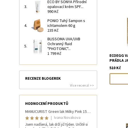
ECO BY SONYA Přírodní
opalovací krém SPF...
990 Kč
PONIO Tuhý šampon s
ichtamolem 60 g
235 Kč
BLISSOMA UVA/UVB
Ochranný fluid
"PHOTONIC"...
1 799 Kč
ECOEGG V
PRÁDLA JA
510 Kč
RECENZE BLOGEREK
Více recenzí >>
HODNOCENÍ PRODUKTŮ
MANUCURIST Green lak Milky Pink 15 ml
|
Ivana Novakova
Jsem nadšená, lak drží již týden. Určitě si