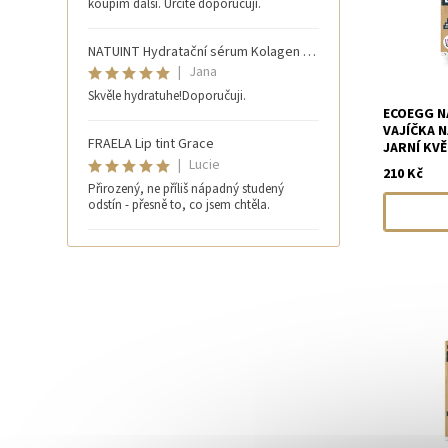
koupím další. Určitě doporučují.
NATUINT Hydratační sérum Kolagen 30 ml
|
Jana
Skvěle hydratuhe!Doporučuji.
ECOEGG N
VAJÍČKA N
FRAELA Lip tint Grace
JARNÍ KVĚ
|
Lucie
210 Kč
Přirozený, ne příliš nápadný studený
odstín - přesně to, co jsem chtěla.