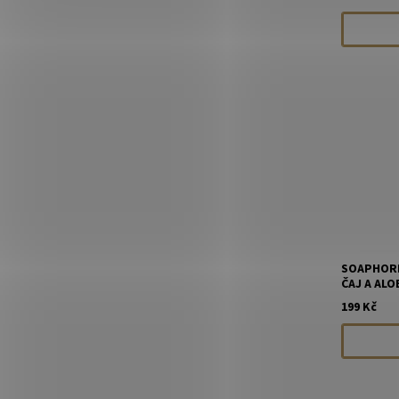
SOAPHORI
ČAJ A ALOE
199 Kč