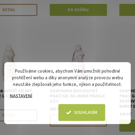
DETAIL
Používáme cookies, abychom Vám umožnili pohodlné
prohlížení webu a díky anonymní analýze provozu webu
neustále zlepšovali jeho funkce, výkon a použitelnost.
A AVIVÁŽ ZELENÝ
SOAPHORIA EKOLOGICKÝ
SOAPHO
NASTAVENÍ
 1,5 L
PRACÍ GEL NA JEMNÉ PRÁDLO
PRACÍ 
1,5 L
ZACHOV
BARVY 1
215 Kč
SOUHLASÍM
215 Kč
DETAIL
DETAIL