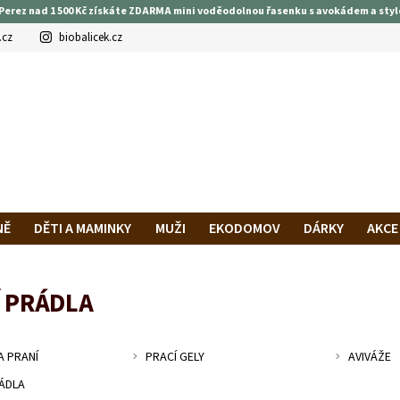
Perez nad 1 500 Kč získáte ZDARMA mini voděodolnou řasenku s avokádem a styl
.cz
biobalicek.cz
NĚ
DĚTI A MAMINKY
MUŽI
EKODOMOV
DÁRKY
AKCE
PRAVA A PLATBA
HODNOCENÍ OBCHODU
VĚRNOSTNÍ PROG
 PRÁDLA
A PRANÍ
PRACÍ GELY
AVIVÁŽE
ÁDLA