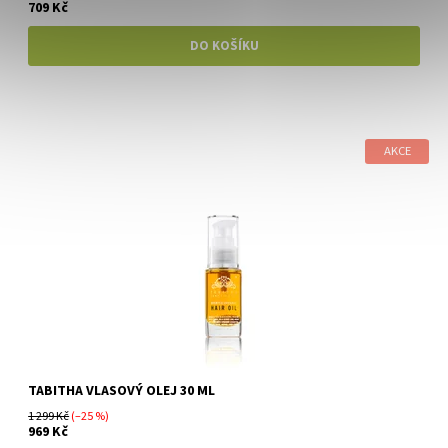
709 Kč
AKCE
TABITHA VLASOVÝ OLEJ 30 ML
1 299 Kč
(–25 %)
969 Kč