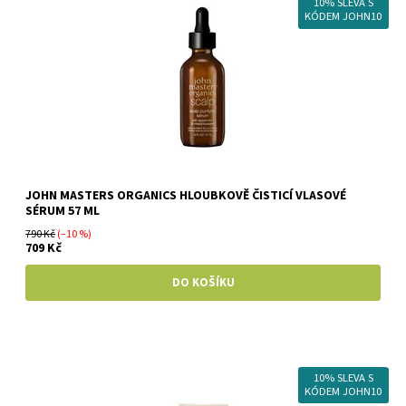
10% SLEVA S
KÓDEM JOHN10
JOHN MASTERS ORGANICS HLOUBKOVĚ ČISTICÍ VLASOVÉ
SÉRUM 57 ML
790 Kč
(–10 %)
709 Kč
10% SLEVA S
KÓDEM JOHN10