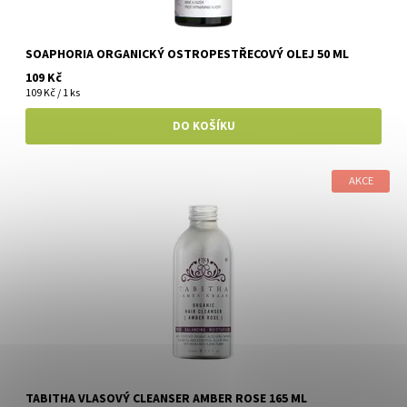
SOAPHORIA ORGANICKÝ OSTROPESTŘECOVÝ OLEJ 50 ML
109 Kč
109 Kč / 1 ks
AKCE
TABITHA VLASOVÝ CLEANSER AMBER ROSE 165 ML