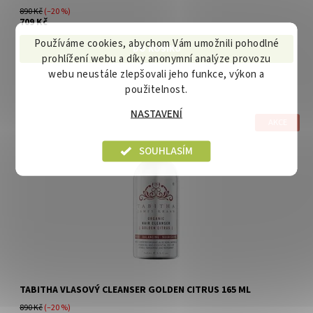
890 Kč
(–20 %)
709 Kč
Používáme cookies, abychom Vám umožnili pohodlné
prohlížení webu a díky anonymní analýze provozu
webu neustále zlepšovali jeho funkce, výkon a
použitelnost.
NASTAVENÍ
AKCE
SOUHLASÍM
TABITHA VLASOVÝ CLEANSER GOLDEN CITRUS 165 ML
890 Kč
(–20 %)