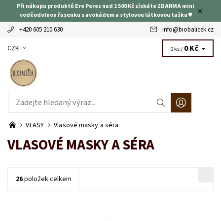
Při nákupu produktů Ere Perez nad 1 500 Kč získáte ZDARMA mini
voděodolnou řasenku s avokádem a stylovou látkovou tašku ♥
+420 605 210 630
info
@
biobalicek.cz
0 Kč
CZK
0 ks /
VLASY
Vlasové masky a séra
VLASOVÉ MASKY A SÉRA
26
položek celkem