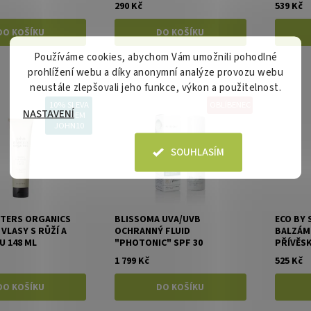
290 Kč
539 Kč
Používáme cookies, abychom Vám umožnili pohodlné
prohlížení webu a díky anonymní analýze provozu webu
neustále zlepšovali jeho funkce, výkon a použitelnost.
10% SLEVA
OBLÍBENEC
NASTAVENÍ
S KÓDEM
JOHN10
SOUHLASÍM
TERS ORGANICS
BLISSOMA UVA/UVB
ECO BY 
VLASY S RŮŽÍ A
OCHRANNÝ FLUID
BALZÁM 
 148 ML
"PHOTONIC" SPF 30
PŘÍVĚSK
1 799 Kč
525 Kč