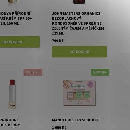
SONYA PŘÍRODNÍ
JOHN MASTERS ORGANICS
CÍ KRÉM SPF 50+
BEZOPLACHOVÝ
EIL 150 ML
KONDICIONÉR VE SPREJI SE
ZELENÝM ČAJEM A MĚSÍČKEM
125 ML
799 Kč
OBLÍBENEC
NOVINKA
 PŘÍRODNÍ
MANUCURIST RESCUE KIT
TICK BERRY
1 090 Kč