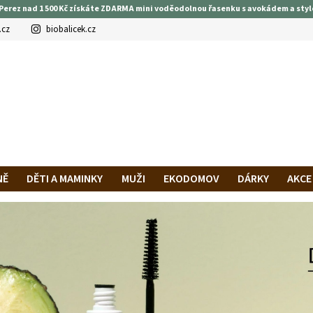
Perez nad 1 500 Kč získáte ZDARMA mini voděodolnou řasenku s avokádem a styl
.cz
biobalicek.cz
NĚ
DĚTI A MAMINKY
MUŽI
EKODOMOV
DÁRKY
AKCE
PRAVA A PLATBA
HODNOCENÍ OBCHODU
VĚRNOSTNÍ PROG