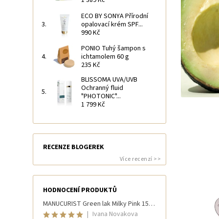
ECO BY SONYA Přírodní
opalovací krém SPF...
990 Kč
PONIO Tuhý šampon s
ichtamolem 60 g
235 Kč
BLISSOMA UVA/UVB
Ochranný fluid
"PHOTONIC"...
1 799 Kč
RECENZE BLOGEREK
Více recenzí >>
HODNOCENÍ PRODUKTŮ
MANUCURIST Green lak Milky Pink 15 ml
|
Ivana Novakova