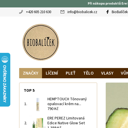
Při nákupu produktů Ere 
+420 605 210 630
info
@
biobalicek.cz
BioBalíček
ZNAČKY
LÍČENÍ
PLEŤ
TĚLO
VLASY
VŮ
OBLÍBENCI
MAGAZÍN
RECENZE BLOGEREK
DO
TOP 5
HEMPTOUCH Tónovaný
opalovací krém na...
790 Kč
ERE PEREZ Limitovaná
Edice Native Glow Set
1 389 Kč