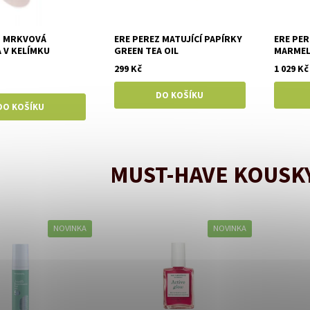
Z MRKVOVÁ
ERE PEREZ MATUJÍCÍ PAPÍRKY
ERE PER
 V KELÍMKU
GREEN TEA OIL
MARMEL
299 Kč
1 029 Kč
MUST-HAVE KOUSKY
NOVINKA
NOVINKA