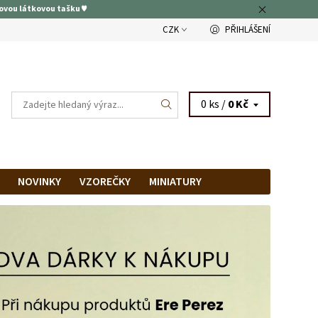
ovou látkovou tašku ♥
CZK
PŘIHLÁŠENÍ
0 ks /
0 Kč
NOVINKY
VZOREČKY
MINIATURY
RAM
PRODEJNA