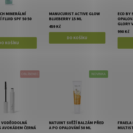
H MINERÁLNÍ
MANUCURIST ACTIVE GLOW
ECO BY 
 FLUID SPF 50 50
BLUEBERRY 15 ML
OPALOVA
GLORY V
459 Kč
990 Kč
OBLÍBENEC
NOVINKA
Z VODĚODOLNÁ
NATUINT SVĚŽÍ BALZÁM PŘED
FRAELA
S AVOKÁDEM ČERNÁ
A PO OPALOVÁNÍ 50 ML
MULTIS