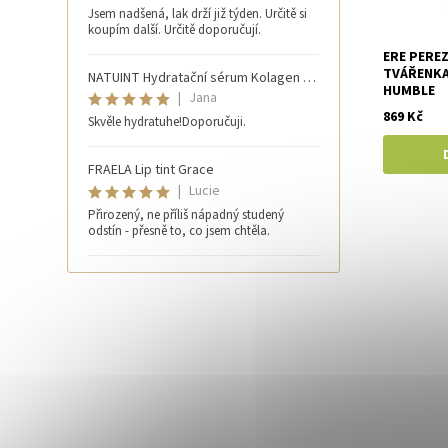
Jsem nadšená, lak drží již týden. Určitě si
koupím další. Určitě doporučují.
ERE PERE
TVÁŘENKA
NATUINT Hydratační sérum Kolagen 30 ml
HUMBLE
|
Jana
869 Kč
Skvěle hydratuhe!Doporučuji.
FRAELA Lip tint Grace
|
Lucie
Přirozený, ne příliš nápadný studený
odstín - přesně to, co jsem chtěla.