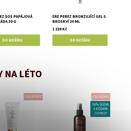
EZ SOS PAPÁJOVÁ
ERE PEREZ BRONZUJÍCÍ GEL S
ÁDA 30 G
BROSKVÍ 30 ML
1 159 Kč
 NA LÉTO
OBLÍBENEC
OBLÍBENEC
10% SLEVA
S KÓDEM
JOHN10