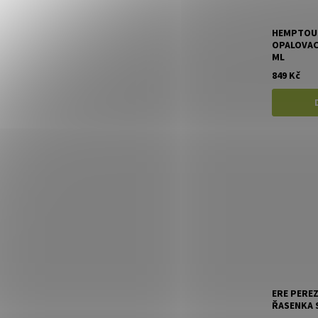
HEMPTOUC
OPALOVACÍ
ML
849 Kč
ERE PERE
ŘASENKA 