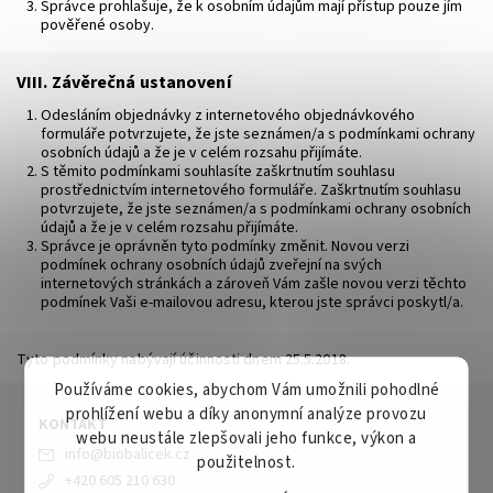
Správce prohlašuje, že k osobním údajům mají přístup pouze jím
pověřené osoby.
VIII.
Závěrečná ustanovení
Odesláním objednávky z internetového objednávkového
formuláře potvrzujete, že jste seznámen/a s podmínkami ochrany
osobních údajů a že je v celém rozsahu přijímáte.
S těmito podmínkami souhlasíte zaškrtnutím souhlasu
prostřednictvím internetového formuláře. Zaškrtnutím souhlasu
potvrzujete, že jste seznámen/a s podmínkami ochrany osobních
údajů a že je v celém rozsahu přijímáte.
Správce je oprávněn tyto podmínky změnit. Novou verzi
podmínek ochrany osobních údajů zveřejní na svých
internetových stránkách a zároveň Vám zašle novou verzi těchto
podmínek Vaši e-mailovou adresu, kterou jste správci poskytl/a.
Tyto podmínky nabývají účinnosti dnem 25.5.2018.
Používáme cookies, abychom Vám umožnili pohodlné
prohlížení webu a díky anonymní analýze provozu
KONTAKT
webu neustále zlepšovali jeho funkce, výkon a
info
@
biobalicek.cz
použitelnost.
+420 605 210 630