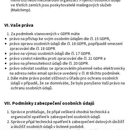
mimo EU) nebo mezinárodní organizaci. Příjemci osobních údajů
ve třetích zemích jsou poskytovatelé mailingových služeb
(Mailchimp).
VI.
Vaše práva
Za podmínek stanovených v GDPR máte
právo na přístup ke svým osobním údajům dle čl. 15 GDPR,
právo opravu osobních údajů dle čl. 16 GDPR, popřípadě omezení
zpracování dle čl. 18 GDPR.
právo na výmaz osobních údajů dle čl. 17 GDPR.
právo vznést námitku proti zpracování dle čl. 21 GDPR a
právo na přenositelnost údajů dle čl. 20 GDPR.
právo odvolat souhlas se zpracováním písemně nebo elektronicky
na adresu nebo email správce uvedený v čl. III těchto podmínek.
Dále máte právo podat stížnost u Úřadu pro ochranu osobních
údajů v případě, že se domníváte, že bylo porušeno Vaší právo na
ochranu osobních údajů.
VII.
Podmínky zabezpečení osobních údajů
Správce prohlašuje, že přijal veškerá vhodná technická a
organizační opatření k zabezpečení osobních údajů.
Správce přijal technická opatření k zabezpečení datových úložišť
a úložišť osobních údajů v listinné podobě.