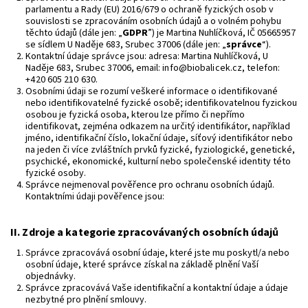
parlamentu a Rady (EU) 2016/679 o ochraně fyzických osob v
souvislosti se zpracováním osobních údajů a o volném pohybu
těchto údajů (dále jen: „
GDPR
”) je Martina Nuhlíčková, IČ 05665957
se sídlem U Naděje 683, Srubec 37006 (dále jen: „
správce
“).
Kontaktní údaje správce jsou: adresa: Martina Nuhlíčková, U
Naděje 683, Srubec 37006, email:
info@biobalicek.cz,
telefon:
+420 605 210 630.
Osobními údaji se rozumí veškeré informace o identifikované
nebo identifikovatelné fyzické osobě; identifikovatelnou fyzickou
osobou je fyzická osoba, kterou lze přímo či nepřímo
identifikovat, zejména odkazem na určitý identifikátor, například
jméno, identifikační číslo, lokační údaje, síťový identifikátor nebo
na jeden či více zvláštních prvků fyzické, fyziologické, genetické,
psychické, ekonomické, kulturní nebo společenské identity této
fyzické osoby.
Správce nejmenoval pověřence pro ochranu osobních údajů.
Kontaktními údaji pověřence jsou:
II.
Zdroje a kategorie zpracovávaných osobních údajů
Správce zpracovává osobní údaje, které jste mu poskytl/a nebo
osobní údaje, které správce získal na základě plnění Vaší
objednávky.
Správce zpracovává Vaše identifikační a kontaktní údaje a údaje
nezbytné pro plnění smlouvy.