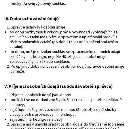
poskytl/a svůj výslovný souhlas.
IV.
Doba uchovávání údajů
Správce uchovává osobní údaje
po dobu nezbytnou k výkonu práv a povinností vyplývajících ze
smluvního vztahu mezi Vámi a správcem a uplatňování nároků z
těchto smluvních vztahů (po dobu 15 let od ukončení smluvního
vztahu).
po dobu, než je odvolán souhlas se zpracováním osobních údajů
pro účely marketingu, nejdéle 40 let, jsou-li osobní údaje
zpracovávány na základě souhlasu.
Po uplynutí doby uchovávání osobních údajů správce osobní údaje
vymaže.
V.
Příjemci osobních údajů (subdodavatelé správce)
Příjemci osobních údajů jsou osoby
podílející se na dodání zboží / služeb / realizaci plateb na základě
smlouvy,
zajišťující služby provozování e-shopu (Shoptet) a další služby
v souvislosti s provozováním e-shopu,
zajišťující marketingové služby.
Správce má v úmyslu předat osobní údaje do třetí země (do země