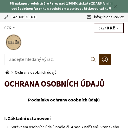
Při nákupu produktů Ere Perez nad 1 500 Kč získáte ZDARMA mini
voděodolnou řasenku s avokádem a stylovou látkovou tašku ♥
+420 605 210 630
info
@
biobalicek.cz
0 Kč
CZK
0 ks /
Ochrana osobních údajů
OCHRANA OSOBNÍCH ÚDAJŮ
Podmínky ochrany osobních údajů
I.
Základní ustanovení
Správcem osobních údajů podle čl. 4 bod 7 nařízení Evropského