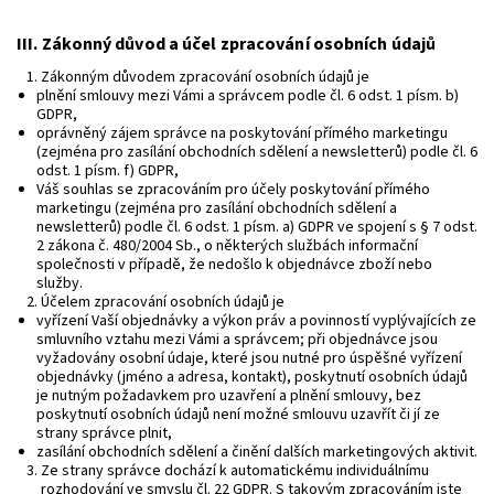
III.
Zákonný důvod a účel zpracování osobních údajů
Zákonným důvodem zpracování osobních údajů je
plnění smlouvy mezi Vámi a správcem podle čl. 6 odst. 1 písm. b)
GDPR,
oprávněný zájem správce na poskytování přímého marketingu
(zejména pro zasílání obchodních sdělení a newsletterů) podle čl. 6
odst. 1 písm. f) GDPR,
Váš souhlas se zpracováním pro účely poskytování přímého
marketingu (zejména pro zasílání obchodních sdělení a
newsletterů) podle čl. 6 odst. 1 písm. a) GDPR ve spojení s § 7 odst.
2 zákona č. 480/2004 Sb., o některých službách informační
společnosti v případě, že nedošlo k objednávce zboží nebo
služby.
Účelem zpracování osobních údajů je
vyřízení Vaší objednávky a výkon práv a povinností vyplývajících ze
smluvního vztahu mezi Vámi a správcem; při objednávce jsou
vyžadovány osobní údaje, které jsou nutné pro úspěšné vyřízení
objednávky (jméno a adresa, kontakt), poskytnutí osobních údajů
je nutným požadavkem pro uzavření a plnění smlouvy, bez
poskytnutí osobních údajů není možné smlouvu uzavřít či jí ze
strany správce plnit,
zasílání obchodních sdělení a činění dalších marketingových aktivit.
Ze strany správce dochází k automatickému individuálnímu
rozhodování ve smyslu čl. 22 GDPR. S takovým zpracováním jste