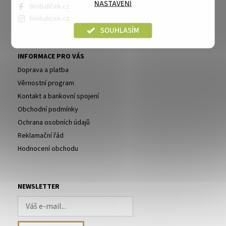
NASTAVENÍ
BioBalíček.cz
biobalicek.cz
SOUHLASÍM
INFORMACE PRO VÁS
Doprava a platba
Věrnostní program
Kontakt a bankovní spojení
Obchodní podmínky
Ochrana osobních údajů
Reklamační řád
Hodnocení obchodu
NEWSLETTER