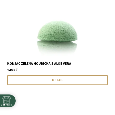
KONJAC ZELENÁ HOUBIČKA S ALOE VERA
149 Kč
DETAIL
Zobrazit
y