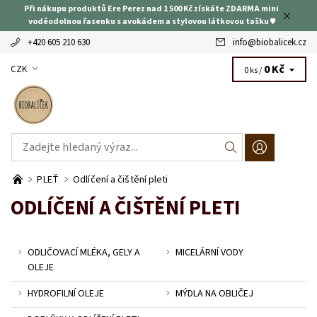
Při nákupu produktů Ere Perez nad 1 500 Kč získáte ZDARMA mini
voděodolnou řasenku s avokádem a stylovou látkovou tašku ♥
+420 605 210 630
info
@
biobalicek.cz
0 Kč
CZK
0 ks /
PLEŤ
Odlíčení a čištění pleti
ODLÍČENÍ A ČIŠTĚNÍ PLETI
ODLIČOVACÍ MLÉKA, GELY A
MICELÁRNÍ VODY
OLEJE
HYDROFILNÍ OLEJE
MÝDLA NA OBLIČEJ