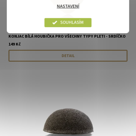
NASTAVENÍ
SOUHLASÍM
KONJAC BÍLÁ HOUBIČKA PRO VŠECHNY TYPY PLETI - SRDÍČKO
149 Kč
DETAIL