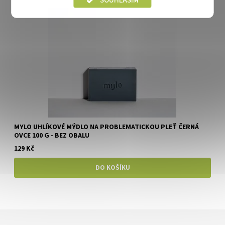
MYLO UHLÍKOVÉ MÝDLO NA PROBLEMATICKOU PLEŤ ČERNÁ
OVCE 100 G - BEZ OBALU
129 Kč