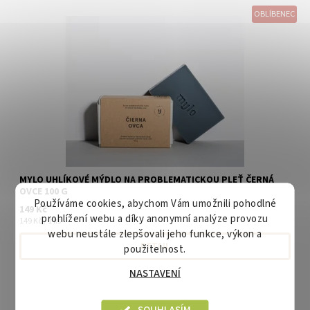
OBLÍBENEC
MYLO UHLÍKOVÉ MÝDLO NA PROBLEMATICKOU PLEŤ ČERNÁ
OVCE 100 G
Používáme cookies, abychom Vám umožnili pohodlné
149 Kč
prohlížení webu a díky anonymní analýze provozu
149 Kč / 1 ks
webu neustále zlepšovali jeho funkce, výkon a
DETAIL
použitelnost.
NASTAVENÍ
SOUHLASÍM