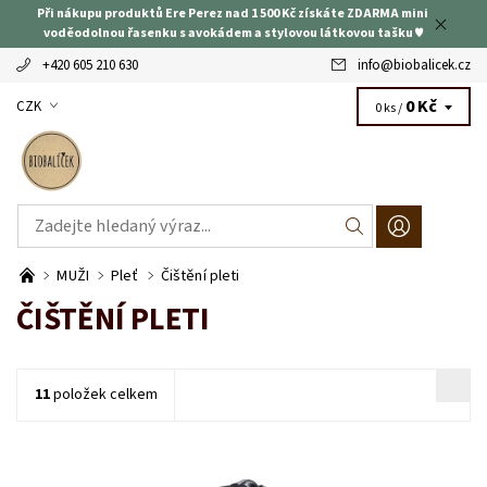
Při nákupu produktů Ere Perez nad 1 500 Kč získáte ZDARMA mini
voděodolnou řasenku s avokádem a stylovou látkovou tašku ♥
+420 605 210 630
info
@
biobalicek.cz
0 Kč
CZK
0 ks /
MUŽI
Pleť
Čištění pleti
ČIŠTĚNÍ PLETI
11
položek celkem