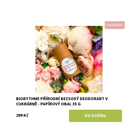
OBLÍBENEC
Dostupnost:
Skladem
Značka:
Biorythme
BIORYTHME PŘÍRODNÍ BEZSODÝ DEODORANT V
CUKRÁRNĚ - PAPÍROVÝ OBAL 35 G
299 Kč
Dostupnost:
Skladem