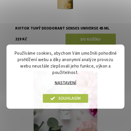
KVITOK TUHÝ DEODORANT SENSES UNIVERSE 45 ML
219 Kč
Používáme cookies, abychom Vám umožnili pohodlné
prohlížení webu a díky anonymní analýze provozu
webu neustále zlepšovali jeho funkce, výkon a
použitelnost.
Dostupnost:
Momentálně vyprodáno
Značka:
Biorythme
NASTAVENÍ
SOUHLASÍM