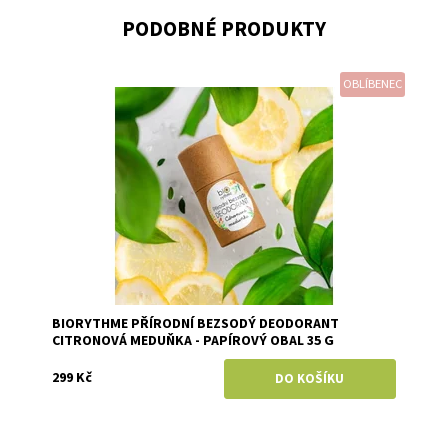
PODOBNÉ PRODUKTY
OBLÍBENEC
Dostupnost:
Skladem
Značka:
Biorythme
BIORYTHME PŘÍRODNÍ BEZSODÝ DEODORANT
CITRONOVÁ MEDUŇKA - PAPÍROVÝ OBAL 35 G
299 Kč