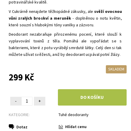
potravinářské kvalitě.
V Cukrárně nenajdete těžkopádné zákusky, ale
svěží ovocnou
vůni
zralých broskví a meruněk
- doplněnou o notu květin,
které souzní s hlubokými tóny vanilky a zázvoru.
Deodorant n
ezabraňuje přirozenému pocení, které slouží k
vyplavování toxinů z těla. Pomáhá ale vypořádat se s
bakteriemi, které z potu vyrábějí smrduté látky. Celý den si tak
můžete užívat svěžesti, aniž by deodorant ucpával potní žlázy.
SKLADEM
299 Kč
-
+
KATEGORIE:
Tuhé deodoranty
Hlídat cenu
Dotaz