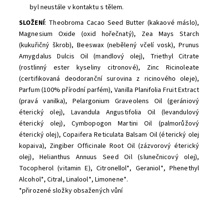
byl neustále v kontaktu s tělem.
SLOŽENÍ
: Theobroma Cacao Seed Butter (kakaové máslo),
Magnesium Oxide (oxid hořečnatý), Zea Mays Starch
(kukuřičný škrob), Beeswax (nebělený včelí vosk), Prunus
Amygdalus Dulcis Oil (mandlový olej), Triethyl Citrate
(rostlinný ester kyseliny citronové), Zinc Ricinoleate
(certifikovaná deodoranční surovina z ricinového oleje),
Parfum (100% přírodní parfém), Vanilla Planifolia Fruit Extract
(pravá vanilka), Pelargonium Graveolens Oil (gerániový
éterický olej), Lavandula Angustifolia Oil (levandulový
éterický olej), Cymbopogon Martini Oil (palmorůžový
éterický olej), Copaifera Reticulata Balsam Oil (éterický olej
kopaiva), Zingiber Officinale Root Oil (zázvorový éterický
olej), Helianthus Annuus Seed Oil (slunečnicový olej),
Tocopherol (vitamin E), Citronellol*, Geraniol*, Phenethyl
Alcohol*, Citral, Linalool*, Limonene*.
*přirozené složky obsažených vůní