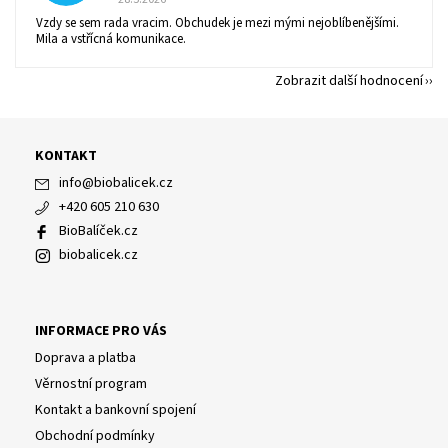
Vzdy se sem rada vracim. Obchudek je mezi mými nejoblíbenějšími.
Mila a vstřícná komunikace.
Zobrazit další hodnocení
KONTAKT
info
@
biobalicek.cz
+420 605 210 630
BioBalíček.cz
biobalicek.cz
INFORMACE PRO VÁS
Doprava a platba
Věrnostní program
Kontakt a bankovní spojení
Obchodní podmínky