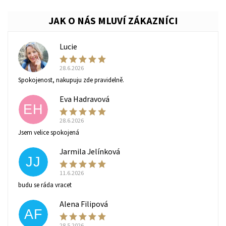
Lucie
Vaše osobní údaje budou zpracovány dle
podmínek
L
ochrany osobních údajů
.
28.6.2026
Spokojenost, nakupuju zde pravidelně.
Eva Hadravová
EH
28.6.2026
Jsem velice spokojená
Jarmila Jelínková
JJ
11.6.2026
budu se ráda vracet
Alena Filipová
AF
28.5.2026