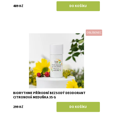
489 Kč
OBLÍBENEC
Dostupnost:
Skladem
Značka:
Biorythme
BIORYTHME PŘÍRODNÍ BEZSODÝ DEODORANT
CITRONOVÁ MEDUŇKA 35 G
299 Kč