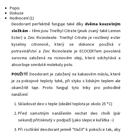
Popis
Diskuze
Hodnocení (1)
Deodorant perfektně funguje také díky
dvěma kouzelným
složkám
– těmi jsou Triethyl Citrate (jinak zvaný také Lemon
Ester) a Zinc Ricinoleate. Triethyl Citrate je rostlinný ester
kyseliny citronové, který se dokonce používá v
potravinářství a Zinc Ricinoleate je ECOCERTem povolená
surovina založená na ricinovém oleji, která odchytává a
absorbuje smrduté molekuly potu.
POUŽITÍ
: Deodorant je založený na kakaovém máslu, které
je za pokojové teploty tuhé, při styku s lidským teplem ale
okamžitě taje. Proto fungují tyto triky pro pohodlné
nanášení:
Skladovat deo v teple (ideální teplota je okolo 25 °C)
Před samotným nanášením nechat deo chvíli (pár
sekund) přitisknutý v podpaží (jako slepice kuřátka :-)
Při roztírání deodorant jemně "tlačit" k pokožce tak, aby