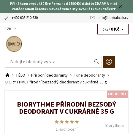
Při nákupu produktů Ere Perez nad 1 500 Kč získáte ZDARMA mini
voděodolnou řasenku s avokádem a stylovou látkovou tašku ♥
+420 605 210 630
info
@
biobalicek.cz
0 Kč
CZK
0 ks /
TĚLO
Přírodní deodoranty
Tuhé deodoranty
BIORYTHME Přírodní bezsodý deodorant V cukrárně 35 g
OBLÍBENEC
BIORYTHME PŘÍRODNÍ BEZSODÝ
DEODORANT V CUKRÁRNĚ 35 G
Biorythme
1 hodnocení