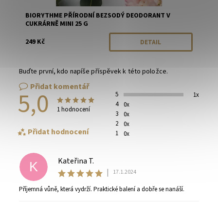
BIORYTHME PŘÍRODNÍ BEZSODÝ DEODORANT V
CUKRÁRNĚ MINI 25 G
249 Kč
DETAIL
Buďte první, kdo napíše příspěvek k této položce.
Přidat komentář
5,0
5
1x
4
0x
1 hodnocení
3
0x
2
0x
Přidat hodnocení
1
0x
Kateřina T.
K
|
17.1.2024
Příjemná vůně, která vydrží. Praktické balení a dobře se nanáší.