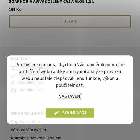
SOAPHORIA AVIVÁŽ ZELENÝ ČAJ A ALOE 1,5 L
199 Kč
DETAIL
KONTAKT
Používáme cookies, abychom Vám umožnili pohodlné
info
@
biobalicek.cz
prohlížení webu a díky anonymní analýze provozu
+420 605 210 630
webu neustále zlepšovali jeho funkce, výkon a
BioBalíček.cz
použitelnost.
biobalicek.cz
NASTAVENÍ
SOUHLASÍM
INFORMACE PRO VÁS
Doprava a platba
Věrnostní program
Kontakt a bankovní spojení