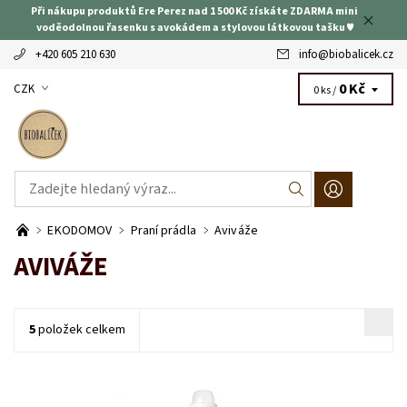
Při nákupu produktů Ere Perez nad 1 500 Kč získáte ZDARMA mini
voděodolnou řasenku s avokádem a stylovou látkovou tašku ♥
+420 605 210 630
info
@
biobalicek.cz
0 Kč
CZK
0 ks /
EKODOMOV
Praní prádla
Aviváže
AVIVÁŽE
5
položek celkem