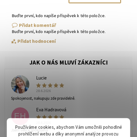
Buďte první, kdo napíše příspěvek k této položce.
Přidat komentář
Buďte první, kdo napíše příspěvek k této položce.
Přidat hodnocení
Lucie
L
28.6.2026
Spokojenost, nakupuju zde pravidelně.
Eva Hadravová
EH
28.6.2026
Vaše osobní údaje budou zpracovány dle
podmínek
Používáme cookies, abychom Vám umožnili pohodlné
Jsem velice spokojená
ochrany osobních údajů
.
prohlížení webu a díky anonymní analýze provozu