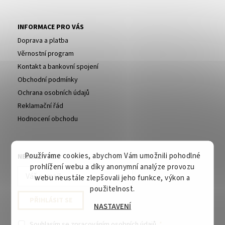
INFORMACE PRO VÁS
Doprava a platba
Věrnostní program
Kontakt a bankovní spojení
Obchodní podmínky
Ochrana osobních údajů
Reklamační řád
Hodnocení obchodu
Používáme cookies, abychom Vám umožnili pohodlné
NEWSLETTER
prohlížení webu a díky anonymní analýze provozu
webu neustále zlepšovali jeho funkce, výkon a
použitelnost.
NASTAVENÍ
Souhlasím se
zpracováním osobních údajů
.