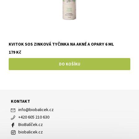
KVITOK SOS ZINKOVÁ TYČINKA NA AKNÉ A OPARY 6 ML
179 Kč
KONTAKT
info
@
biobalicek.cz
+420 605 210 630
BioBalíček.cz
biobalicek.cz