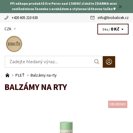
Při nákupu produktů Ere Perez nad 1 500 Kč získáte ZDARMA mini
voděodolnou řasenku s avokádem a stylovou látkovou tašku ♥
+420 605 210 630
info
@
biobalicek.cz
0 Kč
CZK
0 ks /
PLEŤ
Balzámy na rty
BALZÁMY NA RTY
OBLÍBENEC