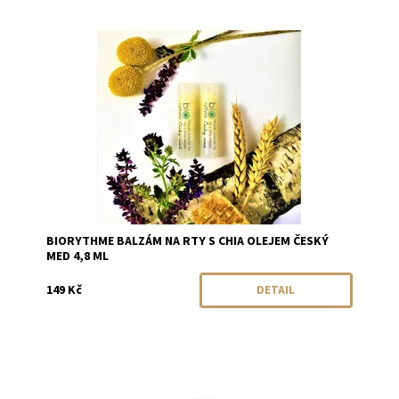
Dostupnost:
Momentálně vyprodáno
Značka:
Biorythme
BIORYTHME BALZÁM NA RTY S CHIA OLEJEM ČESKÝ
MED 4,8 ML
149 Kč
DETAIL
Dostupnost:
Skladem