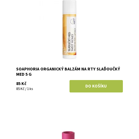
Značka:
Soaphoria
SOAPHORIA ORGANICKÝ BALZÁM NA RTY SLAĎOUČKÝ
MED 5 G
85 Kč
85 Kč / 1 ks
Dostupnost:
Momentálně vyprodáno
Značka:
Two Cosmetics