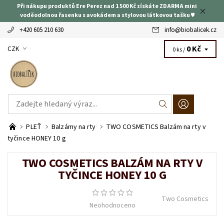
Při nákupu produktů Ere Perez nad 1 500 Kč získáte ZDARMA mini
voděodolnou řasenku s avokádem a stylovou látkovou tašku ♥
+420 605 210 630
info
@
biobalicek.cz
0 Kč
CZK
0 ks /
PLEŤ
Balzámy na rty
TWO COSMETICS Balzám na rty v
tyčince HONEY 10 g
TWO COSMETICS BALZÁM NA RTY V
TYČINCE HONEY 10 G
Two Cosmetics
Neohodnoceno