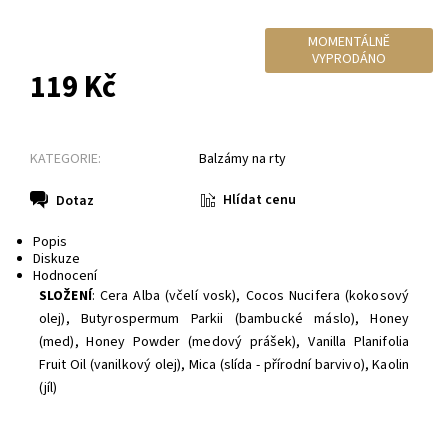
MOMENTÁLNĚ
VYPRODÁNO
119 Kč
KATEGORIE:
Balzámy na rty
Hlídat cenu
Dotaz
Popis
Diskuze
Hodnocení
SLOŽENÍ
: Cera Alba (včelí vosk), Cocos Nucifera (kokosový
olej), Butyrospermum Parkii (bambucké máslo), Honey
(med), Honey Powder (medový prášek), Vanilla Planifolia
Fruit Oil (vanilkový olej), Mica (slída - přírodní barvivo), Kaolin
(jíl)