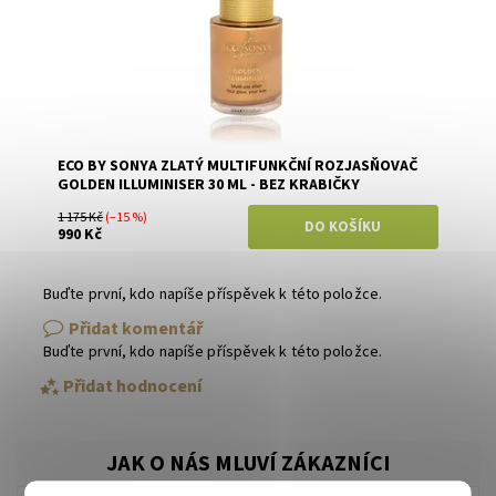
ECO BY SONYA ZLATÝ MULTIFUNKČNÍ ROZJASŇOVAČ
GOLDEN ILLUMINISER 30 ML - BEZ KRABIČKY
1 175 Kč
(–15 %)
990 Kč
Buďte první, kdo napíše příspěvek k této položce.
Přidat komentář
Buďte první, kdo napíše příspěvek k této položce.
Přidat hodnocení