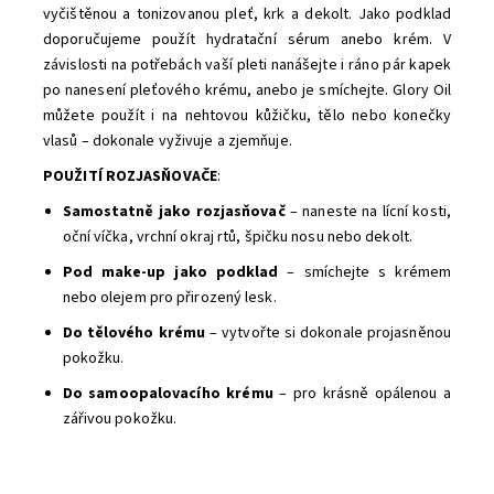
vyčištěnou a tonizovanou pleť, krk a dekolt. Jako podklad
doporučujeme použít hydratační sérum anebo krém.
V
závislosti na potřebách vaší pleti nanášejte i ráno pár kapek
po nanesení pleťového krému, anebo je smíchejte. Glory Oil
můžete použít i na nehtovou kůžičku, tělo nebo konečky
vlasů – dokonale vyživuje a zjemňuje.
POUŽITÍ ROZJASŇOVAČE
:
Samostatně jako rozjasňovač
– naneste na lícní kosti,
oční víčka, vrchní okraj rtů, špičku nosu nebo dekolt.
Pod make-up jako podklad
– smíchejte s krémem
nebo olejem pro přirozený lesk.
Do tělového krému
– vytvořte si dokonale projasněnou
pokožku.
Do samoopalovacího krému
– pro krásně opálenou a
zářivou pokožku.