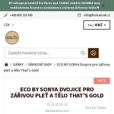
Při nákupu produktů Ere Perez nad 1 500 Kč získáte ZDARMA mini
voděodolnou řasenku s avokádem a stylovou látkovou tašku ♥
+420 605 210 630
info
@
biobalicek.cz
0 Kč
CZK
0 ks /
DÁRKY
DÁRKOVÉ SADY
ECO BY SONYA Dvojice pro zářivou
pleť a tělo That’s Gold
AKCE
ECO BY SONYA DVOJICE PRO
ZÁŘIVOU PLEŤ A TĚLO THAT’S GOLD
Eco by Sonya
Neohodnoceno