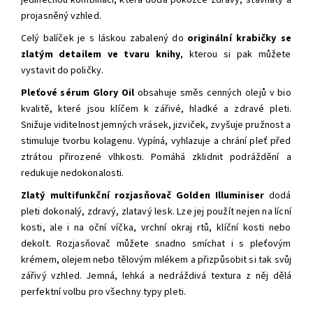
jedinečnou kombinaci, která dodá pokožce zdravý, šťavnatý a
projasněný vzhled.
Celý balíček je s láskou zabalený do
originální krabičky se
zlatým detailem ve tvaru knihy
, kterou si pak můžete
vystavit do poličky.
Pleťové sérum Glory Oil
obsahuje směs cenných olejů v bio
kvalitě, které jsou klíčem k zářivé, hladké a zdravé pleti.
Snižuje viditelnost jemných vrásek, jizviček, zvyšuje pružnost a
stimuluje tvorbu kolagenu. Vypíná, vyhlazuje a chrání pleť před
ztrátou přirozené vlhkosti. Pomáhá zklidnit podráždění a
redukuje nedokonalosti.
Zlatý multifunkční rozjasňovač Golden Illuminiser
dodá
pleti dokonalý, zdravý, zlatavý lesk. Lze jej použít nejen na lícní
kosti, ale i na oční víčka, vrchní okraj rtů, klíční kosti nebo
dekolt. Rozjasňovač můžete snadno smíchat i s pleťovým
krémem, olejem nebo tělovým mlékem a přizpůsobit si tak svůj
zářivý vzhled. Jemná, lehká a nedráždivá textura z něj dělá
perfektní volbu pro všechny typy pleti.