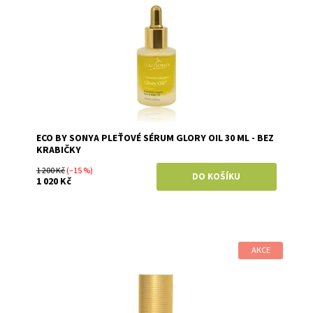
ECO BY SONYA PLEŤOVÉ SÉRUM GLORY OIL 30 ML - BEZ
KRABIČKY
1 200 Kč
(–15 %)
1 020 Kč
AKCE
Dostupnost:
Skladem
Značka:
Eco by Sonya