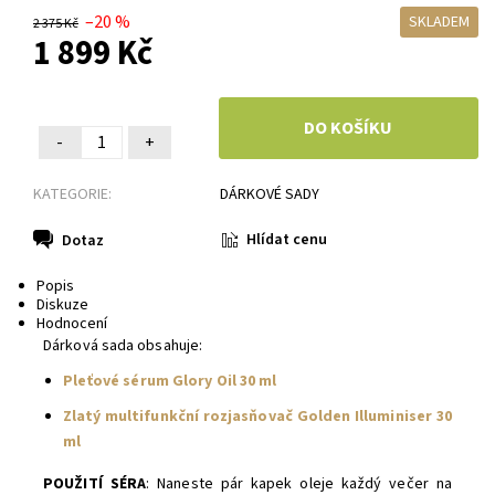
–20 %
SKLADEM
2 375 Kč
1 899 Kč
-
+
KATEGORIE:
DÁRKOVÉ SADY
Hlídat cenu
Dotaz
Popis
Diskuze
Hodnocení
Dárková sada obsahuje:
Pleťové sérum Glory Oil 30 ml
Zlatý multifunkční rozjasňovač Golden Illuminiser 30
ml
POUŽITÍ SÉRA
:
Naneste pár kapek oleje každý večer na