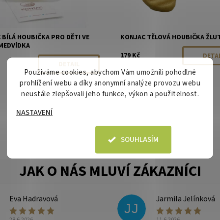
 BÍLÁ HOUBIČKA PRO DĚTI VE
KONJAC TĚLOVÁ HOUBIČKA ŽLU
MEDVÍDKA
179 Kč
DETA
DETAIL
Používáme cookies, abychom Vám umožnili pohodlné
prohlížení webu a díky anonymní analýze provozu webu
neustále zlepšovali jeho funkce, výkon a použitelnost.
NASTAVENÍ
SOUHLASÍM
Eva Hadravová
Jarmila Jelínková
JJ
28.6.2026
11.6.2026