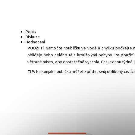
Popis
Diskuze
Hodnocení
POUŽITÍ
: Namočte houbičku ve vodě a chvilku počkejte 
obličeje nebo celého těla krouživými pohyby. Po použit
větrané místo, aby dostatečně vyschla. Cca jednou týdně j
TIP
: Na konjak houbičku můžete přidat svůj oblíbený čistí
Dostupnost:
Skladem
Dostupn
Značka:
Natuint (dříve Dulcia)
Značka: