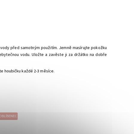
né vody před samotným použitím. Jemně masírujte pokožku
ebytečnou vodu. Uložte a zavěste ji za držátko na dobře
ňte houbičku každé 2-3 měsíce.
OBLÍBENEC
rodáno
Dostupnost:
Momentálně vyprodáno
Značka:
Konjac