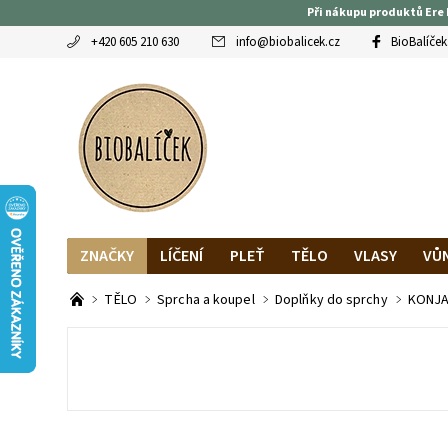
Při nákupu produktů Ere 
+420 605 210 630
info
@
biobalicek.cz
BioBalíček
ZNAČKY
LÍČENÍ
PLEŤ
TĚLO
VLASY
VŮ
OBLÍBENCI
MAGAZÍN
RECENZE BLOGEREK
DO
TĚLO
Sprcha a koupel
Doplňky do sprchy
KONJAC