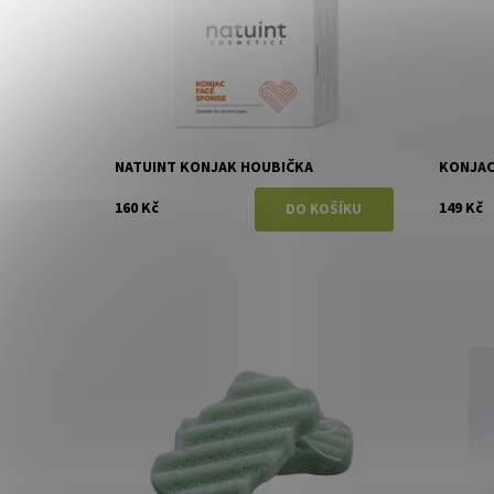
NATUINT KONJAK HOUBIČKA
KONJAC
160 Kč
149 Kč
Dostupnost:
Momentálně vyprodáno
Dostupn
Značka:
Konjac
Značka: