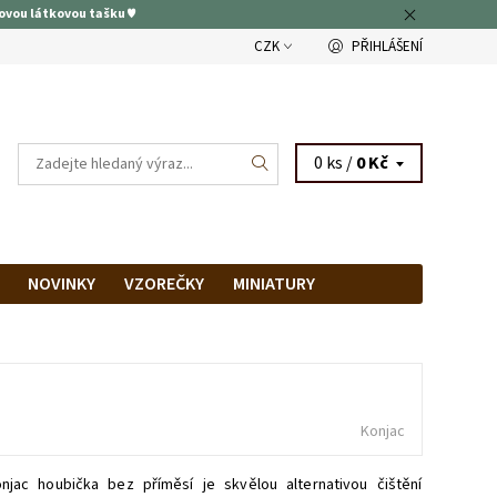
ovou látkovou tašku ♥
CZK
PŘIHLÁŠENÍ
0 ks /
0 Kč
NOVINKY
VZOREČKY
MINIATURY
RAM
PRODEJNA
Konjac
onjac houbička bez příměsí je skvělou alternativou čištění