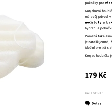
pokožky pro
všec
Konjaková houbič
má svůj původ v 
nečistoty a bak
hydratuje pokožku
Pomáhá také elimi
je natolik jemná, 
ideální pro lidi 
Konjac houbička 
179 Kč
KATEGORIE:
Dotaz