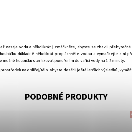
než nasaje vodu a několikrát ji zmáčkněte, abyste se zbavili přebyteč
í houbičku důkladně několikrát propláchněte vodou a vymačkejte z ní př
e možné houbičku sterilizovat ponořením do vařící vody na 1-2 minuty.
cí prostředek na obličej/tělo. Abyste dosáhli ještě lepších výsledků, vymě
PODOBNÉ PRODUKTY
ost:
Momentálně vyprodáno
Dostupnost:
Momentálně vyp
Konjac
Značka:
Konjac