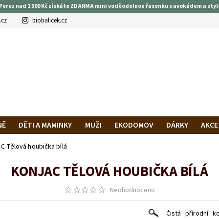
Perez nad 1 500 Kč získáte ZDARMA mini voděodolnou řasenku s avokádem a styl
.cz
biobalicek.cz
NĚ
DĚTI A MAMINKY
MUŽI
EKODOMOV
DÁRKY
AKCE
PRAVA A PLATBA
HODNOCENÍ OBCHODU
VĚRNOSTNÍ PROG
 Tělová houbička bílá
KONJAC TĚLOVÁ HOUBIČKA BÍLÁ
Neohodnoceno
Čistá přírodní k