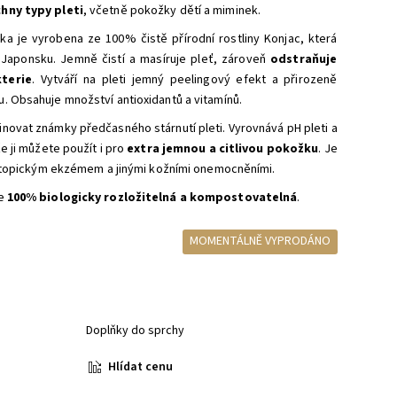
hny typy pleti
, včetně pokožky dětí a miminek.
ka je vyrobena ze 100% čistě přírodní rostliny Konjac, která
Japonsku. Jemně čistí a masíruje pleť, zároveň
odstraňuje
terie
. Vytváří na pleti jemný peelingový efekt a přirozeně
. Obsahuje množství antioxidantů a vitamínů.
novat známky předčasného stárnutí pleti. Vyrovnává pH pleti a
že ji můžete použít i pro
extra jemnou a citlivou pokožku
. Je
s atopickým ekzémem a jinými kožními onemocněními.
je
100% biologicky rozložitelná a kompostovatelná
.
MOMENTÁLNĚ VYPRODÁNO
Doplňky do sprchy
Hlídat cenu