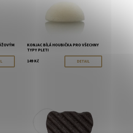
RŮŽOVÝM
KONJAC BÍLÁ HOUBIČKA PRO VŠECHNY
TYPY PLETI
149 Kč
IL
DETAIL
rodáno
Dostupnost:
Momentálně vyprodáno
Značka:
Konjac