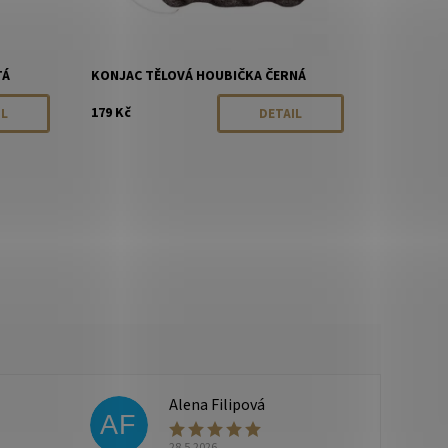
TÁ
KONJAC TĚLOVÁ HOUBIČKA ČERNÁ
179 Kč
IL
DETAIL
Alena Filipová
AF
28.5.2026