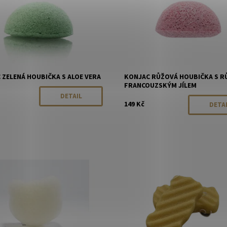
 ZELENÁ HOUBIČKA S ALOE VERA
KONJAC RŮŽOVÁ HOUBIČKA S 
FRANCOUZSKÝM JÍLEM
DETAIL
149 Kč
DETA
ost:
Momentálně vyprodáno
Dostupnost:
Momentálně vyp
Konjac
Značka:
Konjac