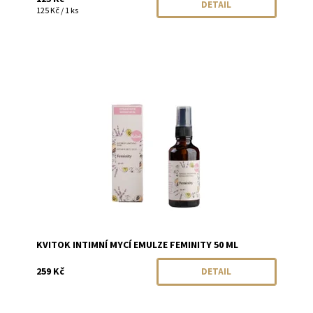
DETAIL
125 Kč / 1 ks
Dostupnost:
Momentálně vyprodáno
Značka:
Kvitok
KVITOK INTIMNÍ MYCÍ EMULZE FEMINITY 50 ML
259 Kč
DETAIL