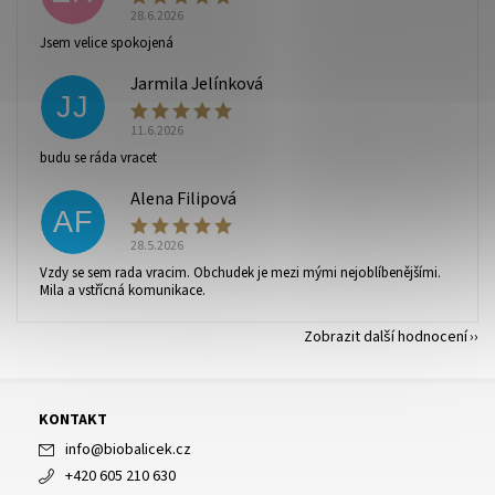
28.6.2026
Vaše osobní údaje budou zpracovány dle
podmínek
Jsem velice spokojená
ochrany osobních údajů
.
Jarmila Jelínková
JJ
11.6.2026
budu se ráda vracet
Alena Filipová
AF
28.5.2026
Vzdy se sem rada vracim. Obchudek je mezi mými nejoblíbenějšími.
Mila a vstřícná komunikace.
Zobrazit další hodnocení
KONTAKT
info
@
biobalicek.cz
+420 605 210 630