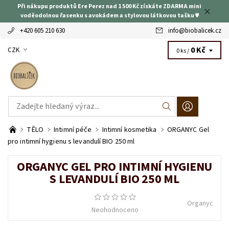
Při nákupu produktů Ere Perez nad 1 500 Kč získáte ZDARMA mini
voděodolnou řasenku s avokádem a stylovou látkovou tašku ♥
+420 605 210 630
info
@
biobalicek.cz
0 Kč
CZK
0 ks /
TĚLO
Intimní péče
Intimní kosmetika
ORGANYC Gel
pro intimní hygienu s levandulí BIO 250 ml
ORGANYC GEL PRO INTIMNÍ HYGIENU
S LEVANDULÍ BIO 250 ML
Organyc
Neohodnoceno