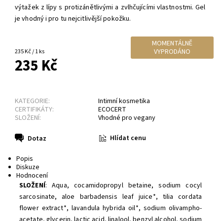
výtažek z lípy s protizánětlivými a zvlhčujícími vlastnostmi. Gel
je vhodný i pro tu nejcitlivější pokožku.
MOMENTÁLNĚ
VYPRODÁNO
235 Kč / 1 ks
235 Kč
KATEGORIE:
Intimní kosmetika
CERTIFIKÁTY:
ECOCERT
SLOŽENÍ:
Vhodné pro vegany
Hlídat cenu
Dotaz
Popis
Diskuze
Hodnocení
SLOŽENÍ
: Aqua, cocamidopropyl betaine, sodium cocyl
sarcosinate, aloe barbadensis leaf juice*, tilia cordata
flower extract*, lavandula hybrida oil*, sodium olivampho-
acetate, glycerin, lactic acid, linalool, benzyl alcohol, sodium