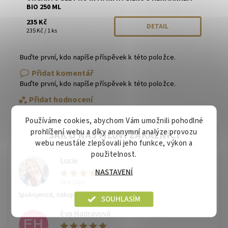
BIO 250 ML
235 Kč
DETAIL
235 Kč / 1 ks
Buďte první, kdo napíše příspěvek k této položce.
Přidat komentář
Buďte první, kdo napíše příspěvek k této položce.
Přidat hodnocení
Používáme cookies, abychom Vám umožnili pohodlné
prohlížení webu a díky anonymní analýze provozu
webu neustále zlepšovali jeho funkce, výkon a
použitelnost.
Lucie
L
NASTAVENÍ
28.6.2026
Spokojenost, nakupuju zde pravidelně.
SOUHLASÍM
Eva Hadravová
EH