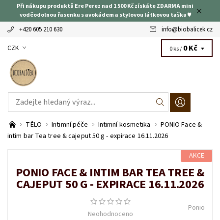
Při nákupu produktů Ere Perez nad 1 500 Kč získáte ZDARMA mini
voděodolnou řasenku s avokádem a stylovou látkovou tašku ♥
+420 605 210 630
info
@
biobalicek.cz
0 Kč
CZK
0 ks /
TĚLO
Intimní péče
Intimní kosmetika
PONIO Face &
intim bar Tea tree & cajeput 50 g - expirace 16.11.2026
AKCE
PONIO FACE & INTIM BAR TEA TREE &
CAJEPUT 50 G - EXPIRACE 16.11.2026
Ponio
Neohodnoceno