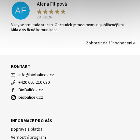
Alena Filipová
AF
28.5.2026
Vzdy se sem rada vracim. Obchudek je mezi mými nejoblíbenějšími.
Mila a vstřícná komunikace.
Zobrazit další hodnocení
KONTAKT
info
@
biobalicek.cz
+420 605 210 630
BioBalíček.cz
biobalicek.cz
INFORMACE PRO VÁS
Doprava a platba
Věrnostní program