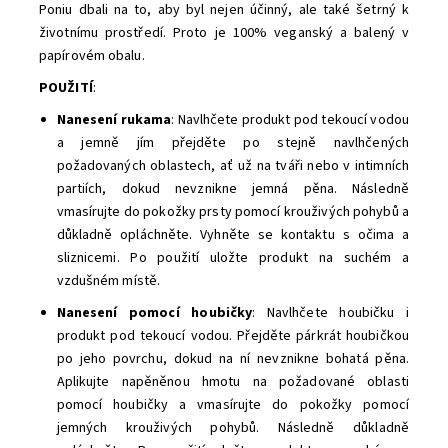
Poniu dbali na to, aby byl nejen účinný, ale také šetrný k
životnímu prostředí. Proto je 100% veganský a balený v
papírovém obalu.
POUŽITÍ
:
Nanesení rukama
: Navlhčete produkt pod tekoucí vodou
a jemně jím přejděte po stejně navlhčených
požadovaných oblastech, ať už na tváři nebo v intimních
partiích, dokud nevznikne jemná pěna. Následně
vmasírujte do pokožky prsty pomocí krouživých pohybů a
důkladně opláchněte. Vyhněte se kontaktu s očima a
sliznicemi. Po použití uložte produkt na suchém a
vzdušném místě.
Nanesení pomocí houbičky
: Navlhčete houbičku i
produkt pod tekoucí vodou. Přejděte párkrát houbičkou
po jeho povrchu, dokud na ní nevznikne bohatá pěna.
Aplikujte napěněnou hmotu na požadované oblasti
pomocí houbičky a vmasírujte do pokožky pomocí
jemných krouživých pohybů. Následně důkladně