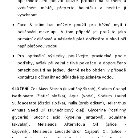
opláchněte. Po použití uložte produkt na suchém a
vzdušném místě, přeperte houbičku a nechte ji
vyschnout.
Face & intim bar můžete použít pro běžné mytí i
odličování make-upu. V tom případě jej použijte jako
primární odličovač a následně pleť dočistěte v okolí očí
např. pleťovou vodou.
Pro optimální výsledky používejte pravidelně podle
potřeby, avšak při velmi citlivé pokožce je doporučeno
omezit použití na jednou denně nebo obden. V případě
kontaktu s očima ihned důkladně opláchněte vodou.
SLOŽENÍ
: Zea Mays Starch (kukuřičný škrob), Sodium Cocoyl
Isethionate (čistící složka), Aqua (voda), Sodium Lauryl
Sulfoacetate (čistící složka), Inulin (prebiotikum), Helianthus
Annuus Seed Oil (slunečnicový olej), Glycerine (rostlinný
glycerin),
Succinic acid (kyselina jantarová),
Squalane
(skvalan)
,
Melaleuca Alternifolia Oil (silice -
čajovník),
Melaleuca
L
eucadendron
Cajaputi Oil (silice -