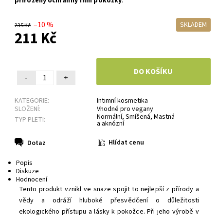
přirozený ochranný film pokožky
.
–10 %
SKLADEM
235 Kč
211 Kč
-
+
KATEGORIE:
Intimní kosmetika
SLOŽENÍ:
Vhodné pro vegany
Normální
,
Smíšená
,
Mastná
TYP PLETI:
a aknózní
Hlídat cenu
Dotaz
Popis
Diskuze
Hodnocení
Tento produkt vznikl ve snaze spojit to nejlepší z přírody a
vědy a odráží hluboké přesvědčení o důležitosti
ekologického přístupu a lásky k pokožce. Při jeho výrobě v