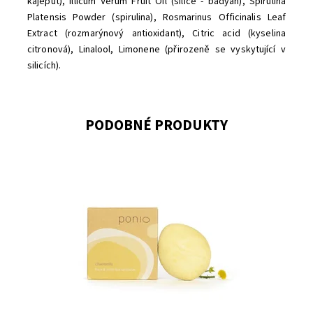
kajeput),
Illicum Verum Fruit Oil (silice - badyán),
Spiruli
n
a
Platensis Powder (spirulina)
,
Rosmarinus Officinalis Leaf
Extract (rozmarýnový antioxidant),
Citric acid (kyselina
citronová),
Linalool, Limonene
(přirozeně se vyskytující v
silicích).
PODOBNÉ PRODUKTY
Dostupnost:
Momentálně vyprodáno
Značka:
Ponio