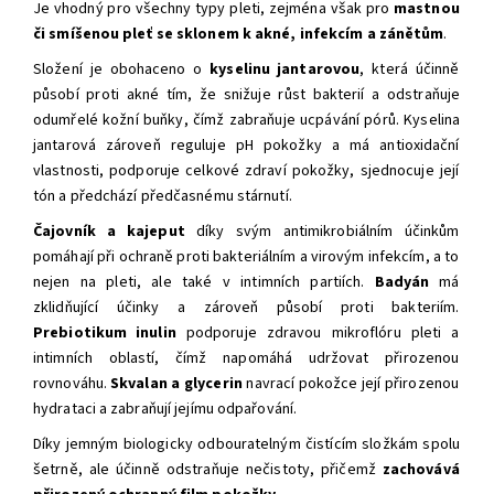
Je vhodný pro všechny
typy pleti, zejména však pro
mastnou
či smíšenou pleť se sklonem k akné, infekcím a zánětům
.
Složení je obohaceno o
kyselinu jantarovou
, která účinně
působí proti akné tím, že snižuje růst bakterií a odstraňuje
odumřelé kožní buňky, čímž zabraňuje ucpávání pórů. Kyselina
jantarová zároveň reguluje pH pokožky a má antioxidační
vlastnosti, podporuje celkové zdraví pokožky, sjednocuje její
tón a předchází předčasnému stárnutí.
Čajovník a kajeput
díky svým antimikrobiálním účinkům
pomáhají při ochraně proti bakteriálním a virovým infekcím, a to
nejen na pleti, ale také v intimních partiích.
Badyán
má
zklidňující účinky a zároveň působí proti bakteriím.
Prebiotikum inulin
podporuje zdravou mikroflóru pleti a
intimních oblastí, čímž napomáhá udržovat přirozenou
rovnováhu.
Skvalan a glycerin
navrací pokožce její přirozenou
hydrataci a zabraňují jejímu odpařování.
Díky jemným biologicky odbouratelným čistícím složkám spolu
šetrně, ale účinně odstraňuje nečistoty, přičemž
zachovává