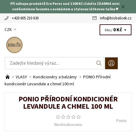
Při nákupu produktů Ere Perez nad 1 500 Kč získáte ZDARMA mini
voděodolnou řasenku s avokádem a stylovou látkovou tašku ♥
+420 605 210 630
info
@
biobalicek.cz
0 Kč
CZK
0 ks /
VLASY
Kondicionéry a balzámy
PONIO Přírodní
kondicionér Levandule a chmel 100 ml
PONIO PŘÍRODNÍ KONDICIONÉR
LEVANDULE A CHMEL 100 ML
Ponio
Neohodnoceno