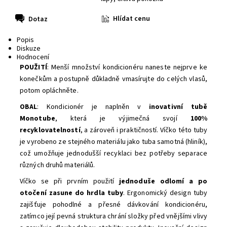
Hlídat cenu
Dotaz
Popis
Diskuze
Hodnocení
POUŽITÍ
: Menší množství kondicionéru naneste nejprve ke
konečkům a postupně důkladně vmasírujte do celých vlasů,
potom opláchněte.
OBAL
: Kondicionér je naplněn v
inovativní tubě
Monotube
, která je výjimečná svojí
100%
recyklovatelností
, a zároveň i praktičností. Víčko této tuby
je vyrobeno ze stejného materiálu jako tuba samotná (hliník),
což umožňuje jednodušší recyklaci bez potřeby separace
různých druhů materiálů.
Víčko se při prvním použití
jednoduše odlomí a po
otočení zasune do hrdla tuby
. Ergonomický design tuby
zajišťuje pohodlné a přesné dávkování kondicionéru,
zatímco její pevná struktura chrání složky před vnějšími vlivy