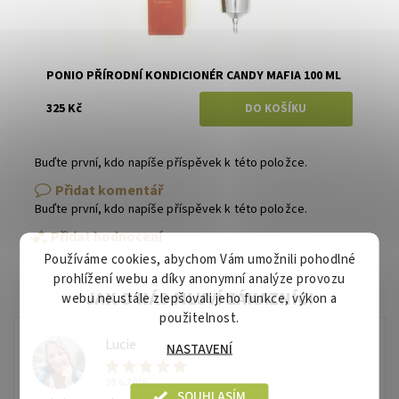
PONIO PŘÍRODNÍ KONDICIONÉR CANDY MAFIA 100 ML
325 Kč
Buďte první, kdo napíše příspěvek k této položce.
Přidat komentář
Buďte první, kdo napíše příspěvek k této položce.
Přidat hodnocení
Používáme cookies, abychom Vám umožnili pohodlné
prohlížení webu a díky anonymní analýze provozu
webu neustále zlepšovali jeho funkce, výkon a
použitelnost.
Lucie
NASTAVENÍ
L
28.6.2026
SOUHLASÍM