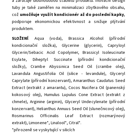
a zaručuje dlouhodobou stabilitu produktu. Inovační design
tuby je také zaměřen na minimalizaci zbytkového obsahu,
což
umožňuje využít kondicionér až do poslední kapky
,
podporuje ekonomickou efektivnost a snižuje plýtvání
produktem.
SLOŽENÍ
: Aqua (voda), Brassica Alcohol (přírodní
kondicionační složka), Glycerine (glycerin), Capryloyl
Glycerin/Sebacic Acid Copolymer, Brassicyl Isoleucinate
Esylate, Diheptyl Succinate (přírodní kondicionační
složky),
Crambe Abyssinica Seed Oil (crambe olej),
Lavandula Angustifolia Oil (silice - levandule)
,
Glyceryl
Caprylate (přírodní konzervant), Amaranthus Caudatus Seed
Extract (extrakt z amarantu), Cocos Nucifera Oil (panenský
kokosový olej), Humulus Lupulus Cone Extract (extrakt z
chmele)
, Arginine (arginin), Glyceryl Undecylenate (přírodní
konzervant), Helianthus Annuus Seed Oil (slunečnicový olej),
Rosmarinus Officinalis Leaf Extract (rozmarýnový
extrakt),
Limonene*, Linalool*,
Citral*.
*přirozeně se vyskytující v silicích