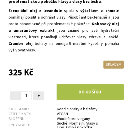
problematickou pokožku hlavy a vlasy bez lesku
.
Esenciální olej z levandule
spolu s
výtažkem z chmele
pomáhají posílit a ochránit vlasy. Působí antibakteriálně a jsou
proto nápomocné při problematické pokožce.
Kokosový olej
a amarantový extrakt
jsou známé pro své hydratační
vlastnosti, které pomáhají udržovat vlasy zdravé a lesklé.
Crambe olej
bohatý na omega-9 mastné kyseliny pomáhá
vyživovat vlasy.
SKLADEM
325 Kč
-
+
KATEGORIE:
Kondicionéry a balzámy
CERTIFIKÁTY:
VEGAN
SLOŽENÍ:
Vhodné pro vegany
Suché
,
Normální
,
Vlasy s
TYPY VLASŮ:
lupy
,
Citlivá pokožka