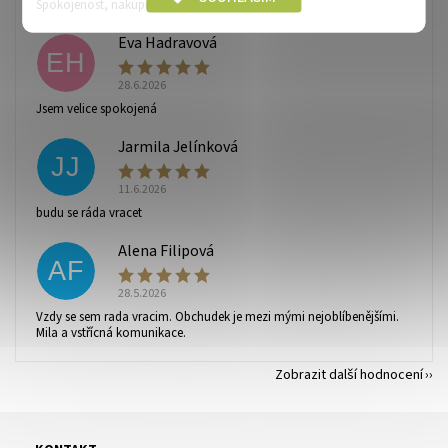
Spokojenost, nakupuju zde pravidelně.
Eva Hadravová
EH
28.6.2026
Vaše osobní údaje budou zpracovány dle
podmínek
Jsem velice spokojená
ochrany osobních údajů
.
Jarmila Jelínková
JJ
11.6.2026
budu se ráda vracet
Alena Filipová
AF
28.5.2026
Vzdy se sem rada vracim. Obchudek je mezi mými nejoblíbenějšími.
Mila a vstřícná komunikace.
Zobrazit další hodnocení