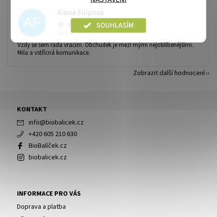
Alena Filipová
AF
SOUHLASÍM
28.5.2026
Vzdy se sem rada vracim. Obchudek je mezi mými nejoblíbenějšími.
Mila a vstřícná komunikace.
Zobrazit další hodnocení
KONTAKT
info
@
biobalicek.cz
+420 605 210 630
BioBalíček.cz
biobalicek.cz
INFORMACE PRO VÁS
Doprava a platba