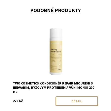
PODOBNÉ PRODUKTY
Dostupnost:
Momentálně vyprodáno
Značka:
Two Cosmetics
TWO COSMETICS KONDICIONÉR REPAIR&NOURISH S
HEDVÁBÍM, RÝŽOVÝM PROTEINEM A VŮNÍ MONOI 200
ML
229 Kč
DETAIL