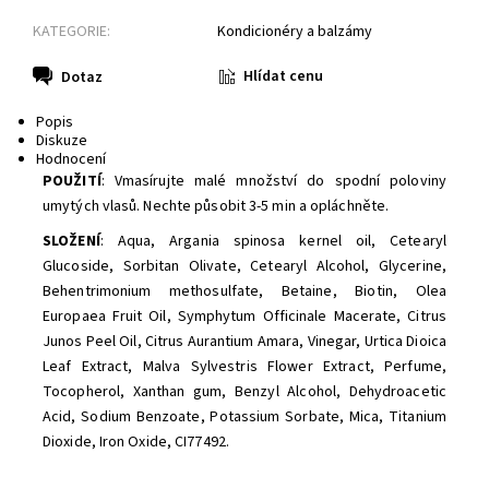
KATEGORIE:
Kondicionéry a balzámy
Hlídat cenu
Dotaz
Popis
Diskuze
Hodnocení
POUŽITÍ
:
Vmasírujte malé množství do spodní poloviny
umytých vlasů. Nechte působit 3-5 min a opláchněte.
SLOŽENÍ
:
Aqua, Argania spinosa kernel oil, Cetearyl
Glucoside, Sorbitan Olivate, Cetearyl Alcohol, Glycerine,
Behentrimonium methosulfate, Betaine, Biotin, Olea
Europaea Fruit Oil, Symphytum Officinale Macerate, Citrus
Junos Peel Oil, Citrus Aurantium Amara, Vinegar, Urtica Dioica
Leaf Extract, Malva Sylvestris Flower Extract, Perfume,
Tocopherol, Xanthan gum, Benzyl Alcohol, Dehydroacetic
Acid, Sodium Benzoate, Potassium Sorbate, Mica, Titanium
Dioxide, Iron Oxide, CI77492.