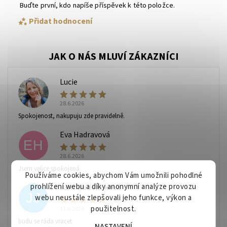
Buďte první, kdo napíše příspěvek k této položce.
Přidat hodnocení
Lucie
L
28.6.2026
Spokojenost, nakupuju zde pravidelně.
Eva Hadravová
EH
28.6.2026
Vaše osobní údaje budou zpracovány dle
podmínek
Jsem velice spokojená
ochrany osobních údajů
.
Používáme cookies, abychom Vám umožnili pohodlné
prohlížení webu a díky anonymní analýze provozu
Jarmila Jelínková
JJ
webu neustále zlepšovali jeho funkce, výkon a
použitelnost.
11.6.2026
budu se ráda vracet
NASTAVENÍ