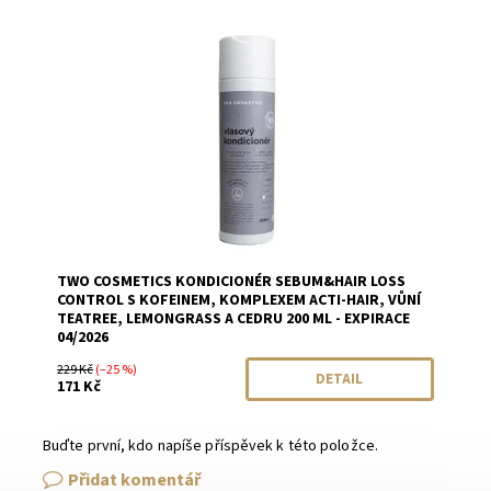
Dostupnost:
Momentálně vyprodáno
Značka:
Two Cosmetics
TWO COSMETICS KONDICIONÉR SEBUM&HAIR LOSS
CONTROL S KOFEINEM, KOMPLEXEM ACTI-HAIR, VŮNÍ
TEATREE, LEMONGRASS A CEDRU 200 ML - EXPIRACE
04/2026
229 Kč
(–25 %)
DETAIL
171 Kč
Buďte první, kdo napíše příspěvek k této položce.
Přidat komentář