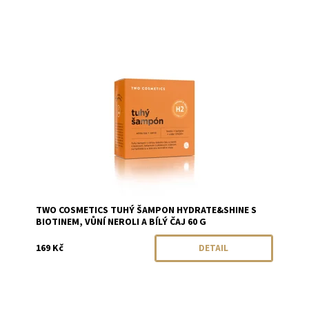
Dostupnost:
Momentálně vyprodáno
Značka:
Two Cosmetics
TWO COSMETICS TUHÝ ŠAMPON HYDRATE&SHINE S
BIOTINEM, VŮNÍ NEROLI A BÍLÝ ČAJ 60 G
169 Kč
DETAIL