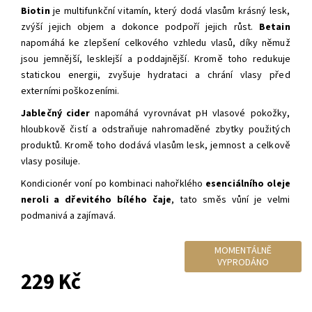
Biotin
je multifunkční vitamín, který dodá vlasům krásný lesk,
zvýší jejich objem a dokonce podpoří jejich růst.
Betain
napomáhá ke zlepšení celkového vzhledu vlasů, díky němuž
jsou jemnější, lesklejší a poddajnější. Kromě toho redukuje
statickou energii, zvyšuje hydrataci a chrání vlasy před
externími poškozeními.
Jablečný cider
napomáhá vyrovnávat pH vlasové pokožky,
hloubkově čistí a odstraňuje nahromaděné zbytky použitých
produktů. Kromě toho dodává vlasům lesk, jemnost a celkově
vlasy posiluje.
Kondicionér voní po kombinaci nahořklého
esenciálního oleje
neroli a dřevitého bílého čaje
, tato směs vůní je velmi
podmanivá a zajímavá.
MOMENTÁLNĚ
VYPRODÁNO
229 Kč