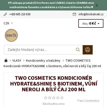
Při nákupu produktů Ere Perez nad 1 500 Kč získáte ZDARMA mini
voděodolnou řasenku s avokádem a stylovou látkovou tašku ♥
+420 605 210 630
info
@
biobalicek.cz
0 Kč
CZK
0 ks /
VLASY
Kondicionéry a balzámy
TWO COSMETICS
Kondicionér HYDRATE&SHINE s biotinem, vůní neroli a bílý čaj 200 ml
TWO COSMETICS KONDICIONÉR
HYDRATE&SHINE S BIOTINEM, VŮNÍ
NEROLI A BÍLÝ ČAJ 200 ML
Two Cosmetics
Neohodnoceno