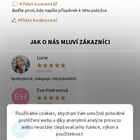
Přidat komentář
Buďte první, kdo napíše příspěvek k této položce.
Přidat hodnocení
Lucie
L
28.6.2026
Spokojenost, nakupuju zde pravidelně.
Eva Hadravová
EH
28.6.2026
Vaše osobní údaje budou zpracovány dle
podmínek
Jsem velice spokojená
ochrany osobních údajů
.
Používáme cookies, abychom Vám umožnili pohodlné
prohlížení webu a díky anonymní analýze provozu
Jarmila Jelínková
webu neustále zlepšovali jeho funkce, výkon a
JJ
použitelnost.
11.6.2026