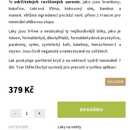
%
udržitelných rostlinných surovin
, jako jsou brambory,
kukuřice, cukrová třtina, kokosový olej, bambus a
maniok. Většina ingrediencí pochází navíc přímo
z Francie pro
minimální uhlíkovou stopu.
Laky jsou 9-free a neobsahují ty nejškodlivější látky, jako je
toluen, formaldehyd, dibutylftalát, formaldehydové pryskyřice,
parabeny, xylen, syntetický kafr, kalafuny, benzofenon-1 a
styren. Jsou čistě veganské a netestované na zvířatech.
Lak poskytuje perfektní krytí a na nehtech vydrží minimálně 7
dní.
Tvar štětečku byl vyvinutý pro precizní a rychlou aplikaci.
SKLADEM
379 Kč
-
+
KATEGORIE:
Laky na nehty