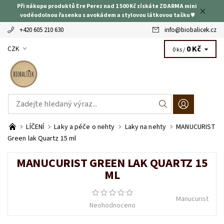
Při nákupu produktů Ere Perez nad 1 500 Kč získáte ZDARMA mini
voděodolnou řasenku s avokádem a stylovou látkovou tašku ♥
+420 605 210 630
info
@
biobalicek.cz
0 Kč
CZK
0 ks /
LÍČENÍ
Laky a péče o nehty
Laky na nehty
MANUCURIST
Green lak Quartz 15 ml
MANUCURIST GREEN LAK QUARTZ 15
ML
Manucurist
Neohodnoceno