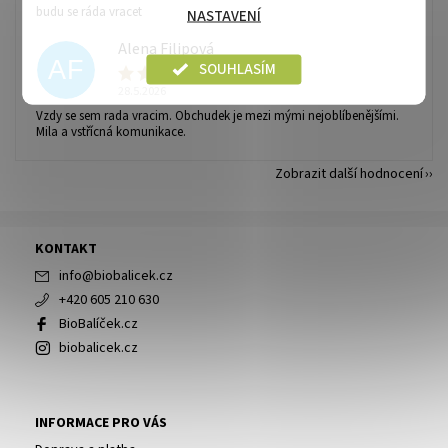
budu se ráda vracet
NASTAVENÍ
Alena Filipová
AF
SOUHLASÍM
28.5.2026
Vzdy se sem rada vracim. Obchudek je mezi mými nejoblíbenějšími.
Mila a vstřícná komunikace.
Zobrazit další hodnocení
KONTAKT
info
@
biobalicek.cz
+420 605 210 630
BioBalíček.cz
biobalicek.cz
INFORMACE PRO VÁS