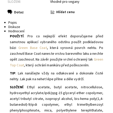
SLOŽENÍ:
Vhodné pro vegany
Hlídat cenu
Dotaz
Popis
Diskuze
Hodnocení
POUŽITÍ
: Pro co nejlepší efekt doporučujeme před
samotnou aplikací vybraného odstínu použít
podkladovou
bázi
Green Base Coat
, která vyrovná povrch nehtu. Po
zaschnutí Base Coat
naneste vrstvu barevného laku a nechte
opět zaschnout. Na závěr použijte
vrchní ochranný lak
Green
Top Coat
, který ochrání manikúru před poškozením.
TIP
: Lak nanášejte vždy na odlakované a dokonale čisté
nehty. Lak pak na nehet lépe přilne a déle vydrží.
SLOŽENÍ
: E
thyl acetate, butyl acetate, nitrocellulose,
hydroxyethyl acrylate/ipdi/ppg-15 glyceryl ether copolymer,
acetyl tributyl citrate, isopropyl alcohol, bis-hema poly(1,4-
butanediol)-9/ipdi copolymer, ethyl trimethylbenzoyl
phenylphosphinate, mica, polyethylene terephthalate,