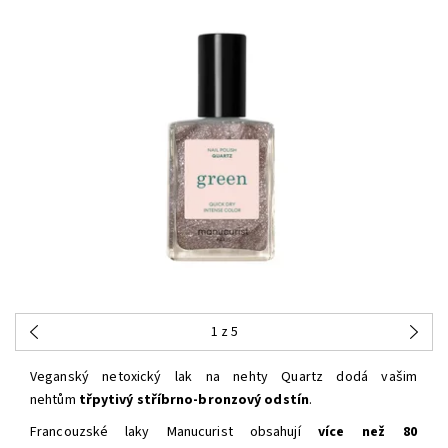
1
z 5
Veganský netoxický lak na nehty Quartz dodá vašim
nehtům
třpytivý stříbrno-bronzový odstín
.
Francouzské laky Manucurist obsahují
více než 80