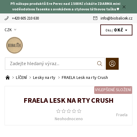
Při nákupu produktů Ere Perez nad 1 500 Kč získáte ZDARMA mini
voděodolnou řasenku s avokádem a stylovou látkovou tašku ♥
+420 605 210 630
info
@
biobalicek.cz
0 Kč
CZK
0 ks /
LÍČENÍ
Lesky na rty
FRAELA Lesk na rty Crush
VYLEPŠENÉ SLOŽENÍ
FRAELA LESK NA RTY CRUSH
Fraela
Neohodnoceno