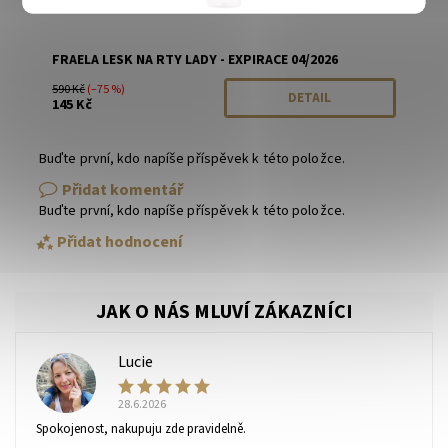
FRAELA LESK NA RTY LADY - EXPIRACE 04/2026
590 Kč
(–75 %)
DETAIL
145 Kč
Buďte první, kdo napíše příspěvek k této položce.
Přidat komentář
Buďte první, kdo napíše příspěvek k této položce.
Přidat hodnocení
Lucie
L
28.6.2026
Spokojenost, nakupuju zde pravidelně.