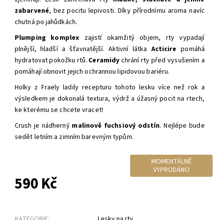
zabarvené
, bez pocitu lepivosti.
Díky přírodnímu aroma navíc
chutná po jahůdkách.
Plumping komplex
zajistí okamžitý objem, rty vypadají
plnější, hladší a šťavnatější. Aktivní látka
Acticire
pomáhá
hydratovat pokožku rtů.
Ceramidy
chrání rty před vysušením a
pomáhají obnovit jejich ochrannou lipidovou bariéru.
Holky z Fraely ladily recepturu tohoto lesku více než rok a
výsledkem je dokonalá textura, výdrž a úžasný pocit na rtech,
ke kterému se chcete vracet!
Crush je nádherný
malinově fuchsiový odstín
. Nejlépe bude
sedět letním a zimním barevným typům.
MOMENTÁLNĚ
VYPRODÁNO
590 Kč
KATEGORIE:
Lesky na rty