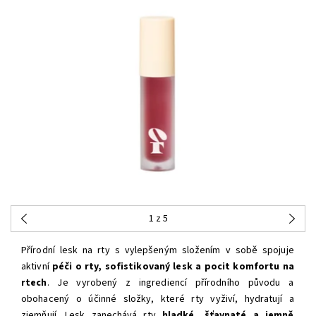
1
z 5
Přírodní lesk na rty s vylepšeným složením v sobě spojuje
aktivní
péči o rty, sofistikovaný lesk a pocit komfortu na
rtech
. Je vyrobený z ingrediencí přírodního původu a
obohacený o účinné složky, které rty vyživí, hydratují a
zjemňují.
Lesk zanechává rty
hladké, šťavnaté a jemně