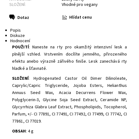
SLOŽENÍ:
Vhodné pro vegany
Hlídat cenu
Dotaz
Popis
Diskuze
Hodnocení
POUŽITÍ
: Naneste na rty pro okamžitý intenzivní lesk a
plnější vzhled. Vrstvením docílíte jemného, ​​přirozeného
efektu anebo výrazně zářivého finiše. Lesk zanechává rty
hladké a šťavnaté.
SLOŽENÍ
:
Hydrogenated Castor Oil Dimer Dilinoleate,
Caprylic/Capric Triglyceride, Jojoba Esters, Helianthus
Annuus Seed Wax, Acacia Decurrens Flower Wax,
Polyglycerin-3, Glycine Soja Seed Extract, Ceramide NP,
Glycyrrhiza Glabra Leaf Extract, Phospholipids, Tocopherol,
Parfum, +/- CI 77891, CI 77491, CI 77492, CI 77499, CI 77742, CI
77861, CI 77019.
OBSAH
: 4 g