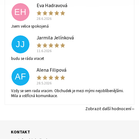
Eva Hadravová
EH
28.6.2026
Vaše osobní údaje budou zpracovány dle
podmínek
Jsem velice spokojená
ochrany osobních údajů
.
Jarmila Jelínková
JJ
11.6.2026
budu se ráda vracet
Alena Filipová
AF
28.5.2026
Vzdy se sem rada vracim. Obchudek je mezi mými nejoblíbenějšími.
Mila a vstřícná komunikace.
Zobrazit další hodnocení
KONTAKT