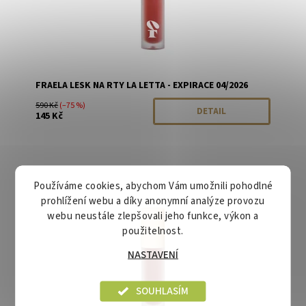
FRAELA LESK NA RTY LA LETTA - EXPIRACE 04/2026
590 Kč
(–75 %)
DETAIL
145 Kč
Používáme cookies, abychom Vám umožnili pohodlné
Dostupnost:
Momentálně vyprodáno
prohlížení webu a díky anonymní analýze provozu
Značka:
Fraela
webu neustále zlepšovali jeho funkce, výkon a
použitelnost.
NASTAVENÍ
SOUHLASÍM