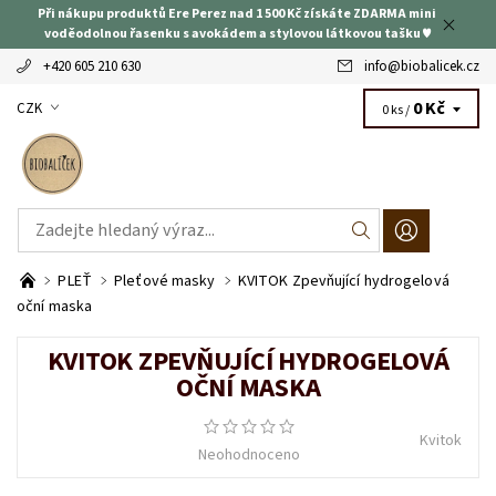
Při nákupu produktů Ere Perez nad 1 500 Kč získáte ZDARMA mini
voděodolnou řasenku s avokádem a stylovou látkovou tašku ♥
+420 605 210 630
info
@
biobalicek.cz
0 Kč
CZK
0 ks /
PLEŤ
Pleťové masky
KVITOK Zpevňující hydrogelová
oční maska
KVITOK ZPEVŇUJÍCÍ HYDROGELOVÁ
OČNÍ MASKA
Kvitok
Neohodnoceno