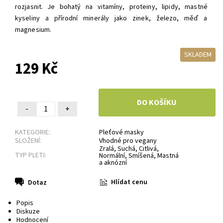
rozjasnit. Je bohatý na vitamíny, proteiny, lipidy, mastné
kyseliny a přírodní minerály jako zinek, železo, měď a
magnesium.
SKLADEM
129 Kč
-
+
KATEGORIE:
Pleťové masky
SLOŽENÍ:
Vhodné pro vegany
Zralá
,
Suchá
,
Citlivá
,
TYP PLETI:
Normální
,
Smíšená
,
Mastná
a aknózní
Hlídat cenu
Dotaz
Popis
Diskuze
Hodnocení