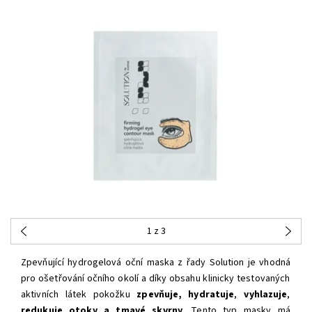
1
z 3
Zpevňující hydrogelová oční maska z řady Solution je vhodná
pro ošetřování očního okolí a díky obsahu klinicky testovaných
aktivních látek pokožku
zpevňuje, hydratuje
,
vyhlazuje
,
redukuje otoky a tmavé skvrny
. Tento typ masky má