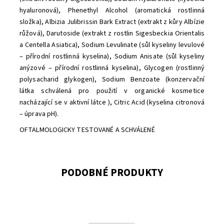
hyaluronová), Phenethyl Alcohol (aromatická rostlinná
složka), Albizia Julibrissin Bark Extract (extrakt z kůry Albízie
růžová), Darutoside (extrakt z rostlin Sigesbeckia Orientalis
a Centella Asiatica), Sodium Levulinate (sůl kyseliny levulové
– přírodní rostlinná kyselina), Sodium Anisate (sůl kyseliny
anýzové – přírodní rostlinná kyselina), Glycogen (rostlinný
polysacharid glykogen), Sodium Benzoate (konzervační
látka schválená pro použití v organické kosmetice
nacházající se v aktivní látce ), Citric Acid (kyselina citronová
– úprava pH)
.
OFTALMOLOGICKY TESTOVANÉ A SCHVÁLENÉ
PODOBNÉ PRODUKTY
Dostupnost:
Skladem
Značka:
Kvitok