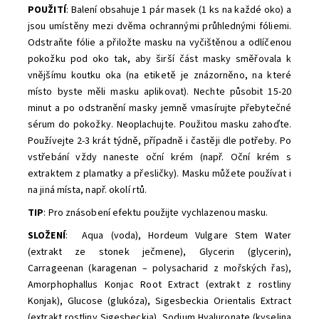
POUŽITÍ
: Balení obsahuje 1 pár masek (1 ks na každé oko) a
jsou umístěny mezi dvěma ochrannými průhlednými fóliemi.
Odstraňte fólie a přiložte masku na vyčištěnou a odlíčenou
pokožku pod oko tak, aby širší část masky směřovala k
vnějšímu koutku oka (na etiketě je znázorněno, na které
místo byste měli masku aplikovat). Nechte působit 15-20
minut a po odstranění masky jemně vmasírujte přebytečné
sérum do pokožky. Neoplachujte. Použitou masku zahoďte.
Používejte 2-3 krát týdně, případně i častěji dle potřeby. Po
vstřebání vždy naneste oční krém (např. Oční krém s
extraktem z plamatky a přesličky). Masku můžete používat i
na jiná místa, např. okolí rtů.
TIP
: Pro znásobení efektu použijte vychlazenou masku.
SLOŽENÍ
: Aqua (voda), Hordeum Vulgare Stem Water
(extrakt ze stonek ječmene), Glycerin (glycerin),
Carrageenan (karagenan – polysacharid z mořských řas),
Amorphophallus Konjac Root Extract (extrakt z rostliny
Konjak), Glucose (glukóza), Sigesbeckia Orientalis Extract
(extrakt rostliny Sigesbeckia), Sodium Hyaluronate (kyselina