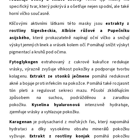
specifický tvar, který pokrývá a ošetřuje nejen spodní, ale také
horní víčko současně.
Klíčovými aktivními látkami této masky jsou
extrakty z
rostliny
Sigesbeckia
,
Albízie růžové a Pupečníku
asijského
, které prokazatelně napínají oční víčko a snižují
výskyt jemných linek a vrásek kolem očí. Pomáhají snížit výskyt
pigmentací a kruhů pod očima.
Fytoglykogen
extrahovaný z cukrové kukuřice redukuje
vrásky, výrazně zvyšuje vlhkost pokožky a podporuje tvorbu
kolagenu
.
Extrakt ze stonků ječmene
pomáhá redukovat
akné a bojuje proti infekcím na pokožce. Pomáhá také rozjasnit
tón pleti a regulovat sekreci mazu. Působí zklidňujícím
způsobem na suchou, podrážděnou a zarudlou
pokožku.
Kyselina hyaluronová
intenzivně hydratuje,
zjemňuje vrásky a vyhlazuje pokožku.
Karagenan
je polysacharid z mořských řas, který napomáhá
hydrataci a díky vysokému obsahu minerálů pokožku
vyživuje.
Extrakt z rostliny konjak
pomáhá pokožku