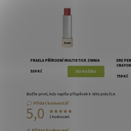
Dostupnost:
Skladem
Dostupn
Značka:
Fraela
Značka:
FRAELA PŘÍRODNÍ MULTISTICK ZINNIA
ERE PE
CRAYO
539 Kč
759 Kč
Buďte první, kdo napíše příspěvek k této položce.
Přidat komentář
5,0
1 hodnocení
Přidat hodnocení