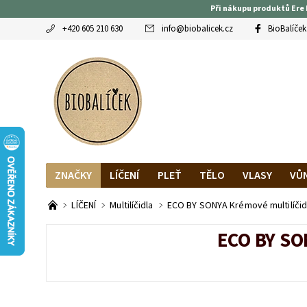
Při nákupu produktů Ere 
+420 605 210 630
info
@
biobalicek.cz
BioBalíček
ZNAČKY
LÍČENÍ
PLEŤ
TĚLO
VLASY
VŮ
OBLÍBENCI
MAGAZÍN
RECENZE BLOGEREK
DO
LÍČENÍ
Multilíčidla
ECO BY SONYA Krémové multilíčid
ECO BY SO