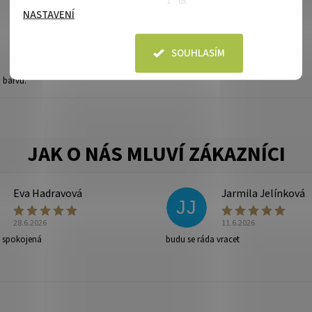
1
0x
NASTAVENÍ
SOUHLASÍM
 barvu.
ny osobních údajů
.
Eva Hadravová
Jarmila Jelínková
JJ
28.6.2026
11.6.2026
e spokojená
budu se ráda vracet