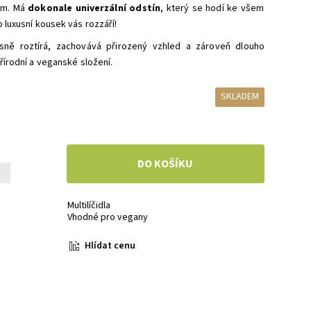
tům. Má
dokonale univerzální odstín
, který se hodí ke všem
o luxusní kousek vás rozzáří!
sně roztírá, zachovává přirozený vzhled a zároveň dlouho
přírodní a veganské složení.
SKLADEM
+
Multilíčidla
Vhodné pro vegany
Hlídat cenu