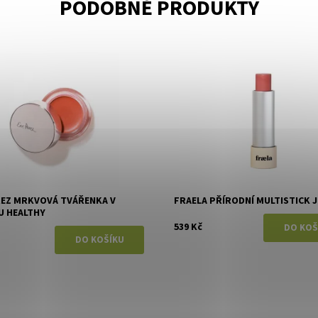
PODOBNÉ PRODUKTY
ost:
Skladem
Dostupnost:
Skladem
Ere Perez
Značka:
Fraela
REZ MRKVOVÁ TVÁŘENKA V
FRAELA PŘÍRODNÍ MULTISTICK J
U HEALTHY
539 Kč