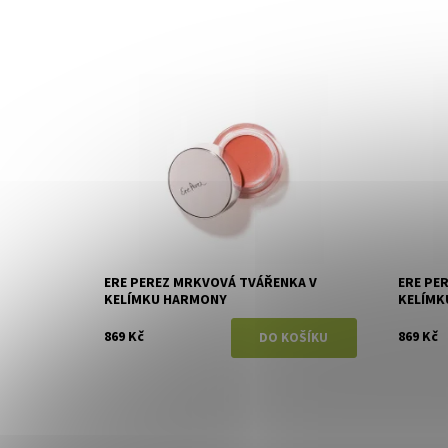
Dostupnost:
Skladem
Dostupn
Značka:
Ere Perez
Značka:
ERE PEREZ MRKVOVÁ TVÁŘENKA V
ERE PE
KELÍMKU HARMONY
KELÍMK
869 Kč
869 Kč