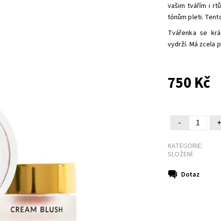
vašim tvářím i r
tónům pleti. Tent
Tvářenka se krá
vydrží. Má zcela 
750 Kč
-
KATEGORIE:
SLOŽENÍ:
Dotaz