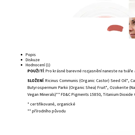
Popis
Diskuze
Hodnocení (1)
POUŽITÍ
: Pro krásné barevné rozjasnění naneste na tváře a
SLOŽENÍ
: Ricinus Communis (Organic Castor) Seed Oil*, Ca
Butyrospermum Parkii (Organic Shea) Fruit*, Ozokerite (Nat
Vegan Minerals)** FD&C Pigments 15850, Titanium Dioxide CI
* certifikované, organické
** přírodního původu