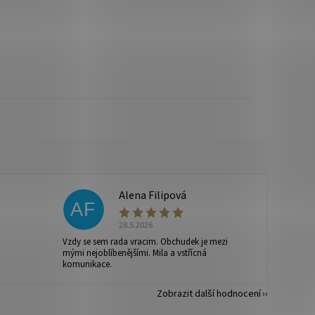
Alena Filipová
AF
28.5.2026
Vzdy se sem rada vracim. Obchudek je mezi
mými nejoblíbenějšími. Mila a vstřícná
komunikace.
Zobrazit další hodnocení