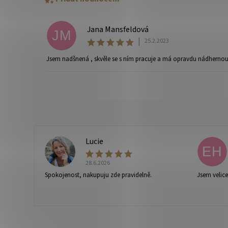
Jana Mansfeldová
JM
|
25.2.2023
Jsem nadšnená , skvěle se s ním pracuje a má opravdu nádhernou
Vaše osobní údaje budou zpracovány dle
podmínek ochra
Lucie
L
EH
28.6.2026
Spokojenost, nakupuju zde pravidelně.
Jsem velic