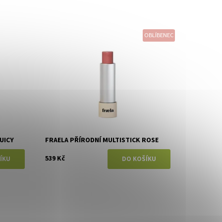
OBLÍBENEC
Dostupnost:
Skladem
Značka:
Fraela
UICY
FRAELA PŘÍRODNÍ MULTISTICK ROSE
539 Kč