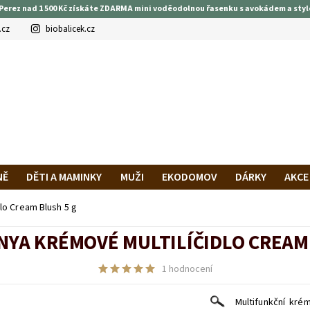
Perez nad 1 500 Kč získáte ZDARMA mini voděodolnou řasenku s avokádem a styl
.cz
biobalicek.cz
NĚ
DĚTI A MAMINKY
MUŽI
EKODOMOV
DÁRKY
AKCE
PRAVA A PLATBA
HODNOCENÍ OBCHODU
VĚRNOSTNÍ PROG
lo Cream Blush 5 g
NYA KRÉMOVÉ MULTILÍČIDLO CREAM
1 hodnocení
Multifunkční kré