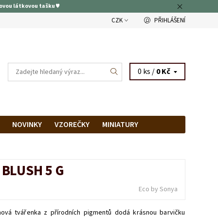
ovou látkovou tašku ♥
CZK
PŘIHLÁŠENÍ
0 ks /
0 Kč
NOVINKY
VZOREČKY
MINIATURY
RAM
PRODEJNA
 BLUSH 5 G
Eco by Sonya
mová tvářenka z přírodních pigmentů dodá krásnou barvičku