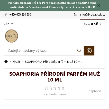
Při nákupu produktů Ere Perez nad 1 500 Kč získáte ZDARMA mini
voděodolnou řasenku s avokádem a stylovou látkovou tašku ♥
+420 605 210 630
info
@
biobalicek.cz
0 Kč
CZK
0 ks /
MUŽI
SOAPHORIA Přírodní parfém Muž 10 ml
SOAPHORIA PŘÍRODNÍ PARFÉM MUŽ
10 ML
Soaphoria
Neohodnoceno