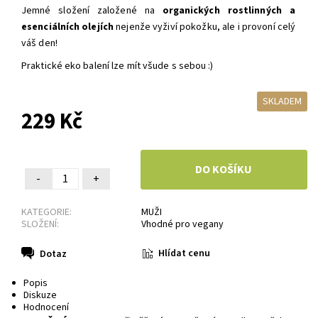
Jemné složení založené na
organických rostlinných a
esenciálních olejích
nejenže vyživí pokožku, ale i provoní celý
váš den!
Praktické eko balení lze mít všude s sebou :)
SKLADEM
229 Kč
-
+
KATEGORIE:
MUŽI
SLOŽENÍ:
Vhodné pro vegany
Hlídat cenu
Dotaz
Popis
Diskuze
Hodnocení