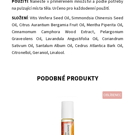
POUŽITÍ
: Naneste v přiměřeném množství a podle potřeby
na pulzující místa těla. Určeno pro každodenní použití.
SLOŽENÍ
:
Vitis Vinifera Seed Oil, Simmondsia Chinensis Seed
Oil, Citrus Aurantium Bergamia Fruit Oil, Mentha Piperita Oil,
Cinnamomum Camphora Wood Extract, Pelargonium
Graveolens Oil, Lavandula Angustifolia Oil, Coriandrum
Sativum Oil, Santalum Album Oil, Cedrus Atlantica Bark Oil,
Citronellol, Geraniol, Linalool.
PODOBNÉ PRODUKTY
OBLÍBENEC
Dostupnost:
Skladem
Značka:
Soaphoria