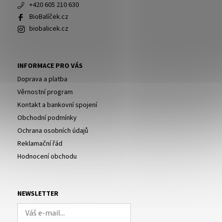
+420 605 210 630
BioBalíček.cz
biobalicek.cz
INFORMACE PRO VÁS
Doprava a platba
Věrnostní program
Kontakt a bankovní spojení
Obchodní podmínky
Ochrana osobních údajů
Reklamační řád
Hodnocení obchodu
NEWSLETTER