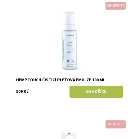
OBLÍBENEC
Dostupnost:
Skladem
Značka:
Hemptouch
HEMPTOUCH ČISTICÍ PLEŤOVÁ EMULZE 100 ML
509 Kč
OBLÍBENEC
Dostupnost:
Skladem
Značka:
Natuint (dříve Dulcia)