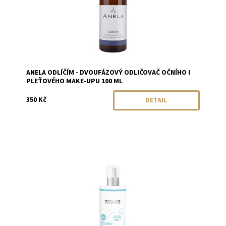
ANELA ODLÍČÍM - DVOUFÁZOVÝ ODLIČOVAČ OČNÍHO I
PLEŤOVÉHO MAKE-UPU 100 ML
350 Kč
DETAIL
Dostupnost:
Skladem
Značka:
Natuint (dříve Dulcia)