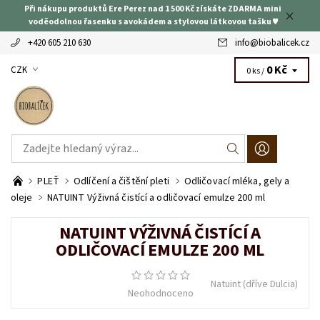
Při nákupu produktů Ere Perez nad 1 500 Kč získáte ZDARMA mini
voděodolnou řasenku s avokádem a stylovou látkovou tašku ♥
+420 605 210 630
info
@
biobalicek.cz
0 Kč
CZK
0 ks /
PLEŤ
Odlíčení a čištění pleti
Odličovací mléka, gely a
oleje
NATUINT Výživná čistící a odličovací emulze 200 ml
NATUINT VÝŽIVNÁ ČISTÍCÍ A
ODLIČOVACÍ EMULZE 200 ML
Natuint (dříve Dulcia)
Neohodnoceno