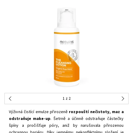
1
z 2
Výživná čistící emulze přirozeně
rozpouští nečistoty, maz a
odstraňuje make-up
. Šetrně a účinně odstraňuje částečky
špíny a pročišťuje póry, aniž by narušovala přirozenou
ochrannou bariéru. Díky jemnému nekonfliktnímu složení je