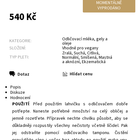
MOMENTÁLNĚ
VYPRODÁNO
540 Kč
Odličovací mléka, gely a
KATEGORIE:
oleje
SLOŽENÍ:
Vhodné pro vegany
Zralá
,
Suchá
,
Citlivá
,
TYP PLETI:
Normální
,
Smíšená
,
Mastná
a aknózní
,
Ekzematická
Hlídat cenu
Dotaz
Popis
Diskuze
Hodnocení
POUŽITÍ
: Před použitím lahvičku s odličovačem dobře
potřepte. Naneste potřebné množství na celý obličej a
jemně rozetřete. Přípravek nechte chvilku působit, aby se
důkladněji rozpustily všechny nečistoty včetně líčidel. Pak
jej odstraňte pomocí odličovacího tamponu. Čistění
provádějte ráno i večer bez ohledu na použití make-upu.