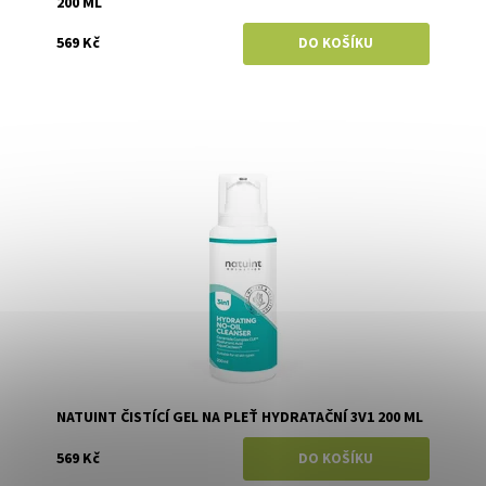
200 ML
569 Kč
Dostupnost:
Skladem
Značka:
Natuint (dříve Dulcia)
NATUINT ČISTÍCÍ GEL NA PLEŤ HYDRATAČNÍ 3V1 200 ML
569 Kč