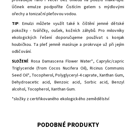
Účinek emulze podpoříte Čistícím gelem s mýdlovými
ořechy a tonizační pleťovou vodou.
TIP
: Emulzi můžete využít také k čištění jemné dětské
pokožky - tvářičky, oušek, kožních záhybů. Pro milovníky
ekologických řešení doporučujeme používat s konjak
houbičkou. Ta pleť jemně masíruje a prokrvuje už při jejím
odličování.
SLOŽENÍ
: Rosa Damascena Flower Water*, Caprylic/capric
Triglyceride (from Cocos Nucifera Oil), Ricinus Communis
Seed Oil*, Tocopherol, Polyglyceryl-4 caprate, Xanthan Gum,
Dehydroacetic acid, Benzoic acid, Sorbic acid, Benzyl
alcohol, Tocopherol, Xanthan Gum.
*složky z certifikovaného ekologického zemědělství
PODOBNÉ PRODUKTY