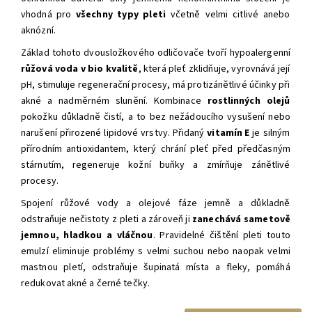
vhodná pro
všechny typy pleti
včetně velmi citlivé anebo
aknózní.
Základ tohoto dvousložkového odličovače tvoří hypoalergenní
růžová voda v bio kvalitě
, která pleť zklidňuje, vyrovnává její
pH, stimuluje regenerační procesy, má protizánětlivé účinky při
akné a nadměrném slunění. Kombinace
rostlinných olejů
pokožku důkladně čistí, a to bez nežádoucího vysušení nebo
narušení přirozené lipidové vrstvy. Přidaný
vitamín E
je silným
přírodním antioxidantem, který chrání pleť před předčasným
stárnutím, regeneruje kožní buňky a zmírňuje zánětlivé
procesy.
Spojení růžové vody a olejové fáze jemně a důkladně
odstraňuje nečistoty z pleti a zároveň ji
zanechává sametově
jemnou, hladkou a vláčnou
. Pravidelné čištění pleti touto
emulzí eliminuje problémy s velmi suchou nebo naopak velmi
mastnou pletí, odstraňuje šupinatá místa a fleky, pomáhá
redukovat akné a černé tečky.