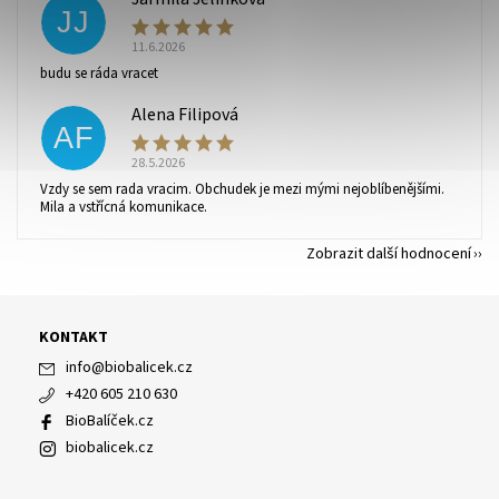
JJ
11.6.2026
budu se ráda vracet
Alena Filipová
AF
28.5.2026
Vzdy se sem rada vracim. Obchudek je mezi mými nejoblíbenějšími.
Mila a vstřícná komunikace.
Zobrazit další hodnocení
KONTAKT
info
@
biobalicek.cz
+420 605 210 630
BioBalíček.cz
biobalicek.cz