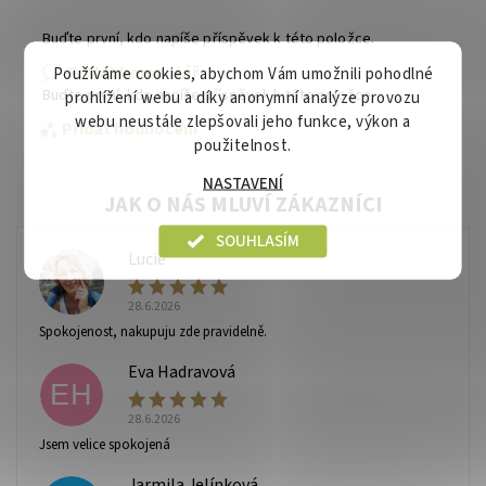
Buďte první, kdo napíše příspěvek k této položce.
Přidat komentář
Používáme cookies, abychom Vám umožnili pohodlné
Buďte první, kdo napíše příspěvek k této položce.
prohlížení webu a díky anonymní analýze provozu
webu neustále zlepšovali jeho funkce, výkon a
Přidat hodnocení
použitelnost.
NASTAVENÍ
SOUHLASÍM
Lucie
L
28.6.2026
Spokojenost, nakupuju zde pravidelně.
Eva Hadravová
EH
28.6.2026
Vaše osobní údaje budou zpracovány dle
podmínek
Jsem velice spokojená
ochrany osobních údajů
.
Jarmila Jelínková