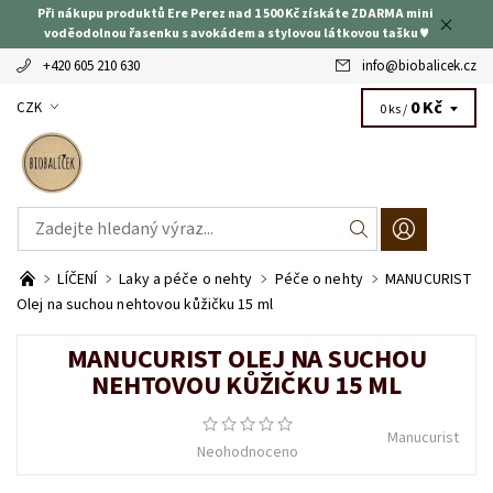
Při nákupu produktů Ere Perez nad 1 500 Kč získáte ZDARMA mini
voděodolnou řasenku s avokádem a stylovou látkovou tašku ♥
+420 605 210 630
info
@
biobalicek.cz
0 Kč
CZK
0 ks /
LÍČENÍ
Laky a péče o nehty
Péče o nehty
MANUCURIST
Olej na suchou nehtovou kůžičku 15 ml
MANUCURIST OLEJ NA SUCHOU
NEHTOVOU KŮŽIČKU 15 ML
Manucurist
Neohodnoceno