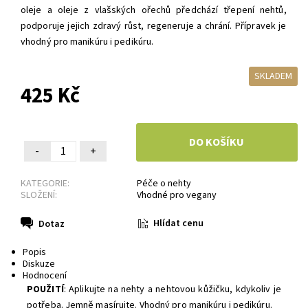
oleje a oleje z vlašských ořechů p
ředchází třepení nehtů,
podporuje jejich zdravý růst, regeneruje a chrání.
Přípravek je
vhodný pro manikúru i pedikúru.
SKLADEM
425 Kč
-
+
KATEGORIE:
Péče o nehty
SLOŽENÍ:
Vhodné pro vegany
Hlídat cenu
Dotaz
Popis
Diskuze
Hodnocení
POUŽITÍ
:
Aplikujte na nehty a nehtovou kůžičku, kdykoliv je
potřeba. Jemně masírujte.
Vhodný pro manikúru i pedikúru.