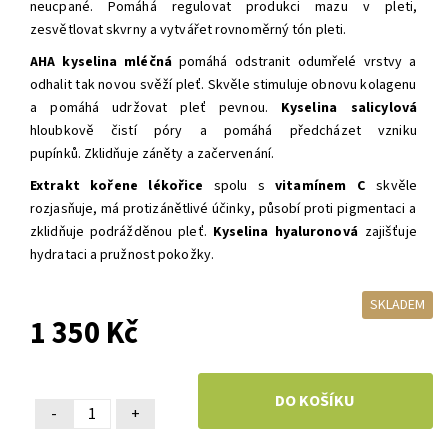
neucpané.
Pomáhá regulovat produkci mazu v pleti,
zesvětlovat skvrny a vytvářet rovnoměrný tón pleti.
AHA kyselina mléčná
pomáhá odstranit odumřelé vrstvy a
odhalit tak novou svěží pleť.
Skvěle stimuluje obnovu kolagenu
a pomáhá udržovat pleť pevnou.
Kyselina salicylová
hloubkově čistí póry a pomáhá předcházet vzniku
pupínků.
Zklidňuje záněty a začervenání.
Extrakt kořene lékořice
spolu s
vitamínem C
skvěle
rozjasňuje, má protizánětlivé účinky, působí proti pigmentaci a
zklidňuje podrážděnou pleť.
Kyselina hyaluronová
zajišťuje
hydrataci a pružnost pokožky.
SKLADEM
1 350 Kč
-
+