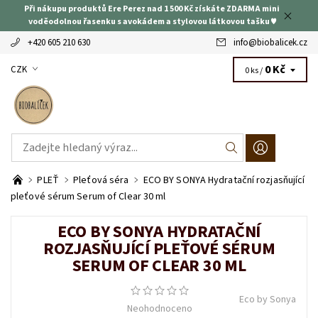
Při nákupu produktů Ere Perez nad 1 500 Kč získáte ZDARMA mini
voděodolnou řasenku s avokádem a stylovou látkovou tašku ♥
+420 605 210 630
info
@
biobalicek.cz
0 Kč
CZK
0 ks /
PLEŤ
Pleťová séra
ECO BY SONYA Hydratační rozjasňující
pleťové sérum Serum of Clear 30 ml
ECO BY SONYA HYDRATAČNÍ
ROZJASŇUJÍCÍ PLEŤOVÉ SÉRUM
SERUM OF CLEAR 30 ML
Eco by Sonya
Neohodnoceno