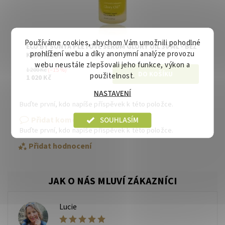
Používáme cookies, abychom Vám umožnili pohodlné
ECO BY SONYA PLEŤOVÉ SÉRUM GLORY OIL 30 ML - BEZ
prohlížení webu a díky anonymní analýze provozu
KRABIČKY
webu neustále zlepšovali jeho funkce, výkon a
1 200 Kč
(–15 %)
použitelnost.
1 020 Kč
NASTAVENÍ
Buďte první, kdo napíše příspěvek k této položce.
Přidat komentář
SOUHLASÍM
Buďte první, kdo napíše příspěvek k této položce.
Přidat hodnocení
Lucie
L