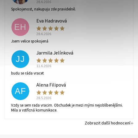
28.6.2026
Spokojenost, nakupuju zde pravidelně.
Eva Hadravová
EH
28.6.2026
Vaše osobní údaje budou zpracovány dle
podmínek
Jsem velice spokojená
ochrany osobních údajů
.
Jarmila Jelínková
JJ
11.6.2026
budu se ráda vracet
Alena Filipová
AF
28.5.2026
Vzdy se sem rada vracim. Obchudek je mezi mými nejoblíbenějšími.
Mila a vstřícná komunikace.
Zobrazit další hodnocení