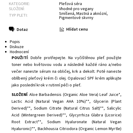
KATEGORIE:
Pleťová séra
SLOŽENÍ:
Vhodné pro vegany
Smíšená
,
Mastná a aknózní
,
TYP PLETI:
Pigmentové skvrny
Hlídat cenu
Dotaz
Popis
Diskuze
Hodnocení
POUŽITÍ
: Dobře protřepejte. Na vyčištěnou pleť použijte
toner nebo květovou vodu a následně každé ráno a/nebo
večer naneste sérum na obličej, krk a dekolt. Poté naneste
oblíbený pleťový krém či olej. Opalovací SPF krém aplikujte
jako poslední krok v rutinní péči o pleť.
SLOŽENÍ
: Aloe Barbadensis (Organic Aloe Vera) Leaf Juice*,
Lactic Acid (Natural Vegan AHA 10%)**, Glycerin (Plant
Derived)**, Sodium Citrate (Natural Citrus Salt)**, Salicylic
Acid (Wintergreen Derived)**, Glycyrrhiza Glabra (Licorice)
Root Extract**, Sodium Hyaluronate (Natural Vegan
Hyaluronic)**, Backhousia Citriodora (Organic Lemon Myrtle)