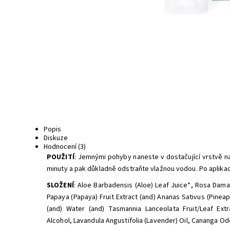
Popis
Diskuze
Hodnocení (3)
POUŽITÍ
: Jemnými pohyby naneste v dostačující vrstvě na
minuty a pak důkladně odstraňte vlažnou vodou. Po aplikac
SLOŽENÍ
: Aloe Barbadensis (Aloe) Leaf Juice*
,
Rosa Dama
Papaya (Papaya) Fruit Extract (and) Ananas Sativus (Pineapp
(and) Water (and) Tasmannia Lanceolata Fruit/Leaf Extra
Alcohol
,
Lavandula Angustifolia (Lavender) Oil
,
Cananga Odo