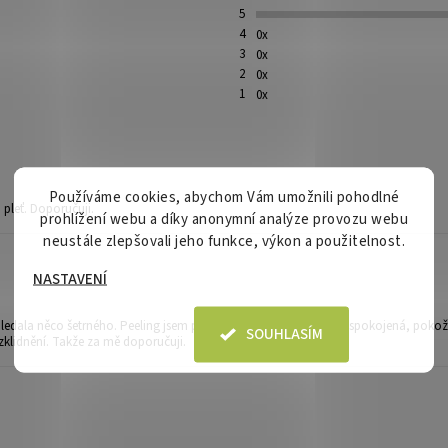
5
4
0x
3
0x
2
0x
1
0x
Používáme cookies, abychom Vám umožnili pohodlné
 pleť. Doporučuji.
prohlížení webu a díky anonymní analýze provozu webu
neustále zlepšovali jeho funkce, výkon a použitelnost.
NASTAVENÍ
ny osobních údajů
.
ledala něco šetrného. Peeling jsem použila párkrát a zatím jsem spokojená, pokožk
SOUHLASÍM
zklidnění. Takže za mě doporučuji.