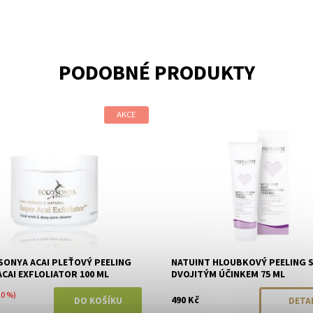
PODOBNÉ PRODUKTY
AKCE
ost:
Skladem
Dostupnost:
Momentálně vyp
Eco by Sonya
Značka:
Natuint (dříve Dul
 SONYA ACAI PLEŤOVÝ PEELING
NATUINT HLOUBKOVÝ PEELING 
ACAI EXFLOLIATOR 100 ML
DVOJITÝM ÚČINKEM 75 ML
10 %)
490 Kč
DETA