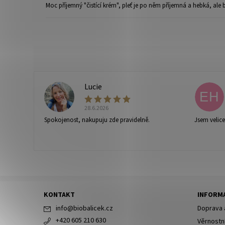
Moc příjemný "čistící krém", pleť je po něm příjemná a hebká, al
Lucie
L
EH
28.6.2026
Spokojenost, nakupuju zde pravidelně.
Jsem velic
KONTAKT
INFORMA
info
@
biobalicek.cz
Doprava 
+420 605 210 630
Věrnostn