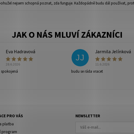
e bohužel nejsem schopná poznat, zda funguje. Každopádně budu dál používat, proto
Eva Hadravová
Jarmila Jelínková
JJ
28.6.2026
11.6.2026
e spokojená
budu se ráda vracet
CE PRO VÁS
NEWSLETTER
a platba
í program