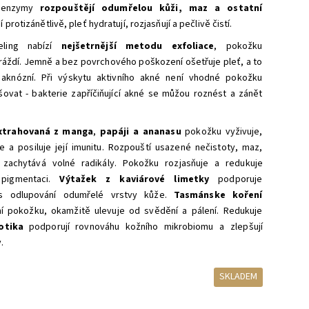
 enzymy
rozpouštějí odumřelou kůži, maz a ostatní
í protizánětlivě, pleť hydratují, rozjasňují a pečlivě čistí.
eling nabízí
nejšetrnější metodu exfoliace
, pokožku
ráždí. Jemně a bez povrchového poškození ošetřuje pleť, a to
a aknózní. Při výskytu aktivního akné není vhodné pokožku
ovat - bakterie zapříčiňující akné se můžou roznést a zánět
xtrahovaná z
manga
,
papáji a ananasu
pokožku vyživuje,
e a posiluje její imunitu. Rozpouští usazené nečistoty, maz,
 zachytává volné radikály. Pokožku rozjasňuje a redukuje
 pigmentaci.
Výtažek z kaviárové limetky
podporuje
es odlupování odumřelé vrstvy kůže.
Tasmánske koření
vní pokožku, okamžitě ulevuje od svědění a pálení. Redukuje
iotika
podporují rovnováhu kožního mikrobiomu
a zlepšují
.
SKLADEM