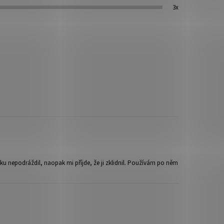
3x
u nepodráždil, naopak mi příjde, že ji zklidnil. Používám po něm