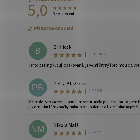
5,0
3 hodnocení
Přidat hodnocení
Brhlicek
B
|
13.10.2025
Tento peeling kupuji opakovaně, je velmi šetrný i pro mou citlivou
Petra Blažková
PB
|
2.2.2025
Vaše osobní údaje budou zpracovány dle
podmínek ochra
Mám pleť s rosaceou a sem tam se mi udělá pupínek, proto jsem h
ješte masku téže značky mikrobiom balance a to je úplně největší 
Nikola Malá
NM
|
7.9.2021