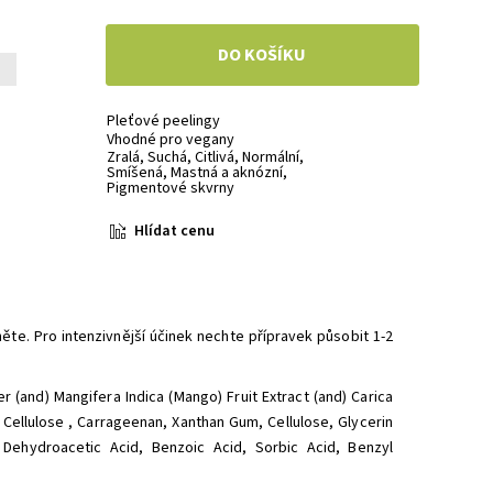
+
Pleťové peelingy
Vhodné pro vegany
Zralá
,
Suchá
,
Citlivá
,
Normální
,
Smíšená
,
Mastná a aknózní
,
Pigmentové skvrny
Hlídat cenu
ěte. Pro intenzivnější účinek nechte přípravek působit 1-2
r (and) Mangifera Indica (Mango) Fruit Extract (and) Carica
,
Cellulose
,
Carrageenan
,
Xanthan Gum
,
Cellulose
,
Glycerin
,
Dehydroacetic Acid
,
Benzoic Acid
,
Sorbic Acid
,
Benzyl