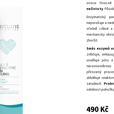
ovoce. Ovocné
nečistoty
. Působ
Enzymatický pe
neporušuje a ned
včetně citlivé 
mechanicky obruš
zhoršit.
Směs enzymů
e
zvlhčuje, omlazuj
uvolňuje póry a
nerovnoměrnou
přirozený proc
zklidňuje reakti
zarudnutí.
Prob
odolnost pokožky
490 Kč