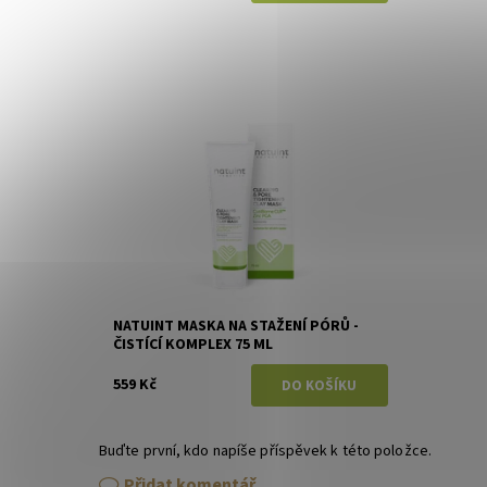
Dostupnost:
Skladem
Značka:
Natuint (dříve Dulcia)
NATUINT MASKA NA STAŽENÍ PÓRŮ -
ČISTÍCÍ KOMPLEX 75 ML
559 Kč
Buďte první, kdo napíše příspěvek k této položce.
Přidat komentář