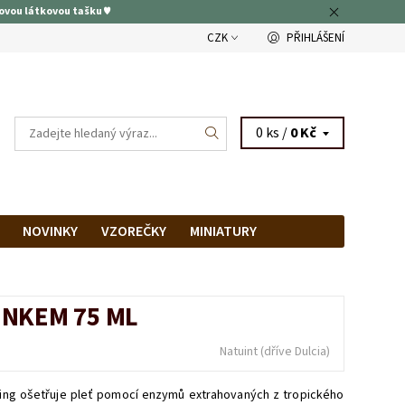
ovou látkovou tašku ♥
CZK
PŘIHLÁŠENÍ
0 ks /
0 Kč
NOVINKY
VZOREČKY
MINIATURY
RAM
PRODEJNA
INKEM 75 ML
Natuint (dříve Dulcia)
ing ošetřuje pleť pomocí enzymů extrahovaných z tropického