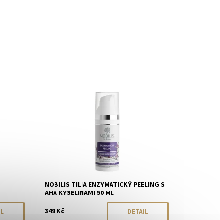
rodáno
Dostupnost:
Momentálně vyprodáno
cia)
Značka:
Nobilis Tilia
S
NOBILIS TILIA ENZYMATICKÝ PEELING S
AHA KYSELINAMI 50 ML
349 Kč
IL
DETAIL