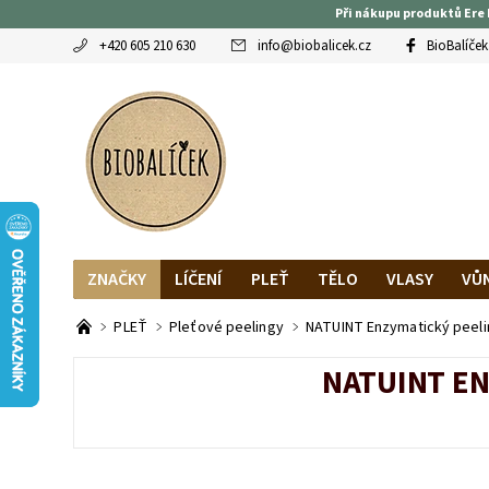
Při nákupu produktů Ere 
+420 605 210 630
info
@
biobalicek.cz
BioBalíček
ZNAČKY
LÍČENÍ
PLEŤ
TĚLO
VLASY
VŮ
OBLÍBENCI
MAGAZÍN
RECENZE BLOGEREK
DO
PLEŤ
Pleťové peelingy
NATUINT Enzymatický peeli
NATUINT EN