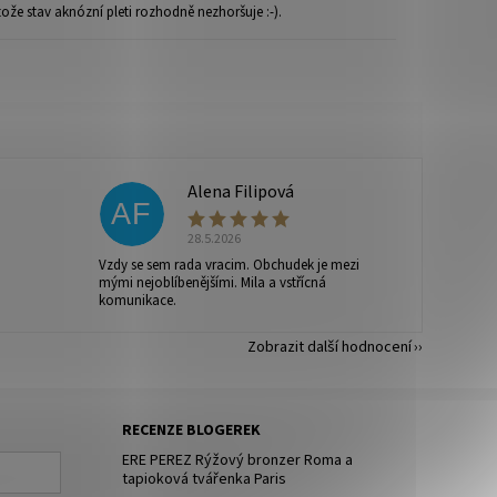
že stav aknózní pleti rozhodně nezhoršuje :-).
Alena Filipová
AF
28.5.2026
Vzdy se sem rada vracim. Obchudek je mezi
mými nejoblíbenějšími. Mila a vstřícná
komunikace.
Zobrazit další hodnocení
RECENZE BLOGEREK
ERE PEREZ Rýžový bronzer Roma a
tapioková tvářenka Paris