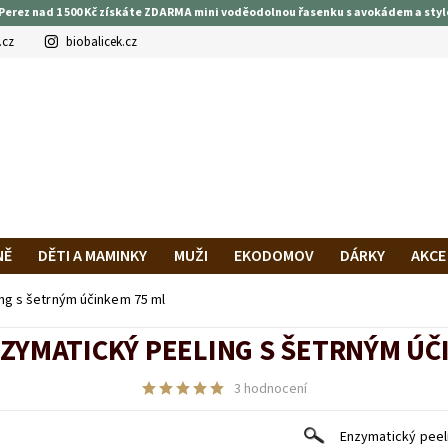
Perez nad 1 500 Kč získáte ZDARMA mini voděodolnou řasenku s avokádem a styl
.cz
biobalicek.cz
NĚ
DĚTI A MAMINKY
MUŽI
EKODOMOV
DÁRKY
AKCE
PRAVA A PLATBA
HODNOCENÍ OBCHODU
VĚRNOSTNÍ PROG
ng s šetrným účinkem 75 ml
ZYMATICKÝ PEELING S ŠETRNÝM ÚČ
3 hodnocení
Enzymatický peel