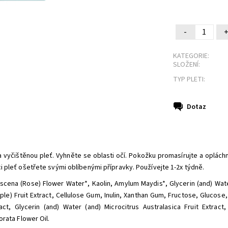
-
KATEGORIE:
SLOŽENÍ:
TYP PLETI:
Dotaz
 vyčištěnou pleť. Vyhněte se oblasti očí. Pokožku promasírujte a opláchn
i pleť ošetřete svými oblíbenými přípravky. Používejte 1-2x týdně.
scena (Rose) Flower Water*
,
Kaolin
,
Amylum Maydis*
,
Glycerin (and) Wate
le) Fruit Extract
,
Cellulose Gum
,
Inulin
,
Xanthan Gum
,
Fructose
,
Glucose
ct, Glycerin (and) Water (and) Microcitrus Australasica Fruit Extract
rata Flower Oil.