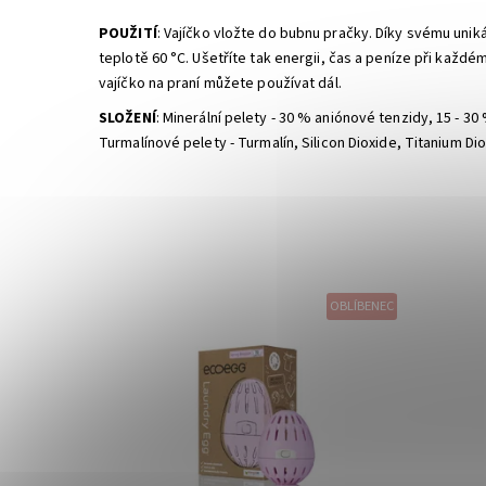
POUŽITÍ
: Vajíčko vložte do bubnu pračky. Díky svému uniká
teplotě 60 °C. Ušetříte tak energii, čas a peníze při každé
vajíčko na praní můžete používat dál.
SLOŽENÍ
: Minerální pelety - 30 % aniónové tenzidy, 15 - 
Turmalínové pelety - Turmalín, Silicon Dioxide, Titanium Di
OBLÍBENEC
Dostupnost:
Momentálně vyprodáno
Dostupn
Značka:
EcoEgg
Značka: