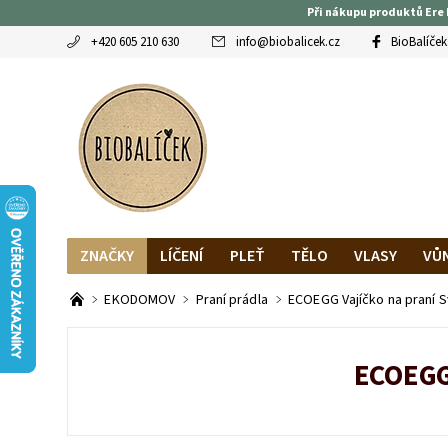
Při nákupu produktů Ere 
+420 605 210 630
info
@
biobalicek.cz
BioBalíček
ZNAČKY
LÍČENÍ
PLEŤ
TĚLO
VLASY
VŮ
OBLÍBENCI
MAGAZÍN
RECENZE BLOGEREK
DO
EKODOMOV
Praní prádla
ECOEGG Vajíčko na praní S
ECOEGG