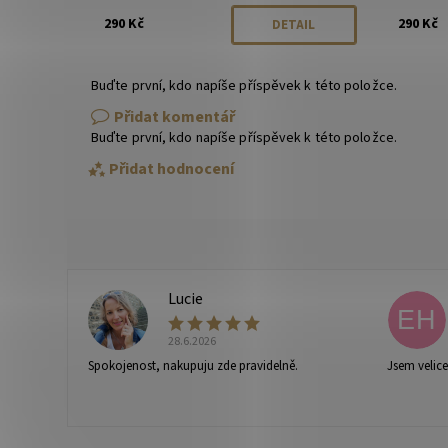
290 Kč
290 Kč
DETAIL
Buďte první, kdo napíše příspěvek k této položce.
Přidat komentář
Buďte první, kdo napíše příspěvek k této položce.
Přidat hodnocení
Lucie
L
EH
28.6.2026
Spokojenost, nakupuju zde pravidelně.
Jsem velic
Vaše osobní údaje budou zpracovány dle
podmínek ochra