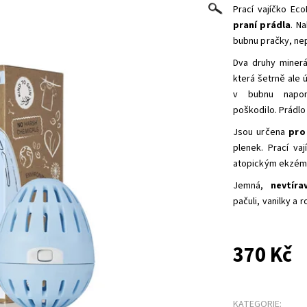
Prací vajíčko Ec
praní prádla
. N
bubnu pračky, nep
Dva druhy minerál
která šetrně ale 
v bubnu napom
poškodilo. Prádl
Jsou určena
pro 
plenek. Prací va
atopickým ekzé
Jemná,
nevtíra
pačuli,
vanilky
a r
370 Kč
KATEGORIE: