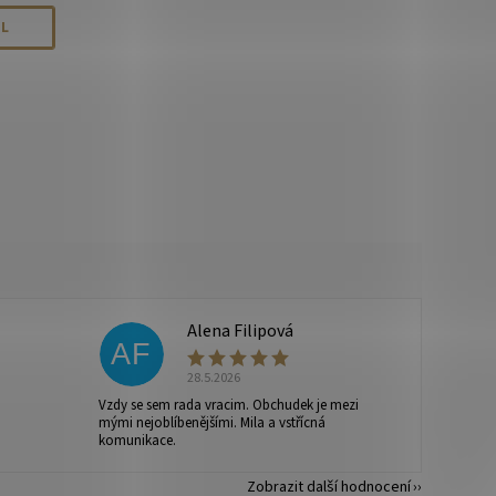
IL
Alena Filipová
AF
28.5.2026
Vzdy se sem rada vracim. Obchudek je mezi
mými nejoblíbenějšími. Mila a vstřícná
komunikace.
Zobrazit další hodnocení