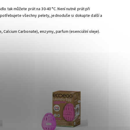
dlo tak můžete prát na 30-40 °C. Není nutné prát při
ž spotřebujete všechny pelety, jednoduše si dokupte další a
te, Calcium Carbonate),
enzymy, parfum (esenciální oleje).
rodáno
Dostupnost:
Momentálně vyprodáno
Značka:
EcoEgg