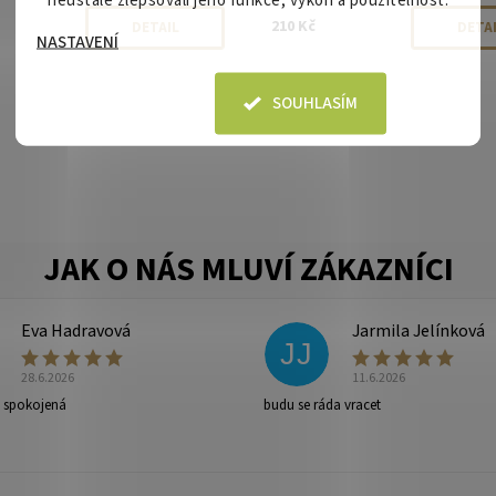
210 Kč
DETAIL
DETA
NASTAVENÍ
SOUHLASÍM
Eva Hadravová
Jarmila Jelínková
JJ
28.6.2026
11.6.2026
e spokojená
budu se ráda vracet
ny osobních údajů
.