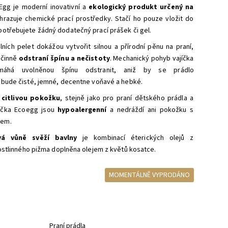
oEgg je moderní inovativní a
ekologický produkt určený na
ahrazuje chemické prací prostředky. Stačí ho pouze vložit do
otřebujete žádný dodatečný prací prášek či gel.
ních pelet dokážou vytvořit silnou a přírodní pěnu na praní,
účinně
odstraní špínu a nečistoty
. Mechanický pohyb vajíčka
áhá uvolněnou špínu odstranit, aniž by se prádlo
o bude čisté, jemné, decentne voňavé a hebké.
citlivou pokožku
, stejně jako pro praní dětského prádla a
jíčka Ecoegg jsou
hypoalergenní
a nedráždí ani pokožku s
mem.
vá vůně svěží bavlny
je kombinací éterických olejů z
ostlinného pižma doplněn
a olejem z květů kosatce.
MOMENTÁLNĚ VYPRODÁNO
Praní prádla