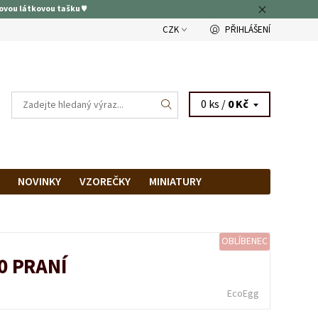
ovou látkovou tašku ♥
CZK
PŘIHLÁŠENÍ
0 ks /
0 Kč
NOVINKY
VZOREČKY
MINIATURY
RAM
PRODEJNA
OBLÍBENEC
0 PRANÍ
EcoEgg