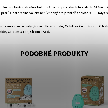
tnímu složení odstraňuje běžnou špínu již při nízkých teplotách. Běžné prá
m praní. Obal pracího vajíčka není vhodný pro praní při teplotě 90 °C. Kdy
30 % neaniónové tenzidy (Sodium Bicarbonate, Cellulose Gum, Sodium Citra
oxide, Calcium Oxide, Chromic Acid.
PODOBNÉ PRODUKTY
ost:
Momentálně vyprodáno
Dostupnost:
Momentálně vyp
EcoEgg
Značka:
EcoEgg