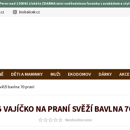
Perez nad 1 500 Kč získáte ZDARMA mini voděodolnou řasenku s avokádem a styl
.cz
biobalicek.cz
NĚ
DĚTI A MAMINKY
MUŽI
EKODOMOV
DÁRKY
AKCE
PRAVA A PLATBA
HODNOCENÍ OBCHODU
VĚRNOSTNÍ PROG
věží bavlna 70 praní
 VAJÍČKO NA PRANÍ SVĚŽÍ BAVLNA 7
Neohodnoceno