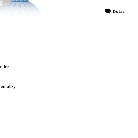
Dotaz
ředek
kzematiky