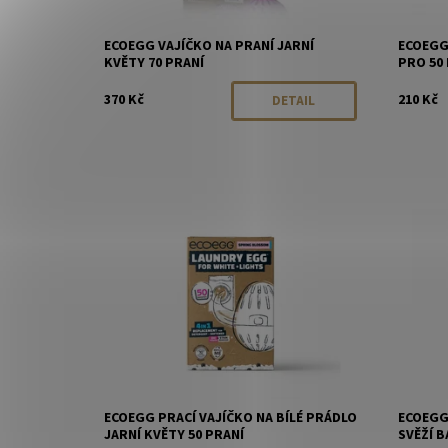
ECOEGG VAJÍČKO NA PRANÍ JARNÍ
ECOEGG
KVĚTY 70 PRANÍ
PRO 50 
370 Kč
210 Kč
DETAIL
Dostupnost:
Momentálně vyprodáno
Dostupn
Značka:
EcoEgg
Značka:
ECOEGG PRACÍ VAJÍČKO NA BÍLÉ PRÁDLO
ECOEGG
JARNÍ KVĚTY 50 PRANÍ
SVĚŽÍ B