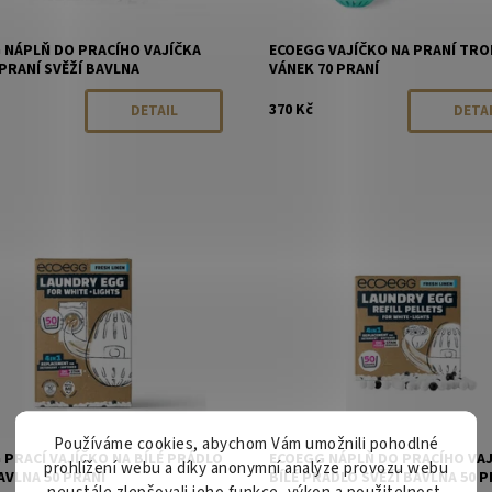
 NÁPLŇ DO PRACÍHO VAJÍČKA
ECOEGG VAJÍČKO NA PRANÍ TRO
PRANÍ SVĚŽÍ BAVLNA
VÁNEK 70 PRANÍ
370 Kč
DETAIL
DETA
ost:
Momentálně vyprodáno
Dostupnost:
Momentálně vyp
EcoEgg
Značka:
EcoEgg
Používáme cookies, abychom Vám umožnili pohodlné
 PRACÍ VAJÍČKO NA BÍLÉ PRÁDLO
ECOEGG NÁPLŇ DO PRACÍHO VAJ
prohlížení webu a díky anonymní analýze provozu webu
AVLNA 50 PRANÍ
BÍLÉ PRÁDLO SVĚŽÍ BAVLNA 50 PR
neustále zlepšovali jeho funkce, výkon a použitelnost.