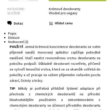
KATEGORIE:
Krémové deodoranty
SLOŽENÍ:
Vhodné pro vegany
Hlídat cenu
Dotaz
Popis
Diskuze
Hodnocení (2)
POUŽITÍ
: Jemná krémová konzistence deodorantu se velmi
příjemně nanáší. Inovovaný aplikátor zajišťuje pohodlné
nanášení. Stačí nanést rovnoměrnou vrstvu deodorantu na
pokožku podpaží. Důkladně deodorant rozetřete, přičemž
se vytvoří tenoučká vrstva, která se za okamžik vstřebá do
pokožky a už pracuje na vašem příjemném voňavém pocitu
zdraví, čistoty a krásy.
TIP
: Někdy je potřebná přibližně týdenní adaptace při
přechodu z chemických deodorantů na přírodní.
Dlouhodobějším používáním a nekombinováním s
chemickými deodoranty se účinnost přírodního deodorantu