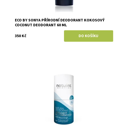
ECO BY SONYA PŘÍRODNÍ DEODORANT KOKOSOVÝ
COCONUT DEODORANT 60 ML
350 Kč
Dostupnost:
Momentálně vyprodáno
Značka:
Natuint (dříve Dulcia)