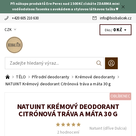
Při nákupu produktů Ere Perez nad 1 500 Kč získáte ZDARMA mini
voděodolnou řasenku s avokádem a stylovou látkovou tašku ♥
+420 605 210 630
info
@
biobalicek.cz
0 Kč
CZK
0 ks /
TĚLO
Přírodní deodoranty
Krémové deodoranty
NATUINT Krémový deodorant Citrónová tráva a máta 30 g
OBLÍBENEC
NATUINT KRÉMOVÝ DEODORANT
CITRÓNOVÁ TRÁVA A MÁTA 30 G
Natuint (dříve Dulcia)
2 hodnocení