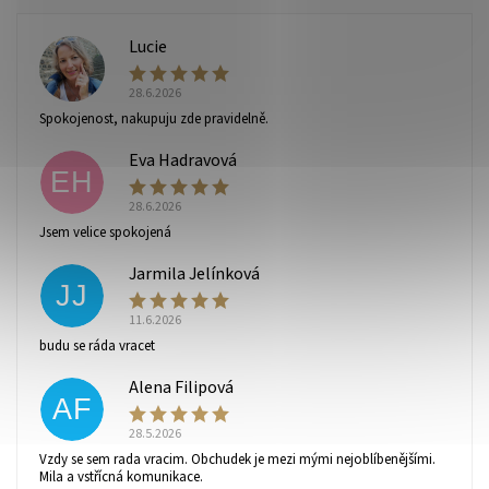
Lucie
L
28.6.2026
Spokojenost, nakupuju zde pravidelně.
Eva Hadravová
EH
28.6.2026
Jsem velice spokojená
Jarmila Jelínková
JJ
11.6.2026
budu se ráda vracet
Alena Filipová
AF
28.5.2026
Vzdy se sem rada vracim. Obchudek je mezi mými nejoblíbenějšími.
Mila a vstřícná komunikace.