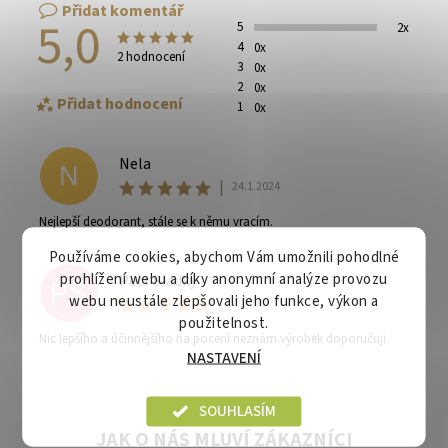
Přidat komentář
5,0
5
2x
4
0x
2 hodnocení
3
0x
2
0x
Přidat hodnocení
1
0x
Nela
N
|
24.1.2024
Nejlepší deodorant, stále se k němu vracím.
Používáme cookies, abychom Vám umožnili pohodlné
prohlížení webu a díky anonymní analýze provozu
Petr Sladký
PS
webu neustále zlepšovali jeho funkce, výkon a
|
4.5.2022
použitelnost.
Nic lepšího a účinnějšího na pocení neznám.výrobek doporučuji
NASTAVENÍ
Vaše osobní údaje budou zpracovány dle
podmínek
ochrany osobních údajů
.
SOUHLASÍM