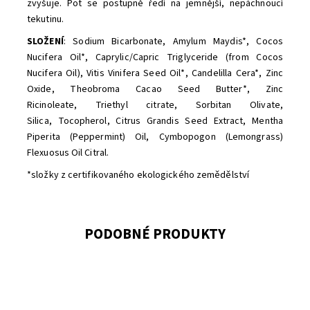
zvyšuje. Pot se postupně ředí na jemnější, nepáchnoucí
tekutinu.
SLOŽENÍ
: Sodium Bicarbonate, Amylum Maydis*, Cocos
Nucifera Oil*, Caprylic/Capric Triglyceride (from Cocos
Nucifera Oil), Vitis Vinifera Seed Oil*, Candelilla Cera*, Zinc
Oxide, Theobroma Cacao Seed Butter*, Zinc
Ricinoleate, Triethyl citrate, Sorbitan Olivate,
Silica, Tocopherol, Citrus Grandis Seed Extract, Mentha
Piperita (Peppermint) Oil, Cymbopogon (Lemongrass)
Flexuosus Oil Citral.
*složky z certifikovaného ekologického zemědělství
PODOBNÉ PRODUKTY
Dostupnost:
Skladem
Značka:
Kvitok