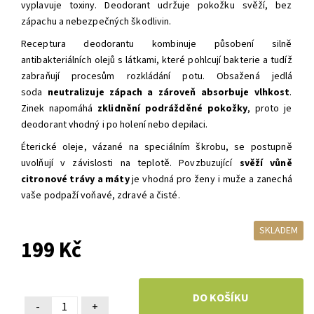
vyplavuje toxiny. Deodorant udržuje pokožku svěží, bez
zápachu a nebezpečných škodlivin.
Receptura deodorantu kombinuje působení silně
antibakteriálních olejů s látkami, které pohlcují bakterie a tudíž
zabraňují procesům rozkládání potu. Obsažená jedlá
soda
neutralizuje zápach a zároveň absorbuje vlhkost
.
Zinek napomáhá
zklidnění podrážděné pokožky
, proto je
deodorant vhodný i po holení nebo depilaci.
Éterické oleje, vázané na speciálním škrobu, se postupně
uvolňují v závislosti na teplotě. Povzbuzující
svěží vůně
citronové trávy a máty
je vhodná pro ženy i muže a zanechá
vaše podpaží voňavé, zdravé a čisté.
SKLADEM
199 Kč
-
+