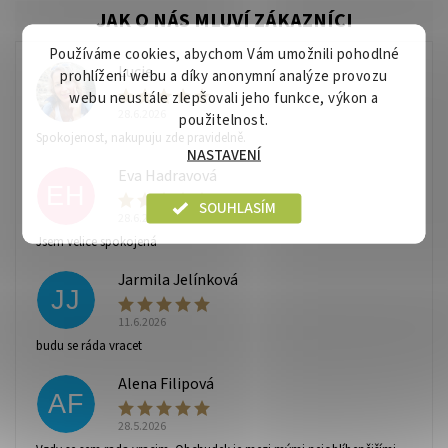
Používáme cookies, abychom Vám umožnili pohodlné
Lucie
prohlížení webu a díky anonymní analýze provozu
L
webu neustále zlepšovali jeho funkce, výkon a
28.6.2026
použitelnost.
Spokojenost, nakupuju zde pravidelně.
NASTAVENÍ
Eva Hadravová
EH
SOUHLASÍM
28.6.2026
Vaše osobní údaje budou zpracovány dle
podmínek
Jsem velice spokojená
ochrany osobních údajů
.
Jarmila Jelínková
JJ
11.6.2026
budu se ráda vracet
Alena Filipová
AF
28.5.2026