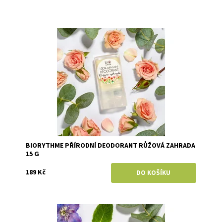
Dostupnost:
Skladem
Značka:
Biorythme
BIORYTHME PŘÍRODNÍ DEODORANT RŮŽOVÁ ZAHRADA
15 G
189 Kč
Dostupnost:
Skladem
Značka:
Biorythme