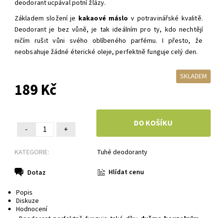
deodorant ucpával potní žlázy.
Základem složení je
kakaové máslo
v potravinářské kvalitě.
Deodorant je bez vůně, je tak ideálním pro ty, kdo nechtějí
ničím rušit vůni svého oblíbeného parfému. I přesto, že
neobsahuje žádné éterické oleje, perfektně funguje celý den.
SKLADEM
189 Kč
-
+
KATEGORIE:
Tuhé deodoranty
Hlídat cenu
Dotaz
Popis
Diskuze
Hodnocení