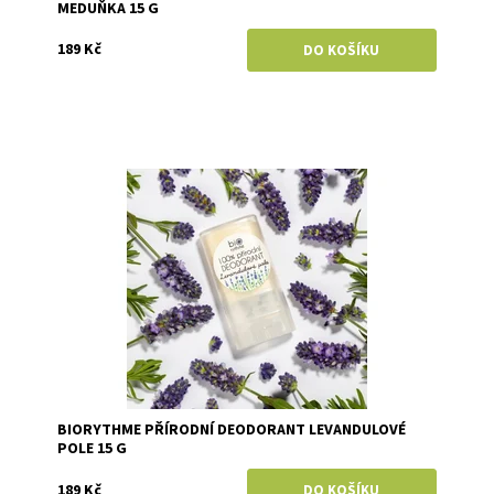
MEDUŇKA 15 G
189 Kč
Dostupnost:
Skladem
Značka:
Biorythme
BIORYTHME PŘÍRODNÍ DEODORANT LEVANDULOVÉ
POLE 15 G
189 Kč