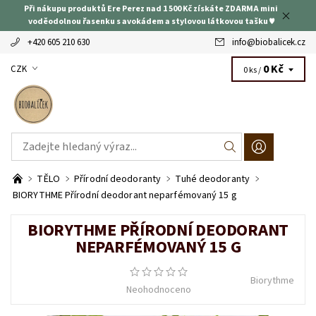
Při nákupu produktů Ere Perez nad 1 500 Kč získáte ZDARMA mini
voděodolnou řasenku s avokádem a stylovou látkovou tašku ♥
+420 605 210 630
info
@
biobalicek.cz
0 Kč
CZK
0 ks /
TĚLO
Přírodní deodoranty
Tuhé deodoranty
BIORYTHME Přírodní deodorant neparfémovaný 15 g
BIORYTHME PŘÍRODNÍ DEODORANT
NEPARFÉMOVANÝ 15 G
Biorythme
Neohodnoceno