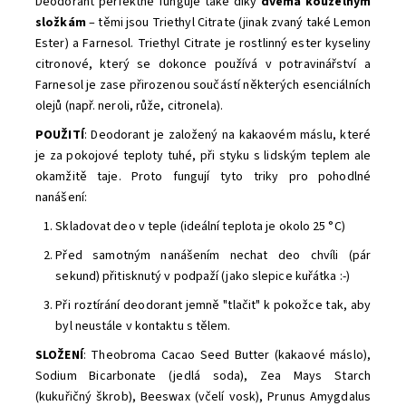
Deodorant perfektně funguje také díky
dvěma kouzelným
složkám
– těmi jsou Triethyl Citrate (jinak zvaný také Lemon
Ester) a Farnesol. Triethyl Citrate je rostlinný ester kyseliny
citronové, který se dokonce používá v potravinářství a
Farnesol je zase přirozenou součástí některých esenciálních
olejů (např. neroli, růže, citronela).
POUŽITÍ
: Deodorant je založený na kakaovém máslu, které
je za pokojové teploty tuhé, při styku s lidským teplem ale
okamžitě taje. Proto fungují tyto triky pro pohodlné
nanášení:
Skladovat deo v teple (ideální teplota je okolo 25 °C)
Před samotným nanášením nechat deo chvíli (pár
sekund) přitisknutý v podpaží (jako slepice kuřátka :-)
Při roztírání deodorant jemně "tlačit" k pokožce tak, aby
byl neustále v kontaktu s tělem.
SLOŽENÍ
: Theobroma Cacao Seed Butter (kakaové máslo),
Sodium Bicarbonate (jedlá soda), Zea Mays Starch
(kukuřičný škrob), Beeswax (včelí vosk), Prunus Amygdalus