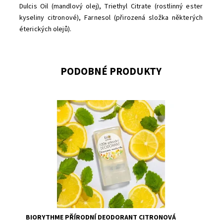
Dulcis Oil (mandlový olej), Triethyl Citrate (rostlinný ester
kyseliny citronové), Farnesol (přirozená složka některých
éterických olejů).
PODOBNÉ PRODUKTY
Dostupnost:
Skladem
Značka:
Biorythme
BIORYTHME PŘÍRODNÍ DEODORANT CITRONOVÁ