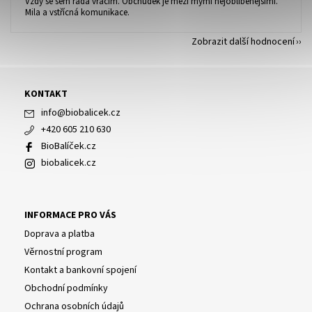
Vzdy se sem rada vracim. Obchudek je mezi mými nejoblíbenějšími.
Mila a vstřícná komunikace.
Zobrazit další hodnocení
KONTAKT
info
@
biobalicek.cz
+420 605 210 630
BioBalíček.cz
biobalicek.cz
INFORMACE PRO VÁS
Doprava a platba
Věrnostní program
Kontakt a bankovní spojení
Obchodní podmínky
Ochrana osobních údajů