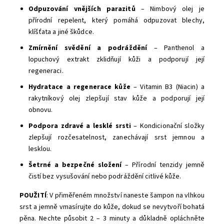
Odpuzování vnějších parazitů
– Nimbový olej je
přírodní repelent, který pomáhá odpuzovat blechy,
klíšťata a jiné škůdce.
Zmírnění svědění a podráždění
– Panthenol a
lopuchový extrakt zklidňují kůži a podporují její
regeneraci.
Hydratace a regenerace kůže
– Vitamin B3 (Niacin) a
rakytníkový olej zlepšují stav kůže a podporují její
obnovu.
Podpora zdravé a lesklé srsti
– Kondicionační složky
zlepšují rozčesatelnost, zanechávají srst jemnou a
lesklou.
Šetrné a bezpečné složení
– Přírodní tenzidy jemně
čistí bez vysušování nebo podráždění citlivé kůže.
POUŽITÍ
: V přiměřeném množství naneste šampon na vlhkou
srst a jemně vmasírujte do kůže, dokud se nevytvoří bohatá
pěna. Nechte působit 2 – 3 minuty a důkladně opláchněte