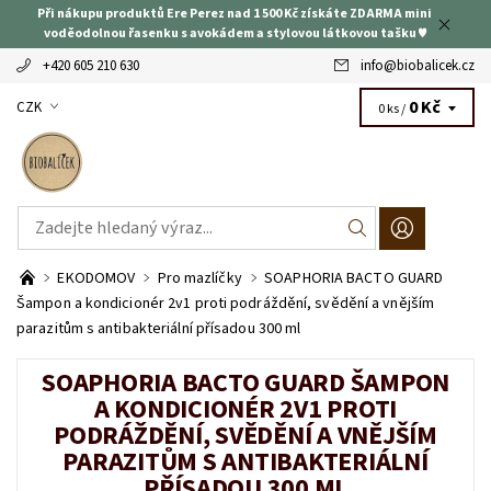
Při nákupu produktů Ere Perez nad 1 500 Kč získáte ZDARMA mini
voděodolnou řasenku s avokádem a stylovou látkovou tašku ♥
+420 605 210 630
info
@
biobalicek.cz
0 Kč
CZK
0 ks /
EKODOMOV
Pro mazlíčky
SOAPHORIA BACTO GUARD
Šampon a kondicionér 2v1 proti podráždění, svědění a vnějším
parazitům s antibakteriální přísadou 300 ml
SOAPHORIA BACTO GUARD ŠAMPON
A KONDICIONÉR 2V1 PROTI
PODRÁŽDĚNÍ, SVĚDĚNÍ A VNĚJŠÍM
PARAZITŮM S ANTIBAKTERIÁLNÍ
PŘÍSADOU 300 ML