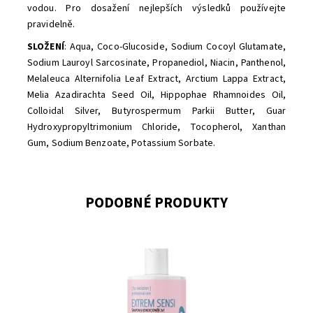
vodou. Pro dosažení nejlepších výsledků používejte
pravidelně.
SLOŽENÍ
: Aqua, Coco-Glucoside, Sodium Cocoyl Glutamate,
Sodium Lauroyl Sarcosinate, Propanediol, Niacin, Panthenol,
Melaleuca Alternifolia Leaf Extract, Arctium Lappa Extract,
Melia Azadirachta Seed Oil, Hippophae Rhamnoides Oil,
Colloidal Silver, Butyrospermum Parkii Butter, Guar
Hydroxypropyltrimonium Chloride, Tocopherol, Xanthan
Gum, Sodium Benzoate, Potassium Sorbate.
PODOBNÉ PRODUKTY
Dostupnost:
Skladem
Značka:
Soaphoria