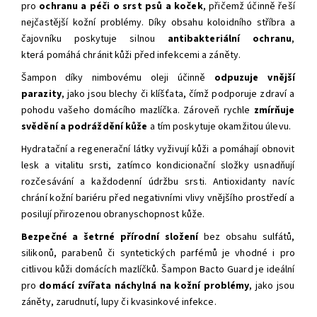
pro
ochranu a péči o srst psů a koček
, přičemž účinně řeší
nejčastější kožní problémy. Díky obsahu koloidního stříbra a
čajovníku poskytuje silnou
antibakteriální ochranu
,
která pomáhá chránit kůži před infekcemi a záněty.
Šampon díky nimbovému oleji účinně
odpuzuje vnější
parazity
, jako jsou blechy či klíšťata, čímž podporuje zdraví a
pohodu vašeho domácího mazlíčka. Zároveň rychle
zmírňuje
svědění a podráždění kůže
a tím poskytuje okamžitou úlevu.
Hydratační a regenerační látky vyživují kůži a pomáhají obnovit
lesk a vitalitu srsti, zatímco kondicionační složky usnadňují
rozčesávání a každodenní údržbu srsti. Antioxidanty navíc
chrání kožní bariéru před negativními vlivy vnějšího prostředí a
posilují přirozenou obranyschopnost kůže.
Bezpečné a šetrné přírodní složení
bez obsahu sulfátů,
silikonů, parabenů či syntetických parfémů je vhodné i pro
citlivou kůži domácích mazlíčků. Šampon Bacto Guard je ideální
pro
domácí zvířata náchylná na kožní problémy
, jako jsou
záněty, zarudnutí, lupy či kvasinkové infekce.