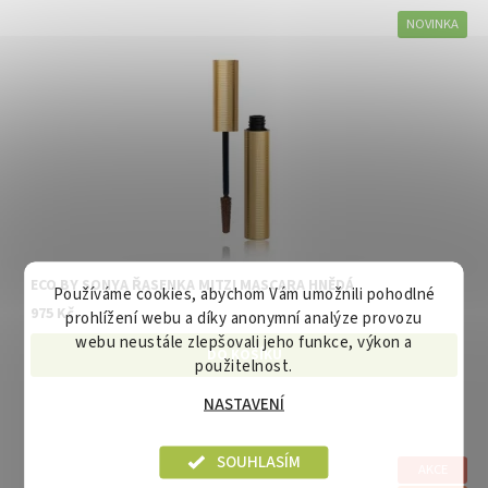
NOVINKA
ECO BY SONYA ŘASENKA MITZI MASCARA HNĚDÁ
Používáme cookies, abychom Vám umožnili pohodlné
975 Kč
prohlížení webu a díky anonymní analýze provozu
webu neustále zlepšovali jeho funkce, výkon a
použitelnost.
NASTAVENÍ
SOUHLASÍM
AKCE