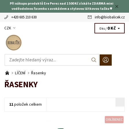
Při nákupu produktů Ere Perez nad 1 500 Kč získáte ZDARMA mini
voděodolnou řasenku s avokádem a stylovou látkovou tašku ♥
+420 605 210 630
info
@
biobalicek.cz
0 Kč
CZK
0 ks /
LÍČENÍ
Řasenky
ŘASENKY
11
položek celkem
OBLÍBENEC