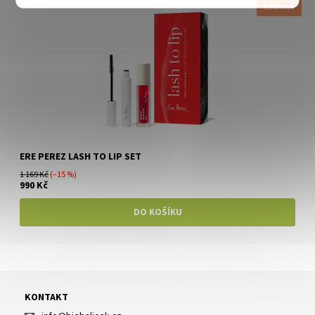
LIMITKA
ERE PEREZ LASH TO LIP SET
1 169 Kč
(–15 %)
990 Kč
KONTAKT