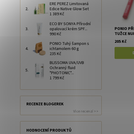
ERE PEREZ Limitovaná
Edice Native Glow Set
1 389 Kč
ECO BY SONYA Přírodní
PONIO PŘ
opalovací krém SPF...
TUŽCE NU
990 Kč
205 Kč
PONIO Tuhý šampon s
ichtamolem 60 g
235 Kč
BLISSOMA UVA/UVB
Ochranný fluid
"PHOTONIC"...
1 799 Kč
RECENZE BLOGEREK
Více recenzí >>
HODNOCENÍ PRODUKTŮ