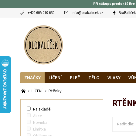
Při nákupu produktů Ere 
+420 605 210 630
info
@
biobalicek.cz
BioBalíček
ZNAČKY
LÍČENÍ
PLEŤ
TĚLO
VLASY
VŮ
OBLÍBENCI
MAGAZÍN
RECENZE BLOGEREK
DO
LÍČENÍ
Rtěnky
RTĚN
Na skladě
Akce
Novinka
Řadit dle:
Limitka
Oblíbenec