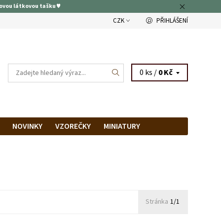
ovou látkovou tašku ♥
CZK
PŘIHLÁŠENÍ
0 ks /
0 Kč
NOVINKY
VZOREČKY
MINIATURY
RAM
PRODEJNA
Stránka
1/1