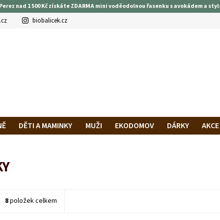
Perez nad 1 500 Kč získáte ZDARMA mini voděodolnou řasenku s avokádem a styl
.cz
biobalicek.cz
NĚ
DĚTI A MAMINKY
MUŽI
EKODOMOV
DÁRKY
AKCE
PRAVA A PLATBA
HODNOCENÍ OBCHODU
VĚRNOSTNÍ PROG
KY
8
položek celkem