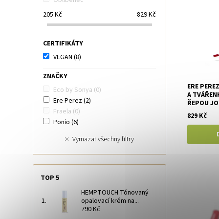
205
Kč
829
Kč
CERTIFIKÁTY
VEGAN
(8)
ZNAČKY
ERE PERE
Eco by Sonya
(0)
A TVÁŘEN
Ere Perez
(2)
ŘEPOU JO
Fraela
(0)
829 Kč
Ponio
(6)
Vymazat všechny filtry
TOP 5
HEMPTOUCH Tónovaný
opalovací krém na...
790 Kč