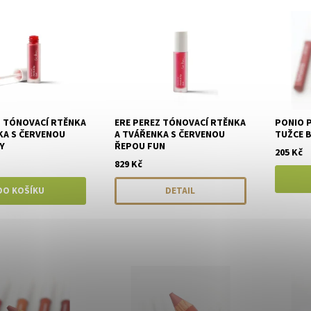
Z TÓNOVACÍ RTĚNKA
ERE PEREZ TÓNOVACÍ RTĚNKA
PONIO 
KA S ČERVENOU
A TVÁŘENKA S ČERVENOU
TUŽCE 
Y
ŘEPOU FUN
205 Kč
829 Kč
DETAIL