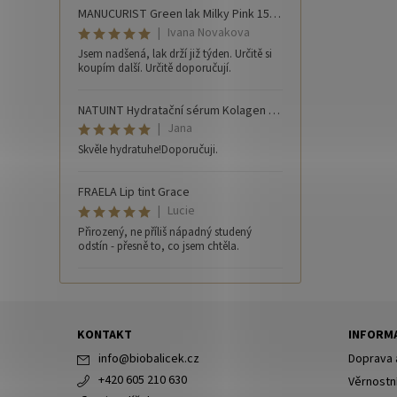
MANUCURIST Green lak Milky Pink 15 ml
|
Ivana Novakova
Jsem nadšená, lak drží již týden. Určitě si
koupím další. Určitě doporučují.
NATUINT Hydratační sérum Kolagen 30 ml
|
Jana
Skvěle hydratuhe!Doporučuji.
FRAELA Lip tint Grace
|
Lucie
Přirozený, ne příliš nápadný studený
odstín - přesně to, co jsem chtěla.
KONTAKT
INFORMA
info
@
biobalicek.cz
Doprava 
+420 605 210 630
Věrnostn