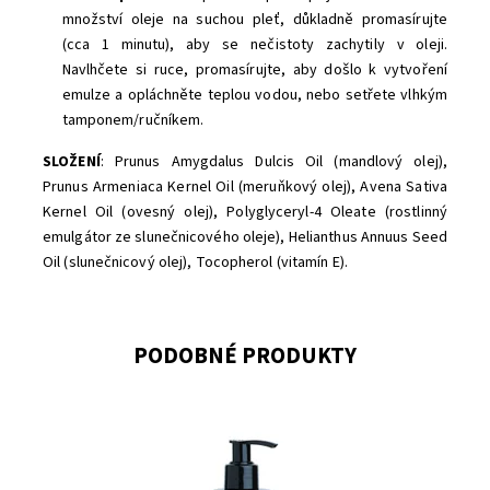
množství oleje na suchou pleť, důkladně promasírujte
(cca 1 minutu), aby se nečistoty zachytily v oleji.
Navlhčete si ruce, promasírujte, aby došlo k vytvoření
emulze a opláchněte teplou vodou, nebo setřete vlhkým
tamponem/ručníkem.
SLOŽENÍ
:
Prunus Amygdalus Dulcis Oil (mandlový olej),
Prunus Armeniaca Kernel Oil (meruňkový olej), Avena Sativa
Kernel Oil (ovesný olej), Polyglyceryl-4 Oleate (rostlinný
emulgátor ze slunečnicového oleje), Helianthus Annuus Seed
Oil (slunečnicový olej), Tocopherol (vitamín E).
PODOBNÉ PRODUKTY
Dostupnost:
Skladem
Značka:
Kvitok