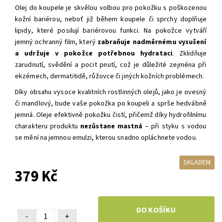
Olej do koupele je skvělou volbou pro pokožku s poškozenou
kožní bariérou, neboť již během koupele či sprchy doplňuje
lipidy, které posilují bariérovou funkci. Na pokožce vytváří
jemný ochranný film, který
zabraňuje nadměrnému vysušení
a udržuje v pokožce potřebnou hydrataci
. Zklidňuje
zarudnutí, svědění a pocit pnutí, což je důležité zejména při
ekzémech, dermatitidě, růžovce či jiných kožních problémech.
Díky obsahu vysoce kvalitních rostlinných olejů, jako je ovesný
či mandlový, bude vaše pokožka po koupeli a sprše hedvábně
jemná. Oleje efektivně pokožku čistí, přičemž díky hydrofilnímu
charakteru produktu
nezůstane mastná
– při styku s vodou
se mění na jemnou emulzi, kterou snadno opláchnete vodou.
SKLADEM
379 Kč
-
+