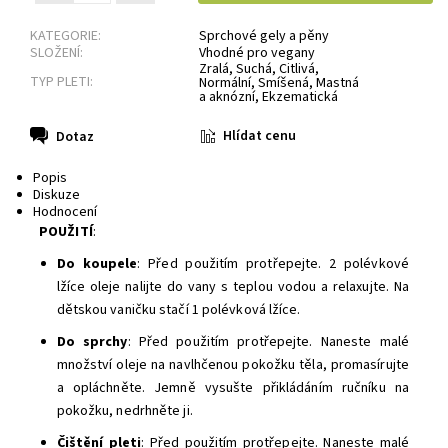
KATEGORIE:
Sprchové gely a pěny
SLOŽENÍ:
Vhodné pro vegany
Zralá
,
Suchá
,
Citlivá
,
TYP PLETI:
Normální
,
Smíšená
,
Mastná
a aknózní
,
Ekzematická
Hlídat cenu
Dotaz
Popis
Diskuze
Hodnocení
POUŽITÍ
:
Do koupele
: Před použitím protřepejte. 2 polévkové
lžíce oleje nalijte do vany s teplou vodou a relaxujte. Na
dětskou vaničku stačí 1 polévková lžíce.
Do sprchy
: Před použitím protřepejte. Naneste malé
množství oleje na navlhčenou pokožku těla, promasírujte
a opláchněte. Jemně vysušte přikládáním ručníku na
pokožku, nedrhněte ji.
Čištění pleti
: Před použitím protřepejte. Naneste malé