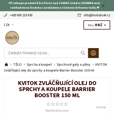
Při nákupu produktů Ere Perez nad 1 500 Kč získáte ZDARMA mini
voděodolnou řasenku s avokádem a stylovou látkovou tašku ♥
+420 605 210 630
info
@
biobalicek.cz
0 Kč
CZK
0 ks /
TĚLO
Sprcha a koupel
Sprchové gely a pěny
KVITOK
Zvláčňující olej do sprchy a koupele Barrier Booster 150 ml
KVITOK ZVLÁČŇUJÍCÍ OLEJ DO
SPRCHY A KOUPELE BARRIER
BOOSTER 150 ML
Kvitok
Neohodnoceno