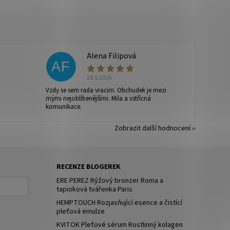
Alena Filipová
AF
28.5.2026
Vzdy se sem rada vracim. Obchudek je mezi
mými nejoblíbenějšími. Mila a vstřícná
komunikace.
Zobrazit další hodnocení
RECENZE BLOGEREK
ERE PEREZ Rýžový bronzer Roma a
tapioková tvářenka Paris
HEMPTOUCH Rozjasňující esence a čistící
pleťová emulze
KVITOK Pleťové sérum Rostlinný kolagen