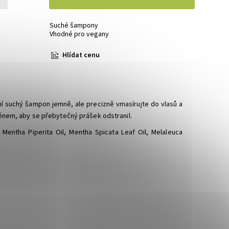
+
Suché šampony
Vhodné pro vegany
Hlídat cenu
ení suchý šampon jemně, ale precizně vmasírujte do vlasů a
nem, ​​aby se přebytečný prášek odstranil.
t, Mentha Piperita Oil, Mentha Spicata Leaf Oil, Melaleuca