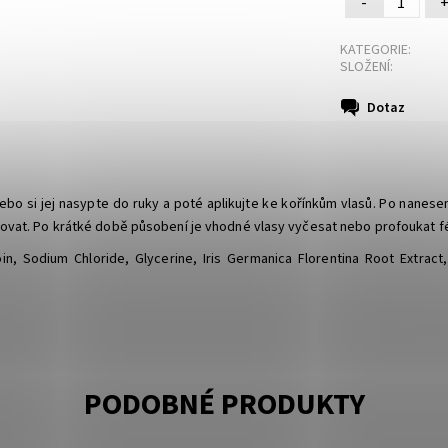
-
KATEGORIE:
SLOŽENÍ:
Dotaz
nebo si jej nasypte do ruky a poté aplikujte ke kořínkům vlasů. Po nanes
ovat. Po krátké době působení je vhodné vlasy vyčesat nebo profoukat fé
ntoin, Sodium Chloride, Glycerine, Iris Germanica Florentina Root Extrac
PODOBNÉ PRODUKTY