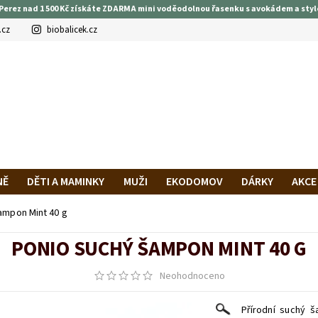
Perez nad 1 500 Kč získáte ZDARMA mini voděodolnou řasenku s avokádem a styl
.cz
biobalicek.cz
NĚ
DĚTI A MAMINKY
MUŽI
EKODOMOV
DÁRKY
AKCE
PRAVA A PLATBA
HODNOCENÍ OBCHODU
VĚRNOSTNÍ PROG
ampon Mint 40 g
PONIO SUCHÝ ŠAMPON MINT 40 G
Neohodnoceno
Přírodní suchý 