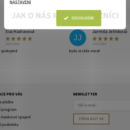
NASTAVENÍ
SOUHLASÍM
Eva Hadravová
Jarmila Jelínková
JJ
28.6.2026
11.6.2026
e spokojená
budu se ráda vracet
ny osobních údajů
.
CE PRO VÁS
NEWSLETTER
a platba
í program
a bankovní spojení
í podmínky