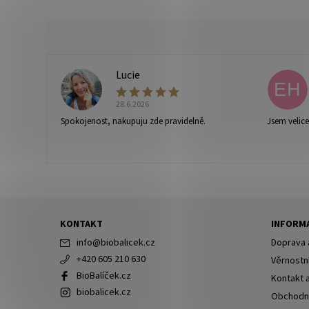
Lucie
L
EH
28.6.2026
Spokojenost, nakupuju zde pravidelně.
Jsem velic
Vaše osobní údaje budou zpracovány dle
podmínek ochra
KONTAKT
INFORMA
info
@
biobalicek.cz
Doprava 
+420 605 210 630
Věrnostn
BioBalíček.cz
Kontakt 
biobalicek.cz
Obchodn