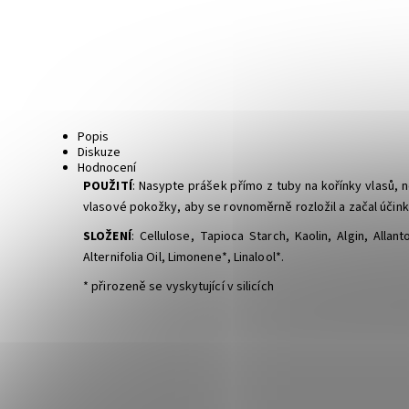
Popis
Diskuze
Hodnocení
POUŽITÍ
: Nasypte prášek přímo z tuby na kořínky vlasů, 
vlasové pokožky, aby se rovnoměrně rozložil a začal účink
SLOŽENÍ
: Cellulose, Tapioca Starch, Kaolin, Algin, Alla
Alternifolia Oil, Limonene*, Linalool*.
* přirozeně se vyskytující v silicích