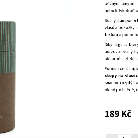
běžnými umytími. 
nebo kdykoli běh
Suchý šampon
e
vlasů a pokožky h
texturu a podporu
Díky alginu, kt
udržovat vlasy h
absorpční efekt s
Formulace šampo
stopy na vlase
snadno rozptýlí 
blond po hnědé, i
189 Kč