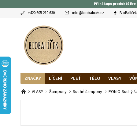
Při nákupu produktů Ere 
+420 605 210 630
info
@
biobalicek.cz
BioBalíček
ZNAČKY
LÍČENÍ
PLEŤ
TĚLO
VLASY
VŮ
OBLÍBENCI
MAGAZÍN
RECENZE BLOGEREK
DO
VLASY
Šampony
Suché šampony
PONIO Suchý š