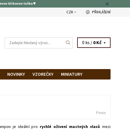
ovou látkovou tašku ♥
CZK
PŘIHLÁŠENÍ
0 ks /
0 Kč
NOVINKY
VZOREČKY
MINIATURY
RAM
PRODEJNA
Ponio
šampon je ideální pro
rychlé oživení mastných vlasů
mezi