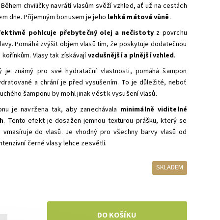
Během chviličky navrátí vlasům svěží vzhled, ať už na cestách
em dne. Příjemným bonusem je jeho
lehká mátová vůně
.
fektivně pohlcuje přebytečný olej a nečistoty
z povrchu
lavy. Pomáhá zvýšit objem vlasů tím, že poskytuje dodatečnou
 kořínkům. Vlasy tak získávají
vzdušnější a plnější vzhled
.
erý je známý pro své hydratační vlastnosti, pomáhá šampon
ydratované a chrání je před vysušením. To je důležité, neboť
uchého šamponu by mohl jinak vést k vysušení vlasů.
nu je navržena tak, aby zanechávala
minimálně viditelné
ch
. Tento efekt je dosažen jemnou texturou prášku, který se
a vmasíruje do vlasů. Je vhodný pro všechny barvy vlasů od
ntenzivní černé vlasy lehce zesvětlí.
SKLADEM