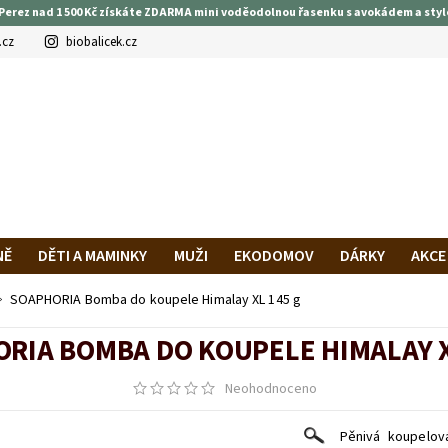
Perez nad 1 500 Kč získáte ZDARMA mini voděodolnou řasenku s avokádem a styl
.cz
biobalicek.cz
NĚ
DĚTI A MAMINKY
MUŽI
EKODOMOV
DÁRKY
AKCE
PRAVA A PLATBA
HODNOCENÍ OBCHODU
VĚRNOSTNÍ PROG
SOAPHORIA Bomba do koupele Himalay XL 145 g
RIA BOMBA DO KOUPELE HIMALAY X
Neohodnoceno
Pěnivá koupelo