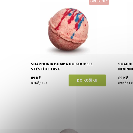
OBLÍBENEC
Dostupnost:
Skladem
Dostupn
Značka:
Soaphoria
Značka:
SOAPHORIA BOMBA DO KOUPELE
SOAPHO
ŠTĚSTÍ XL 145 G
NEVINN
89 Kč
89 Kč
89 Kč / 1 ks
89 Kč / 1 k
Dostupnost:
Skladem
Dostupn
Značka:
Soaphoria
Značka: