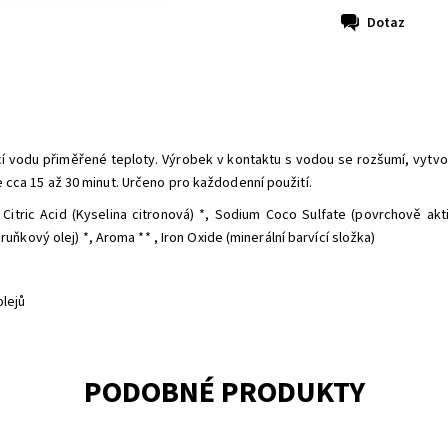
Dotaz
cí vodu přiměřené teploty. Výrobek v kontaktu s vodou se rozšumí, vytvoř
 cca 15 až 30 minut. Určeno pro každodenní použití.
Citric Acid (Kyselina citronová) *, Sodium Coco Sulfate (povrchově aktiv
ruňkový olej) *, Aroma ** , Iron Oxide (minerální barvící složka)
olejů
PODOBNÉ PRODUKTY