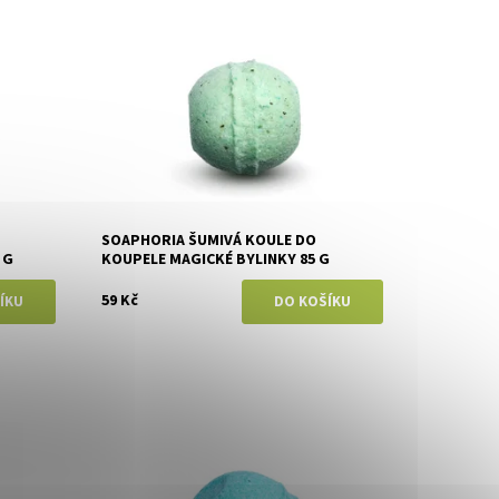
Dostupnost:
Skladem
Značka:
Soaphoria
SOAPHORIA ŠUMIVÁ KOULE DO
 G
KOUPELE MAGICKÉ BYLINKY 85 G
59 Kč
Dostupnost:
Skladem
Značka:
Soaphoria