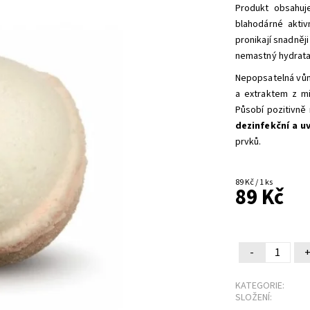
Produkt obsahuje
blahodárné aktiv
pronikají snadněj
nemastný hydrata
Nepopsatelná vůně
a extraktem z mi
Působí pozitivně 
dezinfekční a uv
prvků.
89 Kč / 1 ks
89 Kč
-
KATEGORIE:
SLOŽENÍ: