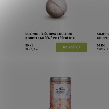
SOAPHORIA ŠUMIVÁ KOULE DO
SOAPHO
KOUPELE MLÉČNÉ POTĚŠENÍ 85 G
KOUPEL
59 Kč
59 Kč
59 Kč / 1 ks
59 Kč / 1 k
Dostupnost:
Skladem
Dostupn
Značka:
Soaphoria
Značka: