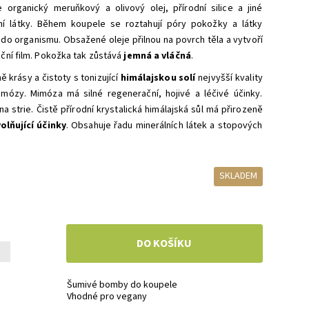
 organický meruňkový a olivový olej, přírodní silice a jiné
ní látky. Během koupele se roztahují póry pokožky a látky
i do organismu. Obsažené oleje přilnou na povrch těla a vytvoří
ční film. Pokožka tak zůstává
jemná a vláčná
.
 krásy a čistoty s tonizující
himálajskou solí
nejvyšší kvality
mózy. Mimóza má silné regenerační, hojivé a léčivé účinky.
na strie. Čistě přírodní krystalická himálajská sůl má přirozeně
olňující účinky
. Obsahuje řadu minerálních látek a stopových
SKLADEM
+
Šumivé bomby do koupele
Vhodné pro vegany