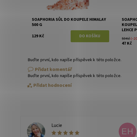
SOAPHORIA SŮL DO KOUPELE HIMALAY
SOAPHO
500 G
KOUPEL
LEHCE 
129 Kč
59 Kč
(–2
47 Kč
Buďte první, kdo napíše příspěvek k této položce.
Přidat komentář
Buďte první, kdo napíše příspěvek k této položce.
Přidat hodnocení
Lucie
L
EH