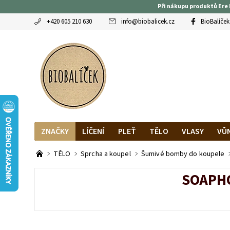
Při nákupu produktů Ere 
+420 605 210 630
info
@
biobalicek.cz
BioBalíček
ZNAČKY
LÍČENÍ
PLEŤ
TĚLO
VLASY
VŮ
OBLÍBENCI
MAGAZÍN
RECENZE BLOGEREK
DO
TĚLO
Sprcha a koupel
Šumivé bomby do koupele
SOAPHO