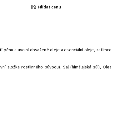
Hlídat cenu
í pěnu a uvolní obsažené oleje a esenciální oleje, zatímco
ní složka rostlinného původu), Sal (himálajská sůl), Olea