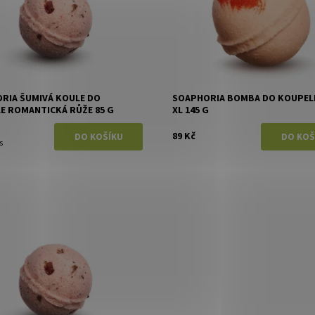
RIA ŠUMIVÁ KOULE DO
SOAPHORIA BOMBA DO KOUPEL
E ROMANTICKÁ RŮŽE 85 G
XL 145 G
89 Kč
s
ost:
Momentálně vyprodáno
Soaphoria