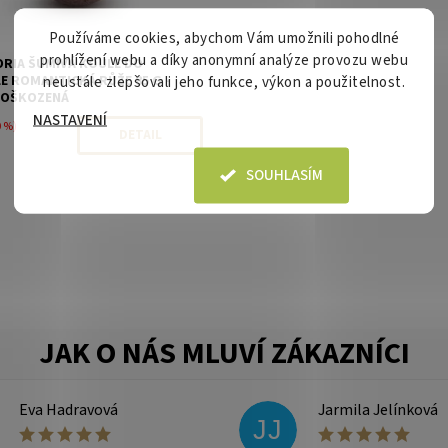
Používáme cookies, abychom Vám umožnili pohodlné
prohlížení webu a díky anonymní analýze provozu webu
RIA ŠUMIVÁ KOULE DO
E ROMANTICKÁ RŮŽE 85 G -
neustále zlepšovali jeho funkce, výkon a použitelnost.
POŠKOZENÁ
NASTAVENÍ
0 %)
DETAIL
SOUHLASÍM
Eva Hadravová
Jarmila Jelínková
JJ