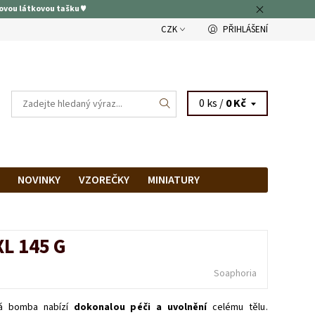
ovou látkovou tašku ♥
CZK
PŘIHLÁŠENÍ
0 ks /
0 Kč
NOVINKY
VZOREČKY
MINIATURY
RAM
PRODEJNA
L 145 G
Soaphoria
vá bomba nabízí
dokonalou péči a uvolnění
celému tělu.