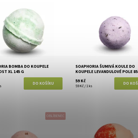
ost:
Skladem
Dostupnost:
Skladem
Soaphoria
Značka:
Soaphoria
RIA BOMBA DO KOUPELE
SOAPHORIA ŠUMIVÁ KOULE DO
OST XL 145 G
KOUPELE LEVANDULOVÉ POLE 85
59 Kč
s
59 Kč / 1 ks
OBLÍBENEC
ost:
Skladem
Dostupnost:
Skladem
Soaphoria
Značka:
Soaphoria