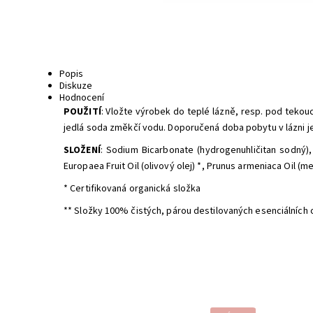
Popis
Diskuze
Hodnocení
POUŽITÍ
: Vložte výrobek do teplé lázně, resp. pod tekou
jedlá soda změkčí vodu. Doporučená doba pobytu v lázni je
SLOŽENÍ
: Sodium Bicarbonate (hydrogenuhličitan sodný), 
Europaea Fruit Oil (olivový olej) *, Prunus armeniaca Oil (me
* Certifikovaná organická složka
** Složky 100% čistých, párou destilovaných esenciálních 