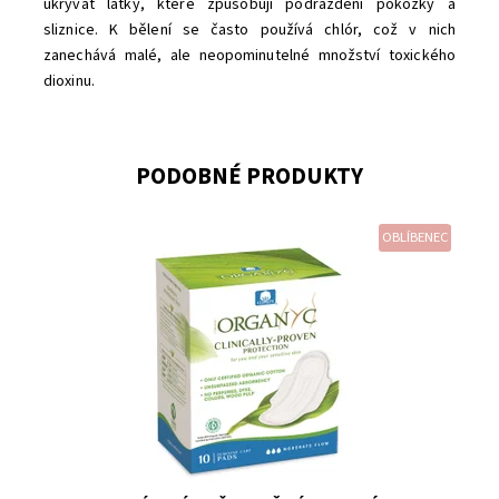
ukrývat látky, které způsobují podráždění pokožky a
sliznice. K bělení se často používá chlór, což v nich
zanechává malé, ale neopominutelné množství toxického
dioxinu.
PODOBNÉ PRODUKTY
OBLÍBENEC
Dostupnost:
Skladem
Značka:
Organyc