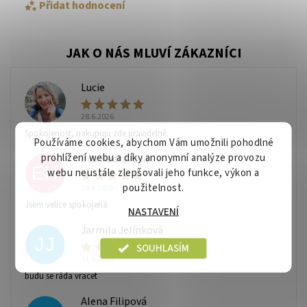
Přidat hodnocení
Lucie
L
28.6.2026
Spokojenost, nakupuju zde pravidelně.
Používáme cookies, abychom Vám umožnili pohodlné
prohlížení webu a díky anonymní analýze provozu
Eva Hadravová
EH
webu neustále zlepšovali jeho funkce, výkon a
použitelnost.
28.6.2026
Vaše osobní údaje budou zpracovány dle
podmínek
Jsem velice spokojená
ochrany osobních údajů
.
NASTAVENÍ
Jarmila Jelínková
JJ
SOUHLASÍM
11.6.2026
budu se ráda vracet
Alena Filipová