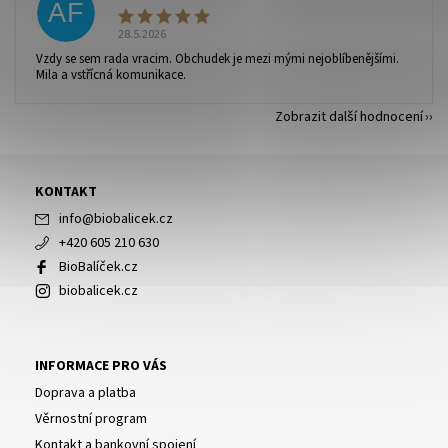
AF
28.5.2026
Vzdy se sem rada vracim. Obchudek je mezi mými nejoblíbenějšími.
Mila a vstřícná komunikace.
Zobrazit další hodnocení
KONTAKT
info
@
biobalicek.cz
+420 605 210 630
BioBalíček.cz
biobalicek.cz
INFORMACE PRO VÁS
Doprava a platba
Věrnostní program
Kontakt a bankovní spojení