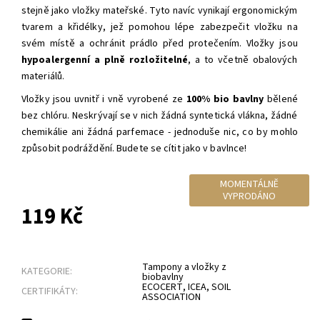
stejně jako vložky mateřské. Tyto navíc vynikají ergonomickým
tvarem a křidélky, jež pomohou lépe zabezpečit vložku na
svém místě a ochránit prádlo před protečením. Vložky jsou
hypoalergenní a plně rozložitelné
, a to včetně obalových
materiálů.
Vložky jsou uvnitř i vně vyrobené ze
100% bio bavlny
bělené
bez chlóru. Neskrývají se v nich žádná syntetická vlákna, žádné
chemikálie ani žádná parfemace - jednoduše nic, co by mohlo
způsobit podráždění. Budete se cítit jako v bavlnce!
MOMENTÁLNĚ
VYPRODÁNO
119 Kč
Tampony a vložky z
KATEGORIE:
biobavlny
ECOCERT
,
ICEA
,
SOIL
CERTIFIKÁTY:
ASSOCIATION