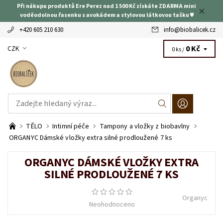
Při nákupu produktů Ere Perez nad 1 500 Kč získáte ZDARMA mini
voděodolnou řasenku s avokádem a stylovou látkovou tašku ♥
+420 605 210 630
info
@
biobalicek.cz
0 Kč
CZK
0 ks /
TĚLO
Intimní péče
Tampony a vložky z biobavlny
ORGANYC Dámské vložky extra silné prodloužené 7 ks
ORGANYC DÁMSKÉ VLOŽKY EXTRA
SILNÉ PRODLOUŽENÉ 7 KS
Organyc
Neohodnoceno