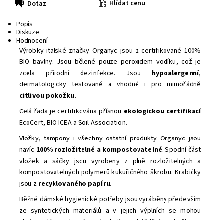
Hlídat cenu
Dotaz
Popis
Diskuze
Hodnocení
Výrobky italské značky Organyc jsou z certifikované 100%
BIO bavlny. Jsou bělené pouze peroxidem vodíku, což je
zcela přírodní dezinfekce. Jsou
hypoalergenní
,
dermatologicky testované a vhodné i pro mimořádně
citlivou pokožku
.
Celá řada je certifikována přísnou
ekologickou certifikací
EcoCert, BIO ICEA a Soil Association.
Vložky, tampony i všechny ostatní produkty Organyc jsou
navíc
100% rozložitelné a kompostovatelné
. Spodní část
vložek a sáčky jsou vyrobeny z plně rozložitelných a
kompostovatelných polymerů kukuřičného škrobu. Krabičky
jsou z
recyklovaného papíru
.
Běžné dámské hygienické potřeby jsou vyráběny především
ze syntetických materiálů a v jejich výplních se mohou