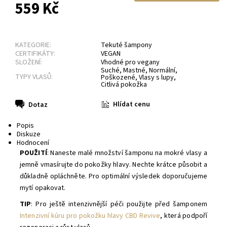
559 Kč
KATEGORIE:
Tekuté šampony
CERTIFIKÁTY:
VEGAN
SLOŽENÍ:
Vhodné pro vegany
Suché
,
Mastné
,
Normální
,
TYPY VLASŮ:
Poškozené
,
Vlasy s lupy
,
Citlivá pokožka
Hlídat cenu
Dotaz
Popis
Diskuze
Hodnocení
POUŽITÍ
: Naneste malé množství šamponu na mokré vlasy a
jemně vmasírujte do pokožky hlavy. Nechte krátce působit a
důkladně opláchněte. Pro optimální výsledek doporučujeme
mytí opakovat.
TIP
:
Pro ještě intenzivnější péči použijte před šamponem
Intenzivní kúru pro pokožku hlavy CBD Revive
, která podpoří