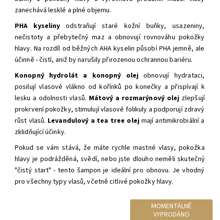
zanechává lesklé a plné objemu.
PHA kyseliny
odstraňují
staré kožní buňky, usazeniny,
nečistoty a přebytečný maz
a obnovují rovnováhu pokožky
hlavy. Na rozdíl od běžných AHA kyselin působí PHA jemně, ale
účinně - čistí, aniž by narušily přirozenou ochrannou bariéru.
Konopný hydrolát a konopný olej
obnovují hydrataci,
posilují vlasové vlákno od kořínků po konečky a přispívají k
lesku a odolnosti vlasů.
M
átový a rozmarýnový olej
zlepšují
prokrvení pokožky,
stimulují vlasové folikuly a podporují zdravý
růst vlasů.
Levandulový a tea tree olej
mají antimikrobiální a
zklidňující účinky.
Pokud se vám stává, že máte rychle mastné vlasy, pokožka
hlavy je podrážděná, svědí, nebo jste dlouho neměli skutečný
"čistý start" - tento šampon je ideální pro obnovu.
Je vhodný
pro všechny typy vlasů, včetně citlivé pokožky hlavy.
MOMENTÁLNĚ
VYPRODÁNO