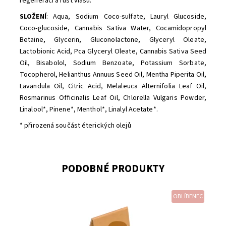
regeneraci a růst vlasů.
SLOŽENÍ
: Aqua, Sodium Coco-sulfate, Lauryl Glucoside,
Coco-glucoside, Cannabis Sativa Water, Cocamidopropyl
Betaine, Glycerin, Gluconolactone, Glyceryl Oleate,
Lactobionic Acid, Pca Glyceryl Oleate, Cannabis Sativa Seed
Oil, Bisabolol, Sodium Benzoate, Potassium Sorbate,
Tocopherol, Helianthus Annuus Seed Oil, Mentha Piperita Oil,
Lavandula Oil, Citric Acid, Melaleuca Alternifolia Leaf Oil,
Rosmarinus Officinalis Leaf Oil, Chlorella Vulgaris Powder,
Linalool*, Pinene*, Menthol*, Linalyl Acetate*.
* přirozená součást éterických olejů
PODOBNÉ PRODUKTY
OBLÍBENEC
Dostupnost:
Skladem
Značka:
Ponio