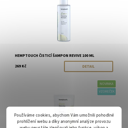
HEMPTOUCH ČISTICÍ ŠAMPON REVIVE 100 ML
269 Kč
DETAIL
NOVINKA
Dostupnost:
Skladem
Značka:
Hemptouch
VZOREČEK
Používáme cookies, abychom Vám umožnili pohodlné
prohlížení webu a díky anonymní analýze provozu
webu neustále zlepšovali jeho funkce, výkon a