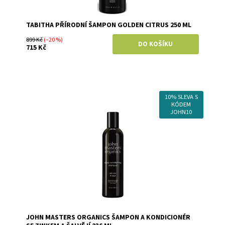
TABITHA PŘÍRODNÍ ŠAMPON GOLDEN CITRUS 250 ML
899 Kč
(–20 %)
715 Kč
10% SLEVA S
Dostupnost:
Skladem
KÓDEM
Značka:
John Masters Organics
JOHN10
JOHN MASTERS ORGANICS ŠAMPON A KONDICIONÉR