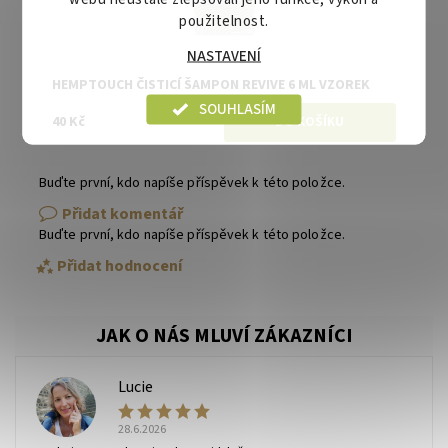
použitelnost.
NASTAVENÍ
HEMPTOUCH ČISTICÍ ŠAMPON REVIVE 6 ML VZOREK
SOUHLASÍM
40 Kč
Buďte první, kdo napíše příspěvek k této položce.
Přidat komentář
Buďte první, kdo napíše příspěvek k této položce.
Přidat hodnocení
Lucie
L
28.6.2026