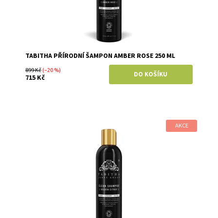
TABITHA PŘÍRODNÍ ŠAMPON AMBER ROSE 250 ML
899 Kč
(–20 %)
715 Kč
AKCE
Dostupnost:
Skladem
Značka:
Tabitha James Kraan