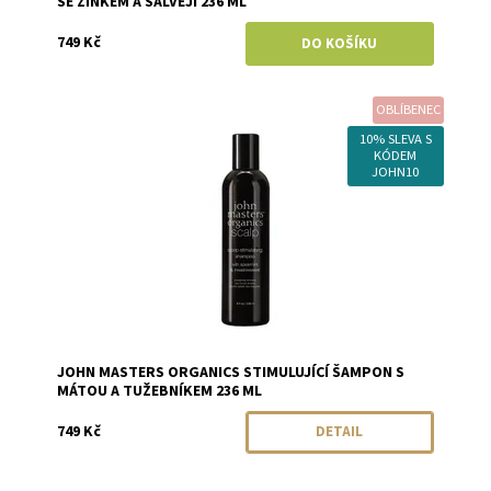
SE ZINKEM A ŠALVĚJÍ 236 ML
749 Kč
OBLÍBENEC
Dostupnost:
Momentálně vyprodáno
Značka:
John Masters Organics
10% SLEVA S
KÓDEM
JOHN10
JOHN MASTERS ORGANICS STIMULUJÍCÍ ŠAMPON S
MÁTOU A TUŽEBNÍKEM 236 ML
749 Kč
DETAIL