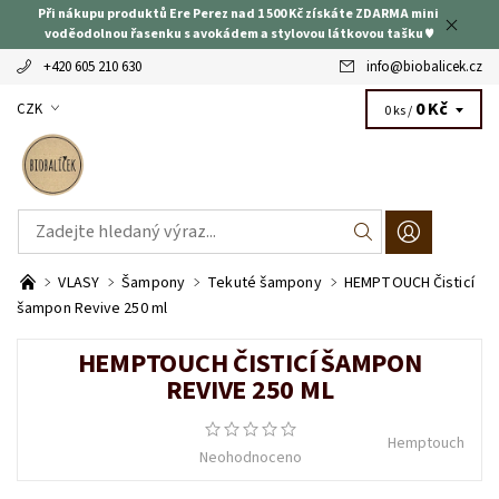
Při nákupu produktů Ere Perez nad 1 500 Kč získáte ZDARMA mini
voděodolnou řasenku s avokádem a stylovou látkovou tašku ♥
+420 605 210 630
info
@
biobalicek.cz
0 Kč
CZK
0 ks /
VLASY
Šampony
Tekuté šampony
HEMPTOUCH Čisticí
šampon Revive 250 ml
HEMPTOUCH ČISTICÍ ŠAMPON
REVIVE 250 ML
Hemptouch
Neohodnoceno