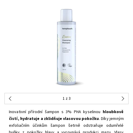
1
z 3
Inovativní přírodní šampon s 3% PHA kyselinou
hloubkově
čistí, hydratuje a zklidňuje vlasovou pokožku
. Díky jemným
exfoliačním účinkům šampon šetrně odstraňuje odumřelé
buňky z pokožky hlavy a vyrovnává produkci mazu. Vlasy