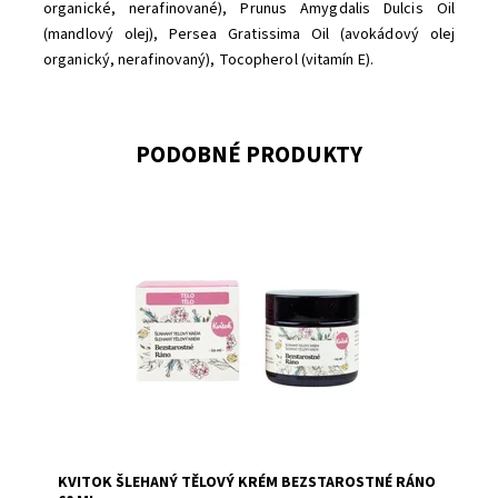
organické, nerafinované), Prunus Amygdalis Dulcis Oil
(mandlový olej), Persea Gratissima Oil (avokádový olej
organický, nerafinovaný), Tocopherol (vitamín E).
PODOBNÉ PRODUKTY
Dostupnost:
Skladem
Značka:
Kvitok
KVITOK ŠLEHANÝ TĚLOVÝ KRÉM BEZSTAROSTNÉ RÁNO