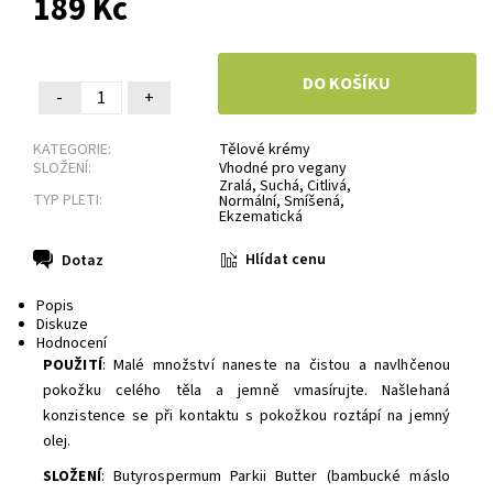
189 Kč
-
+
KATEGORIE:
Tělové krémy
SLOŽENÍ:
Vhodné pro vegany
Zralá, Suchá, Citlivá,
TYP PLETI:
Normální, Smíšená,
Ekzematická
Hlídat cenu
Dotaz
Popis
Diskuze
Hodnocení
POUŽITÍ
:
Malé množství naneste na čistou a navlhčenou
pokožku celého těla a jemně vmasírujte.
Našlehaná
konzistence se při kontaktu s pokožkou roztápí na jemný
olej.
SLOŽENÍ
: Butyrospermum Parkii Butter (bambucké máslo