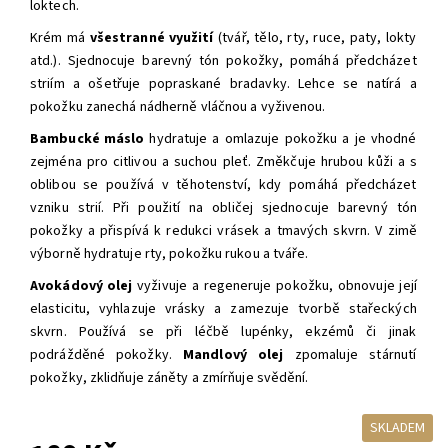
loktech.
Krém má
všestranné využití
(tvář, tělo, rty, ruce, paty, lokty
atd.). Sjednocuje barevný tón pokožky, pomáhá předcházet
striím a ošetřuje popraskané bradavky. Lehce se natírá a
pokožku zanechá nádherně vláčnou a vyživenou.
Bambucké máslo
hydratuje a omlazuje pokožku a je vhodné
zejména pro citlivou a suchou pleť. Změkčuje hrubou kůži a s
oblibou se používá v těhotenství, kdy pomáhá předcházet
vzniku strií. Při použití na obličej sjednocuje barevný tón
pokožky a přispívá k redukci vrásek a tmavých skvrn. V zimě
výborně hydratuje rty, pokožku rukou a tváře.
Avokádový olej
vyživuje a regeneruje pokožku, obnovuje její
elasticitu, vyhlazuje vrásky a zamezuje tvorbě stařeckých
skvrn. Používá se při léčbě lupénky, ekzémů či jinak
podrážděné pokožky.
Mandlový olej
zpomaluje stárnutí
pokožky, zklidňuje záněty a zmírňuje svědění.
SKLADEM