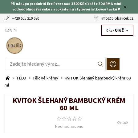
Při nákupu produktů Ere Perez nad 1 500 Kč získáte ZDARMA mini
voděodolnou řasenku s avokádem a stylovou látkovou tašku ♥
+420 605 210 630
info
@
biobalicek.cz
0 Kč
CZK
0 ks /
TĚLO
Tělové krémy
KVITOK Šlehaný bambucký krém 60
ml
KVITOK ŠLEHANÝ BAMBUCKÝ KRÉM
60 ML
Kvitok
Neohodnoceno