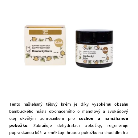
Tento našlehaný tělový krém je díky
vysokému obsahu
bambuckého másla
obohaceného o
mandlový a avokádový
olej
skvělým pomocníkem
pro
suchou a namáhanou
pokožku
. Z
abraňuje dehydrataci pokožky, regeneruje
popraskanou kůži a změkčuje hrubou pokožku na chodidlech a