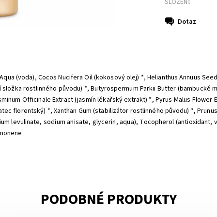
SLOŽENÍ:
Dotaz
Aqua (voda), Cocos Nucifera Oil (kokosový olej) *, Helianthus Annuus Seed 
 složka rostlinného původu) *, Butyrospermum Parkii Butter (bambucké más
sminum Officinale Extract (jasmín lékařský extrakt) *, Pyrus Malus Flower Extr
kosatec florentský) *, Xanthan Gum (stabilizátor rostlinného původu) *, Prun
m levulinate, sodium anisate, glycerin, aqua), Tocopherol (antioxidant, vi
Limonene
PODOBNÉ PRODUKTY