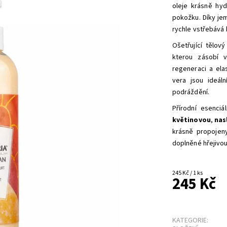
oleje krásně hyd
pokožku. Díky jem
rychle vstřebává 
Ošetřující tělov
kterou zásobí v
regeneraci a ela
vera jsou ideál
podráždění.
Přírodní esenciá
květinovou
,
nas
krásně propojen
doplněné hřejivou
245 Kč / 1 ks
245 Kč
KATEGORIE: