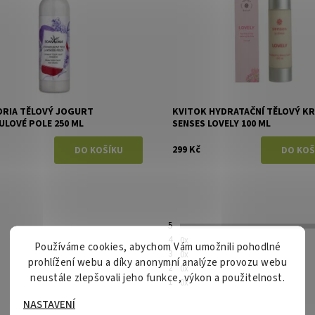
RIA TĚLOVÝ JOGURT
KVITOK HYDRATAČNÍ TĚLOVÝ K
ULOVÉ POLE 250 ML
SENSES LOVELY 100 ML
299 Kč
5
4
0x
Používáme cookies, abychom Vám umožnili pohodlné
3
0x
prohlížení webu a díky anonymní analýze provozu webu
2
0x
neustále zlepšovali jeho funkce, výkon a použitelnost.
1
0x
NASTAVENÍ