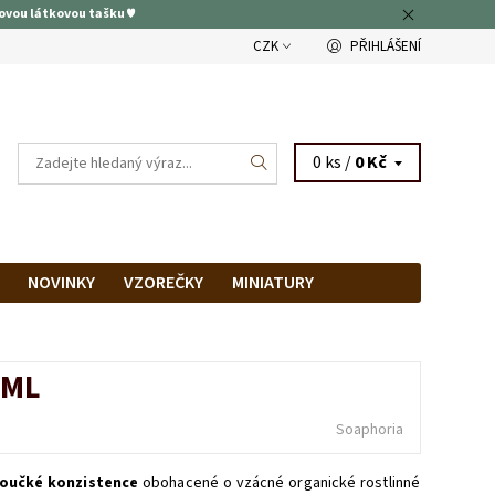
ovou látkovou tašku ♥
CZK
PŘIHLÁŠENÍ
0 ks /
0 Kč
NOVINKY
VZOREČKY
MINIATURY
RAM
PRODEJNA
 ML
Soaphoria
oučké konzistence
obohacené o vzácné organické rostlinné