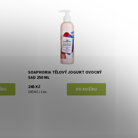
Dostupnost:
Skladem
Značka:
Soaphoria
SOAPHORIA TĚLOVÝ JOGURT OVOCNÝ
SAD 250 ML
245 Kč
245 Kč / 1 ks