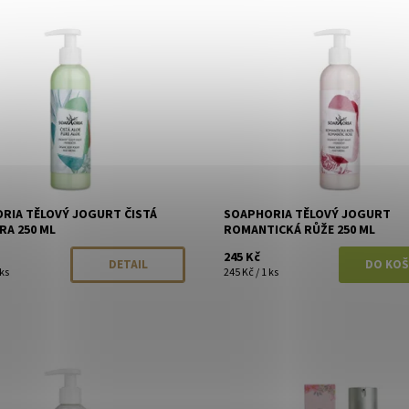
ost:
Momentálně vyprodáno
Dostupnost:
Skladem
Soaphoria
Značka:
Soaphoria
RIA TĚLOVÝ JOGURT ČISTÁ
SOAPHORIA TĚLOVÝ JOGURT
RA 250 ML
ROMANTICKÁ RŮŽE 250 ML
245 Kč
DETAIL
 ks
245 Kč / 1 ks
ost:
Skladem
Dostupnost:
Skladem
Soaphoria
Značka:
Kvitok