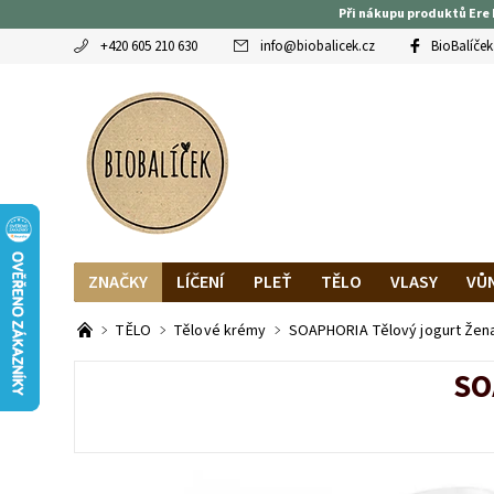
Při nákupu produktů Ere 
+420 605 210 630
info
@
biobalicek.cz
BioBalíček
ZNAČKY
LÍČENÍ
PLEŤ
TĚLO
VLASY
VŮ
OBLÍBENCI
MAGAZÍN
RECENZE BLOGEREK
DO
TĚLO
Tělové krémy
SOAPHORIA Tělový jogurt Žena
SO