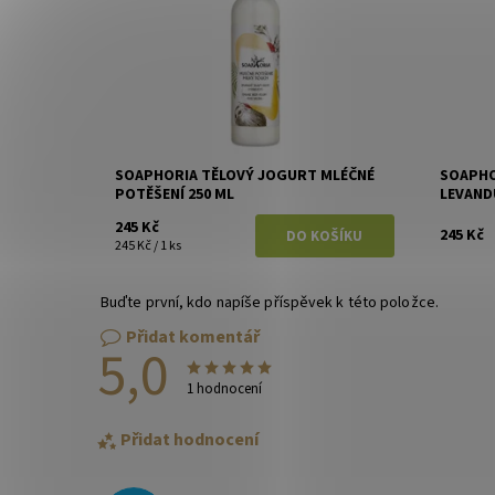
SOAPHORIA TĚLOVÝ JOGURT MLÉČNÉ
SOAPHO
POTĚŠENÍ 250 ML
LEVAND
245 Kč
245 Kč
245 Kč / 1 ks
Buďte první, kdo napíše příspěvek k této položce.
Přidat komentář
5,0
1 hodnocení
Přidat hodnocení