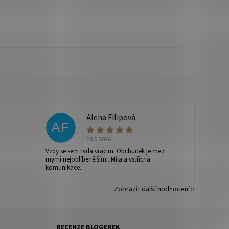
Alena Filipová
AF
28.5.2026
Vzdy se sem rada vracim. Obchudek je mezi
mými nejoblíbenějšími. Mila a vstřícná
komunikace.
Zobrazit další hodnocení
RECENZE BLOGEREK