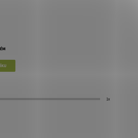
RÉM
1x