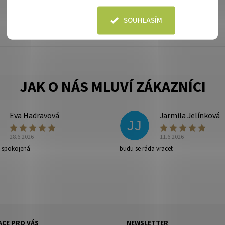
SOUHLASÍM
ny osobních údajů
.
Eva Hadravová
Jarmila Jelínková
JJ
28.6.2026
11.6.2026
e spokojená
budu se ráda vracet
CE PRO VÁS
NEWSLETTER