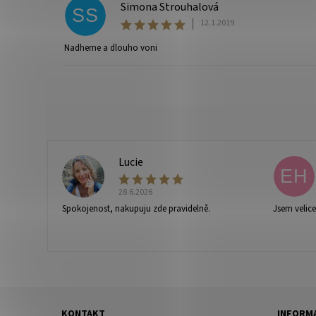
Simona Strouhalová
SS
|
12.1.2019
Nadherne a dlouho voni
Vaše osobní údaje budou zpracovány dle
podmínek ochra
Lucie
L
EH
28.6.2026
Spokojenost, nakupuju zde pravidelně.
Jsem velic
KONTAKT
INFORMA