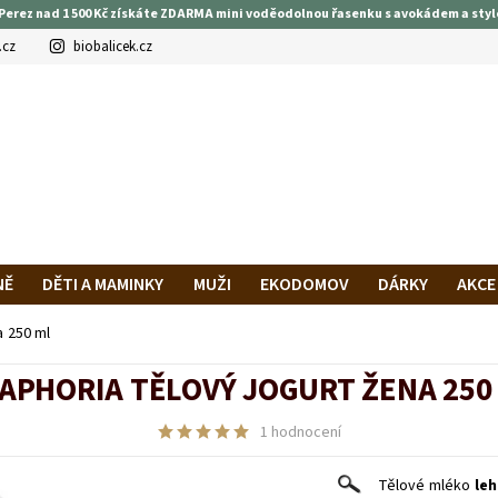
Perez nad 1 500 Kč získáte ZDARMA mini voděodolnou řasenku s avokádem a styl
.cz
biobalicek.cz
NĚ
DĚTI A MAMINKY
MUŽI
EKODOMOV
DÁRKY
AKCE
PRAVA A PLATBA
HODNOCENÍ OBCHODU
VĚRNOSTNÍ PROG
 250 ml
APHORIA TĚLOVÝ JOGURT ŽENA 250
1 hodnocení
Tělové mléko
leh