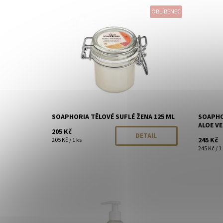
OBLÍBENEC
Dostupnost:
Momentálně vyprodáno
Dostupn
Značka:
Soaphoria
Značka:
SOAPHORIA TĚLOVÉ SUFLÉ ŽENA 125 ML
SOAPHO
ALOE VE
205 Kč
DETAIL
245 Kč
205 Kč / 1 ks
245 Kč / 1
Dostupnost:
Skladem
Dostupn
Značka:
Soaphoria
Značka: