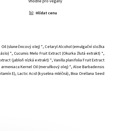
Vhodné pro vegany
Hlídat cenu
Oil (slunečnicový olej) *, Cetaryl Alcohol (emulgační složka
lo) *, Cucumis Melo Fruit Extract (Okurka žlutá extrakt) *,
act (jabloň nízká extrakt) *, Vanilla planifolia Fruit Extract
us armeniaca Kernel Oil (meruňkový olej) *, Aloe Barbadensis
tamín E), Lactic Acid (kyselina mléčná), Bixa Orellana Seed