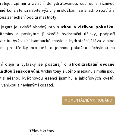
ratuje, zjemní a zvláční dehydratovanou, suchou a žíznivou
né konzistenci nabité výživnými složkami se snadno roztírá a
bez zanechání pocitu mastnoty.
ý jogurt je zvlášť vhodný pro
suchou a citlivou pokožku
,
itamíny a poskytne jí skvělé hydratační účinky, podpoří
sticitu. Vyživující bambucké máslo a hydratační šťáva z aloe
ními prostředky pro péči o jemnou pokožku náchylnou na
lní oleje a výtažky se postarají o
afrodiziakální ovocně
ládlou ženskou vůni
. Vrchní tóny žlutého melounu a malin jsou
y s něžnou květinovou esencí jasmínu a jabloňových květů,
 vanilkou a nevinnými kosatci.
MOMENTÁLNĚ VYPRODÁNO
Tělové krémy