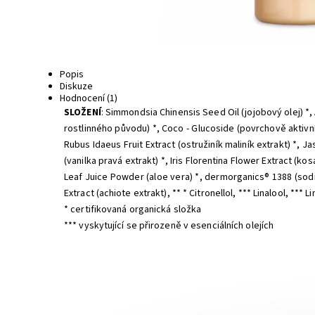
Popis
Diskuze
Hodnocení (1)
SLOŽENÍ
:
Simmondsia Chinensis Seed Oil (jojobový olej) *, 
rostlinného původu) *, Coco - Glucoside (povrchově aktivní
Rubus Idaeus Fruit Extract (ostružiník maliník extrakt) *, Ja
(vanilka pravá extrakt) *, Iris Florentina Flower Extract (
Leaf Juice Powder (aloe vera) *, dermorganics® 1388 (sodiu
Extract (achiote extrakt), ** * Citronellol, *** Linalool, *** 
* certifikovaná organická složka
*** vyskytující se přirozeně v esenciálních olejích