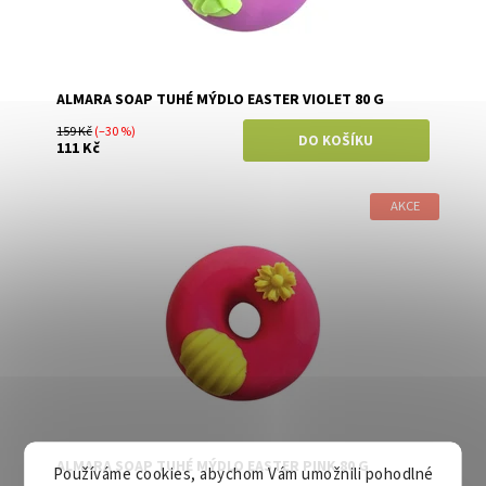
ALMARA SOAP TUHÉ MÝDLO EASTER VIOLET 80 G
159 Kč
(–30 %)
111 Kč
AKCE
Dostupnost:
Skladem
Značka:
Almara Soap
ALMARA SOAP TUHÉ MÝDLO EASTER PINK 80 G
Používáme cookies, abychom Vám umožnili pohodlné