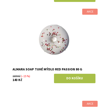
AKCE
Dostupnost:
Skladem
Značka:
Almara Soap
ALMARA SOAP TUHÉ MÝDLO RED PASSION 80 G
169 Kč
(–15 %)
143 Kč
AKCE
Dostupnost:
Skladem