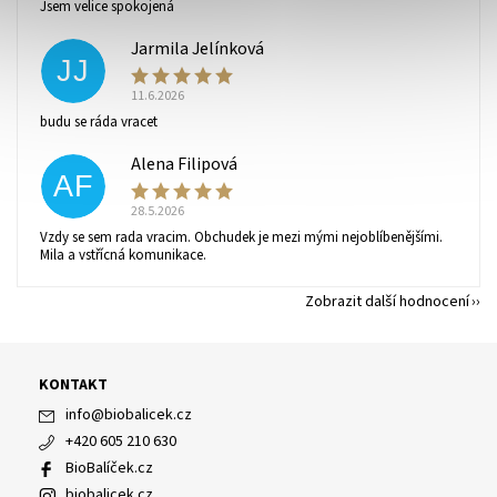
Jsem velice spokojená
ochrany osobních údajů
.
Jarmila Jelínková
JJ
11.6.2026
budu se ráda vracet
Alena Filipová
AF
28.5.2026
Vzdy se sem rada vracim. Obchudek je mezi mými nejoblíbenějšími.
Mila a vstřícná komunikace.
Zobrazit další hodnocení
KONTAKT
info
@
biobalicek.cz
+420 605 210 630
BioBalíček.cz
biobalicek.cz