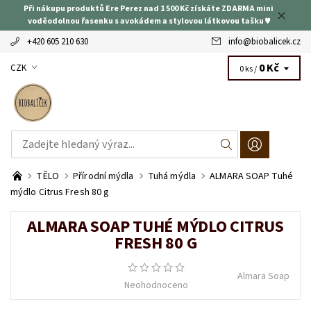
Při nákupu produktů Ere Perez nad 1 500 Kč získáte ZDARMA mini
voděodolnou řasenku s avokádem a stylovou látkovou tašku ♥
+420 605 210 630
info
@
biobalicek.cz
0 Kč
CZK
0 ks /
TĚLO
Přírodní mýdla
Tuhá mýdla
ALMARA SOAP Tuhé
mýdlo Citrus Fresh 80 g
ALMARA SOAP TUHÉ MÝDLO CITRUS
FRESH 80 G
Almara Soap
Neohodnoceno