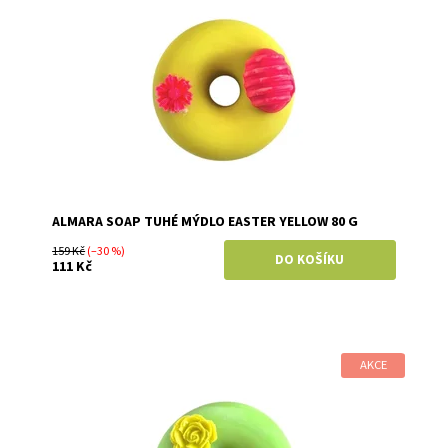
Značka:
Almara Soap
ALMARA SOAP TUHÉ MÝDLO EASTER YELLOW 80 G
159 Kč
(–30 %)
111 Kč
AKCE
Dostupnost:
Skladem
Značka:
Almara Soap