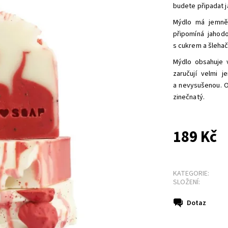
budete připadat j
Mýdlo má jemně
připomíná jahod
s cukrem a šlehač
Mýdlo obsahuje 
zaručují velmi 
a nevysušenou. O
zinečnatý.
189 Kč
KATEGORIE:
SLOŽENÍ:
Dotaz