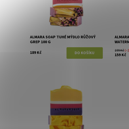
ALMARA SOAP TUHÉ MÝDLO RŮŽOVÝ
ALMARA
GREP 100 G
WATERM
199 Kč
(–
189 Kč
159 Kč
Dostupnost:
Skladem
Dostupn
Značka:
Almara Soap
Značka: