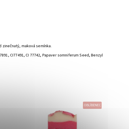
xid zinečnatý, maková semínka.
77891, CI77491, CI 77742, Papaver somniferum Seed, Benzyl
OBLÍBENEC
Dostupnost:
Skladem
Značka:
Almara Soap