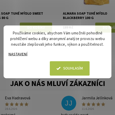
 SOAP TUHÉ MÝDLO SWEET
ALMARA SOAP TUHÉ MÝDLO
 80 G
BLACKBERRY 100 G
189 Kč
Používáme cookies, abychom Vám umožnili pohodlné
prohlížení webu a díky anonymní analýze provozu webu
neustále zlepšovali jeho funkce, výkon a použitelnost.
NASTAVENÍ
SOUHLASÍM
Eva Hadravová
Jarmila Jelínková
JJ
28.6.2026
11.6.2026