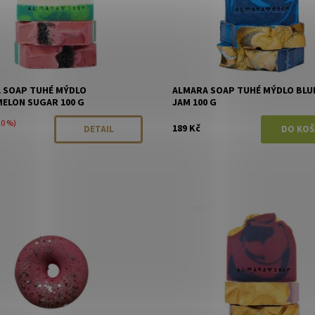
 SOAP TUHÉ MÝDLO
ALMARA SOAP TUHÉ MÝDLO BLU
ELON SUGAR 100 G
JAM 100 G
20 %)
189 Kč
DETAIL
ost:
Skladem
Dostupnost:
Skladem
Almara Soap
Značka:
Almara Soap