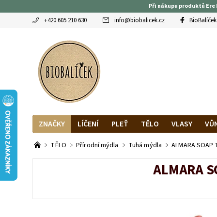
Při nákupu produktů Ere 
+420 605 210 630
info
@
biobalicek.cz
BioBalíček
ZNAČKY
LÍČENÍ
PLEŤ
TĚLO
VLASY
VŮ
OBLÍBENCI
MAGAZÍN
RECENZE BLOGEREK
DO
TĚLO
Přírodní mýdla
Tuhá mýdla
ALMARA SOAP T
ALMARA S