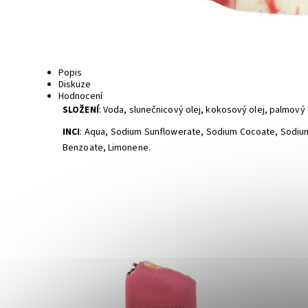
Popis
Diskuze
Hodnocení
SLOŽENÍ
: Voda, slunečnicový olej, kokosový olej, palmový 
INCI
:
Aqua, Sodium Sunflowerate, Sodium Cocoate, Sodium P
Benzoate, Limonene.
Dostupnost:
Skladem
Dostupn
Značka:
Almara Soap
Značka: