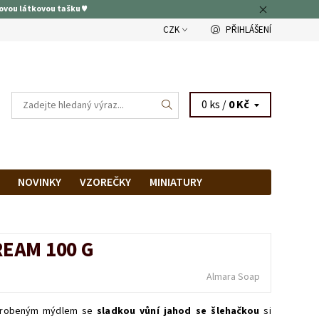
ovou látkovou tašku ♥
CZK
PŘIHLÁŠENÍ
0 ks /
0 Kč
NOVINKY
VZOREČKY
MINIATURY
RAM
PRODEJNA
EAM 100 G
Almara Soap
vyrobeným mýdlem se
sladkou vůní jahod se šlehačkou
si