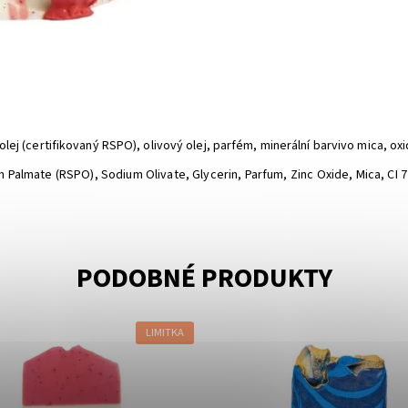
olej (certifikovaný RSPO), olivový olej, parfém, minerální barvivo mica, o
almate (RSPO), Sodium Olivate, Glycerin, Parfum, Zinc Oxide, Mica, CI 
PODOBNÉ PRODUKTY
LIMITKA
ost:
Momentálně vyprodáno
Dostupnost:
Skladem
Almara Soap
Značka:
Almara Soap