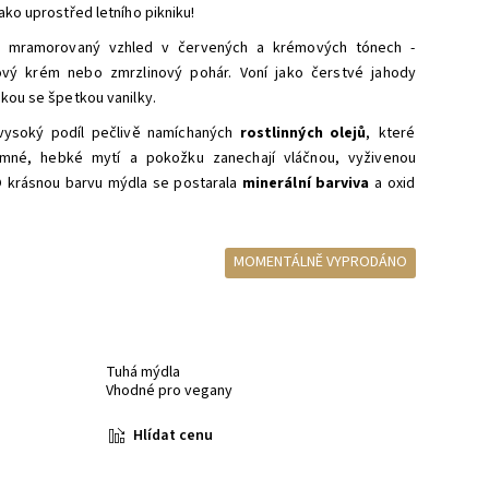
ako uprostřed letního pikniku!
 mramorovaný vzhled v červených a krémových tónech -
ový krém nebo zmrzlinový pohár. V
oní jako čerstvé jahody
kou se špetkou vanilky.
vysoký podíl pečlivě namíchaných
rostlinných olejů
, které
jemné, hebké mytí a pokožku zanechají vláčnou, vyživenou
 krásnou barvu mýdla se postarala
minerální barviva
a oxid
MOMENTÁLNĚ VYPRODÁNO
Tuhá mýdla
Vhodné pro vegany
Hlídat cenu