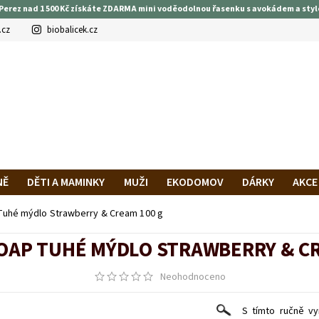
Perez nad 1 500 Kč získáte ZDARMA mini voděodolnou řasenku s avokádem a styl
.cz
biobalicek.cz
NĚ
DĚTI A MAMINKY
MUŽI
EKODOMOV
DÁRKY
AKCE
PRAVA A PLATBA
HODNOCENÍ OBCHODU
VĚRNOSTNÍ PROG
uhé mýdlo Strawberry & Cream 100 g
OAP TUHÉ MÝDLO STRAWBERRY & CR
Neohodnoceno
S tímto ručně 