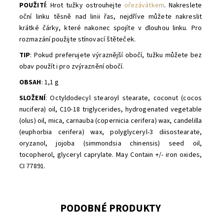
POUŽITÍ
:
Hrot tužky ostrouhejte
ořezávátkem
.
Nakreslete
oční linku těsně nad linii řas, nejdříve můžete nakreslit
krátké čárky, které nakonec spojíte v dlouhou linku. Pro
rozmazání použijte stínovací štěteček.
TIP
: Pokud preferujete výraznější obočí, tužku můžete bez
obav použít i pro zvýraznění obočí.
OBSAH
: 1,1 g
SLOŽENÍ
:
Octyldodecyl stearoyl stearate, coconut (cocos
nucifera) oil, C10-18 triglycerides, hydrogenated vegetable
(olus) oil, mica, carnauba (copernicia cerifera) wax, candelilla
(euphorbia cerifera) wax, polyglyceryl-3 diisostearate,
oryzanol, jojoba (simmondsia chinensis) seed oil,
tocopherol, glyceryl caprylate. May Contain +/- iron oxides,
CI 77891.
PODOBNÉ PRODUKTY