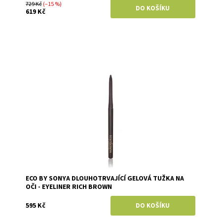
729 Kč
(–15 %)
619 Kč
Dostupnost:
Skladem
Značka:
Eco by Sonya
ECO BY SONYA DLOUHOTRVAJÍCÍ GELOVÁ TUŽKA NA
OČI - EYELINER RICH BROWN
595 Kč