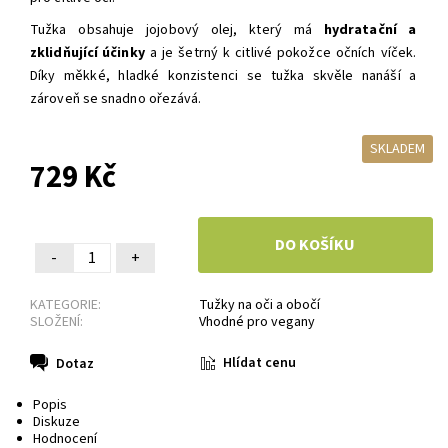
Tužka obsahuje jojobový olej, který má
hydratační a
zklidňující
účinky
a je šetrný k citlivé pokožce očních víček.
Díky měkké, hladké konzistenci se tužka skvěle nanáší a
zároveň se
snadno ořezává.
SKLADEM
729 Kč
-
+
KATEGORIE:
Tužky na oči a obočí
SLOŽENÍ:
Vhodné pro vegany
Hlídat cenu
Dotaz
Popis
Diskuze
Hodnocení