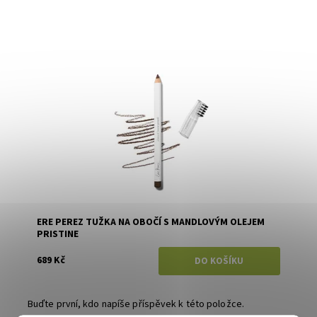
Dostupnost:
Skladem
Značka:
Ere Perez
ERE PEREZ TUŽKA NA OBOČÍ S MANDLOVÝM OLEJEM
PRISTINE
689 Kč
Buďte první, kdo napíše příspěvek k této položce.