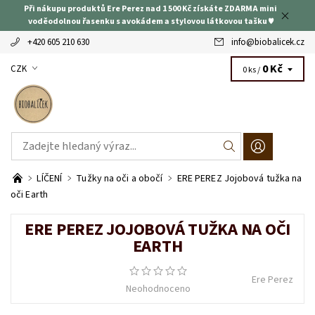
Při nákupu produktů Ere Perez nad 1 500 Kč získáte ZDARMA mini
voděodolnou řasenku s avokádem a stylovou látkovou tašku ♥
+420 605 210 630
info
@
biobalicek.cz
0 Kč
CZK
0 ks /
LÍČENÍ
Tužky na oči a obočí
ERE PEREZ Jojobová tužka na
oči Earth
ERE PEREZ JOJOBOVÁ TUŽKA NA OČI
EARTH
Ere Perez
Neohodnoceno