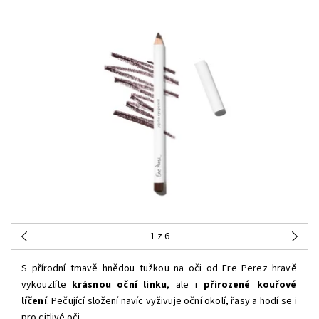
1
z 6
S přírodní tmavě hnědou tužkou na oči od Ere Perez hravě
vykouzlíte
krásnou oční linku
, ale i
přirozené kouřové
líčení
. Pečující složení navíc vyživuje oční okolí, řasy a hodí se i
pro citlivé oči.