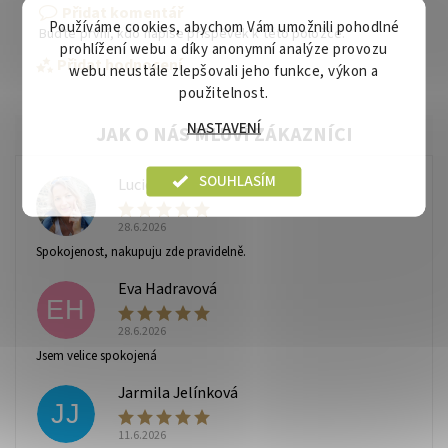
Přidat komentář
Používáme cookies, abychom Vám umožnili pohodlné
Buďte první, kdo napíše příspěvek k této položce.
prohlížení webu a díky anonymní analýze provozu
Přidat hodnocení
webu neustále zlepšovali jeho funkce, výkon a
použitelnost.
NASTAVENÍ
SOUHLASÍM
Lucie
L
28.6.2026
Spokojenost, nakupuju zde pravidelně.
Eva Hadravová
EH
28.6.2026
Vaše osobní údaje budou zpracovány dle
podmínek
Jsem velice spokojená
ochrany osobních údajů
.
Jarmila Jelínková
JJ
11.6.2026