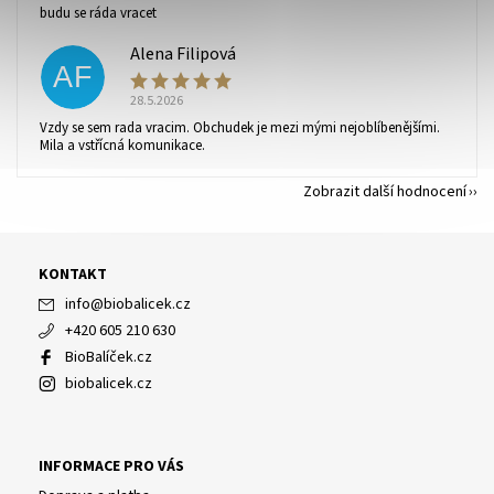
budu se ráda vracet
Alena Filipová
AF
28.5.2026
Vzdy se sem rada vracim. Obchudek je mezi mými nejoblíbenějšími.
Mila a vstřícná komunikace.
Zobrazit další hodnocení
KONTAKT
info
@
biobalicek.cz
+420 605 210 630
BioBalíček.cz
biobalicek.cz
INFORMACE PRO VÁS