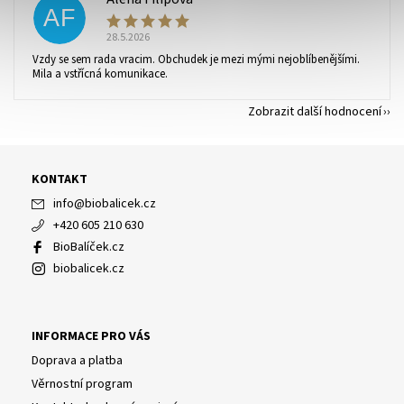
AF
28.5.2026
Vzdy se sem rada vracim. Obchudek je mezi mými nejoblíbenějšími.
Mila a vstřícná komunikace.
Zobrazit další hodnocení
KONTAKT
info
@
biobalicek.cz
+420 605 210 630
BioBalíček.cz
biobalicek.cz
INFORMACE PRO VÁS
Doprava a platba
Věrnostní program