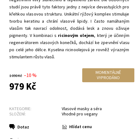
studií jsou právě tyto faktory jedny z nejvíce devastujících pro
křehkou vlasovou strukturu. Unikátní rýžový komplex stimuluje
tvorbu keratinu a chrání vlasové lipidy. I často namáhaným
vlasům tak navrací odolnost, dodává lesk a znovu oživuje
pigmenty. V kombinaci s
ricinovým olejem
, který je účinným
regenerátorem vlasových konečků, dochází ke zpevnění vlasu
po celé jeho délce. Kyselina ricinoolejová je rovněž výrazným
stimulantem růstu vlasů.
MOMENTÁLNĚ
–10 %
1 090 Kč
VYPRODÁNO
979 Kč
KATEGORIE:
Vlasové masky a séra
SLOŽENÍ:
Vhodné pro vegany
Hlídat cenu
Dotaz