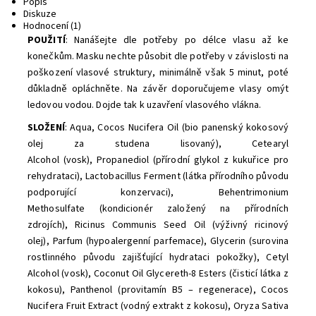
Popis
Diskuze
Hodnocení (1)
POUŽITÍ
:
Nanášejte dle potřeby po délce vlasu až ke
konečkům. Masku nechte působit dle potřeby v závislosti na
poškození vlasové struktury, minimálně však 5 minut, poté
důkladně opláchněte. Na závěr doporučujeme vlasy omýt
ledovou vodou. Dojde tak k uzavření vlasového vlákna.
SLOŽENÍ
: Aqua, Cocos Nucifera Oil (bio panenský kokosový
olej za studena lisovaný), Cetearyl
Alcohol (vosk), Propanediol (přírodní glykol z kukuřice pro
rehydrataci), Lactobacillus Ferment (látka přírodního původu
podporující konzervaci), Behentrimonium
Methosulfate (kondicionér založený na přírodních
zdrojích), Ricinus Communis Seed Oil (výživný ricinový
olej), Parfum (hypoalergenní parfemace), Glycerin (surovina
rostlinného původu zajišťující hydrataci pokožky), Cetyl
Alcohol (vosk), Coconut Oil Glycereth-8 Esters (čisticí látka z
kokosu), Panthenol (provitamín B5 – regenerace), Cocos
Nucifera Fruit Extract (vodný extrakt z kokosu), Oryza Sativa