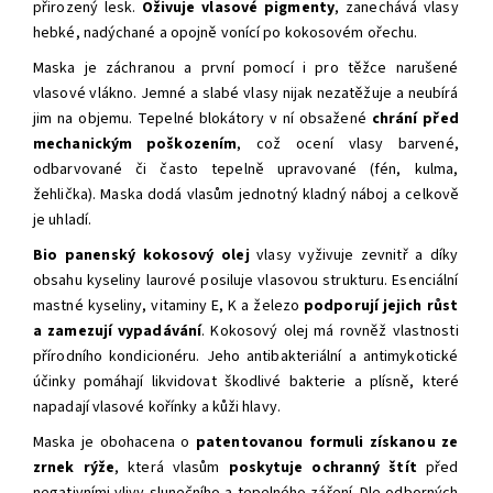
přirozený lesk.
Oživuje vlasové pigmenty
, zanechává vlasy
hebké, nadýchané a opojně vonící po kokosovém ořechu.
Maska je záchranou a první pomocí i pro těžce narušené
vlasové vlákno. Jemné a slabé vlasy nijak nezatěžuje a neubírá
jim na objemu. Tepelné blokátory v ní obsažené
chrání před
mechanickým poškozením
, což ocení vlasy barvené,
odbarvované či často tepelně upravované (fén, kulma,
žehlička). Maska dodá vlasům jednotný kladný náboj a celkově
je uhladí.
Bio panenský kokosový olej
vlasy vyživuje zevnitř a díky
obsahu kyseliny laurové posiluje vlasovou strukturu. Esenciální
mastné kyseliny, vitaminy E, K a železo
podporují jejich růst
a zamezují vypadávání
. Kokosový olej má rovněž vlastnosti
přírodního kondicionéru. Jeho antibakteriální a antimykotické
účinky pomáhají likvidovat škodlivé bakterie a plísně, které
napadají vlasové kořínky a kůži hlavy.
Maska je obohacena o
patentovanou formuli získanou ze
zrnek rýže
, která vlasům
poskytuje
ochranný štít
před
negativními vlivy slunečního a tepelného záření. Dle odborných