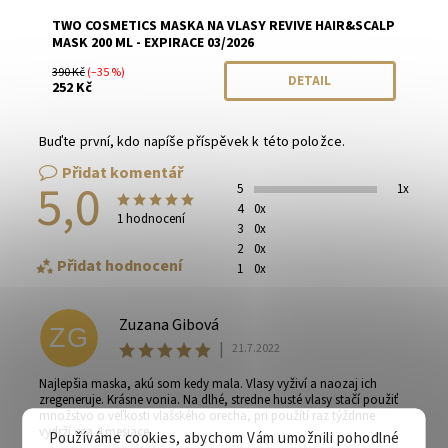
TWO COSMETICS MASKA NA VLASY REVIVE HAIR&SCALP
MASK 200 ML - EXPIRACE 03/2026
390 Kč
(–35 %)
DETAIL
252 Kč
Buďte první, kdo napíše příspěvek k této položce.
Přidat komentář
5,0
5
1x
4
0x
1 hodnocení
3
0x
2
0x
Přidat hodnocení
1
0x
Zuzana Gibová
ZG
|
21.7.2022
Najlepšia maska, akú som kedy mala. Vlasy vyživí a naozaj ich
zregeneruje. Krásne vonia. Na dlhé, stredne husté vlasy stačí použiť
množstvo o veľkosti vlašského orecha, pri použítí raz týždnne
vydrží cca 4 mesiace.
Používáme cookies, abychom Vám umožnili pohodlné