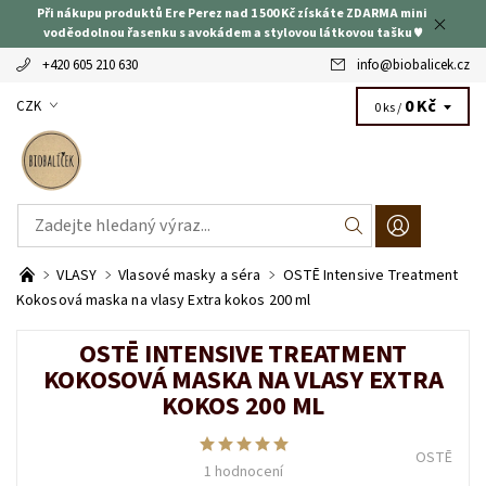
Při nákupu produktů Ere Perez nad 1 500 Kč získáte ZDARMA mini
voděodolnou řasenku s avokádem a stylovou látkovou tašku ♥
+420 605 210 630
info
@
biobalicek.cz
0 Kč
CZK
0 ks /
VLASY
Vlasové masky a séra
OSTĒ Intensive Treatment
Kokosová maska na vlasy Extra kokos 200 ml
OSTĒ INTENSIVE TREATMENT
KOKOSOVÁ MASKA NA VLASY EXTRA
KOKOS 200 ML
OSTĒ
1 hodnocení