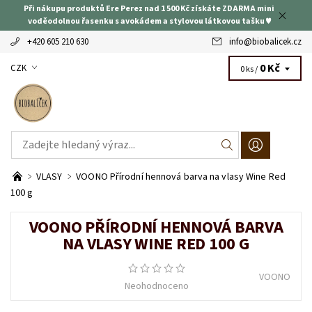
Při nákupu produktů Ere Perez nad 1 500 Kč získáte ZDARMA mini
voděodolnou řasenku s avokádem a stylovou látkovou tašku ♥
+420 605 210 630
info
@
biobalicek.cz
0 Kč
CZK
0 ks /
VLASY
VOONO Přírodní hennová barva na vlasy Wine Red
100 g
VOONO PŘÍRODNÍ HENNOVÁ BARVA
NA VLASY WINE RED 100 G
VOONO
Neohodnoceno