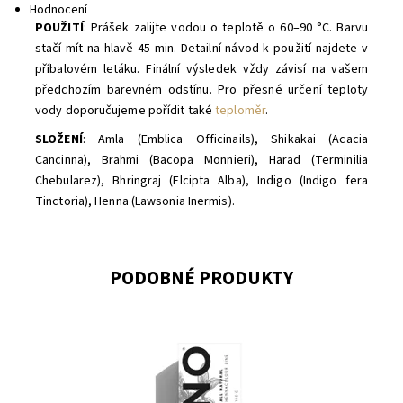
Hodnocení
POUŽITÍ
: Prášek zalijte vodou o teplotě o 60–90 °C. Barvu
stačí mít na hlavě 45 min. Detailní návod k použití najdete v
příbalovém letáku. Finální výsledek vždy závisí na vašem
předchozím barevném odstínu. Pro přesné určení teploty
vody doporučujeme pořídit také
teploměr
.
SLOŽENÍ
: Amla (Emblica Officinails), Shikakai (Acacia
Cancinna), Brahmi (Bacopa Monnieri), Harad (Terminilia
Chebularez), Bhringraj (Elcipta Alba), Indigo (Indigo fera
Tinctoria), Henna (Lawsonia Inermis).
PODOBNÉ PRODUKTY
Dostupnost:
Momentálně vyprodáno
Značka:
VOONO