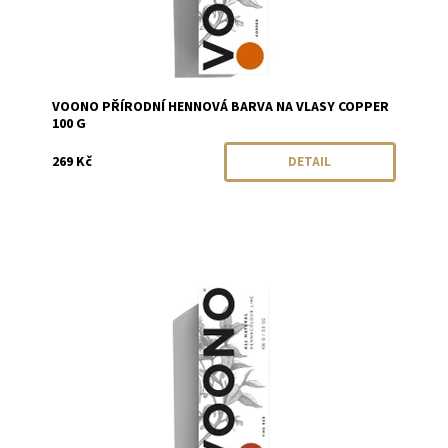
VOONO PŘÍRODNÍ HENNOVÁ BARVA NA VLASY COPPER
100 G
269 Kč
DETAIL
Dostupnost:
Momentálně vyprodáno
Značka:
VOONO