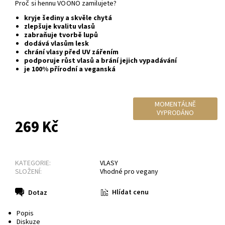
Proč si hennu VOONO zamilujete?
kryje šediny a
skvěle chytá
zlepšuje kvalitu vlasů
zabraňuje tvorbě lupů
dodává vlasům lesk
chrání vlasy před UV zářením
podporuje růst vlasů a brání jejich vypadávání
je 100% přírodní a veganská
MOMENTÁLNĚ
VYPRODÁNO
269 Kč
KATEGORIE:
VLASY
SLOŽENÍ:
Vhodné pro vegany
Hlídat cenu
Dotaz
Popis
Diskuze