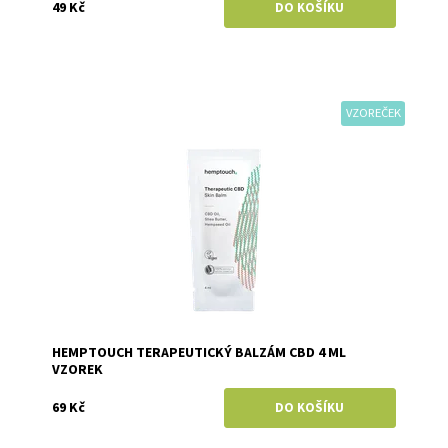
49 Kč
VZOREČEK
Dostupnost:
Skladem
Značka:
Hemptouch
HEMPTOUCH TERAPEUTICKÝ BALZÁM CBD 4 ML
VZOREK
69 Kč