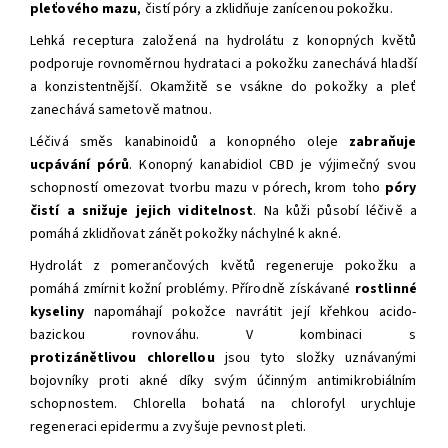
pleťového mazu
,
čistí póry a zklidňuje zanícenou pokožku.
Lehká receptura založená na hydrolátu z konopných květů
podporuje rovnoměrnou hydrataci a pokožku zanechává hladší
a konzistentnější. Okamžitě se vsákne do pokožky a pleť
zanechává sametově matnou.
Léčivá směs kanabinoidů a konopného oleje
zabraňuje
ucpávání pórů
. Konopný kanabidiol CBD je výjimečný svou
schopností omezovat tvorbu mazu v pórech,
krom toho
póry
čistí a snižuje jejich viditelnost
.
Na kůži působí léčivě
a
pomáhá
zklidňovat zánět pokožky náchylné k akné
.
Hydrolát z pomerančových květů
regeneruje pokožku a
pomáhá zmírnit kožní problémy.
Přírodně získávané
rostlinné
kyseliny
napomáhají pokožce navrátit její křehkou acido-
bazickou rovnováhu. V kombinaci s
protizánětlivou chlorellou
jsou tyto složky uznávanými
bojovníky proti akné díky svým účinným antimikrobiálním
schopnostem. Chlorella bohatá na chlorofyl urychluje
regeneraci epidermu a zvyšuje pevnost pleti.