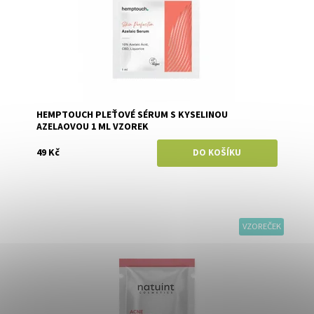
HEMPTOUCH PLEŤOVÉ SÉRUM S KYSELINOU
AZELAOVOU 1 ML VZOREK
49 Kč
VZOREČEK
Dostupnost:
Skladem
Značka:
Natuint (dříve Dulcia)