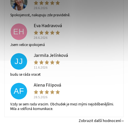
L
28.6.2026
Spokojenost, nakupuju zde pravidelně.
Eva Hadravová
EH
28.6.2026
Vaše osobní údaje budou zpracovány dle
podmínek
Jsem velice spokojená
ochrany osobních údajů
.
Jarmila Jelínková
JJ
11.6.2026
budu se ráda vracet
Alena Filipová
AF
28.5.2026
Vzdy se sem rada vracim. Obchudek je mezi mými nejoblíbenějšími.
Mila a vstřícná komunikace.
Zobrazit další hodnocení