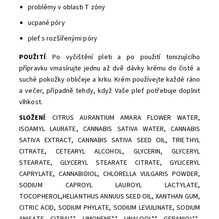
problémy v oblasti T zóny
ucpané póry
pleť s rozšířenými póry
POUŽITÍ
: Po vyčištění pleti a po použití tonizujícího
přípravku vmasírujte jednu až dvě dávky krému do čisté a
suché pokožky obličeje a krku. Krém používejte každé ráno
a večer, případně tehdy, když Vaše pleť potřebuje doplnit
vlhkost.
SLOŽENÍ
: CITRUS AURANTIUM AMARA FLOWER WATER,
ISOAMYL LAURATE, CANNABIS SATIVA WATER, CANNABIS
SATIVA EXTRACT, CANNABIS SATIVA SEED OIL, TRIETHYL
CITRATE, CETEARYL ALCOHOL, GLYCERIN, GLYCERYL
STEARATE, GLYCERYL STEARATE CITRATE, GYLICERYL
CAPRYLATE, CANNABIDIOL, CHLORELLA VULGARIS POWDER,
SODIUM CAPROYL LAUROYL LACTYLATE,
TOCOPHEROL,HELIANTHUS ANNUUS SEED OIL, XANTHAN GUM,
CITRIC ACID, SODIUM PHYLATE, SODIUM LEVULINATE, SODIUM
ANISATE, CITRAL**, LIMONENE**, LINALOOL**, GERANIOL**,