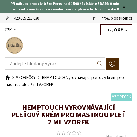
Při nákupu produktů Ere Perez nad 1 500 Kč získáte ZDARMA mini
voděodolnou řasenku s avokádem a stylovou látkovou tašku ♥
+420 605 210 630
info
@
biobalicek.cz
0 Kč
CZK
0 ks /
VZOREČKY
HEMPTOUCH Vyrovnávající pleťový krém pro
mastnou pleť 2 ml VZOREK
VZOREČEK
HEMPTOUCH VYROVNÁVAJÍCÍ
PLEŤOVÝ KRÉM PRO MASTNOU PLEŤ
2 ML VZOREK
Hemptouch