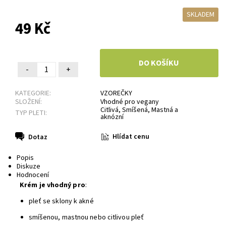
SKLADEM
49 Kč
-
+
KATEGORIE:
VZOREČKY
SLOŽENÍ:
Vhodné pro vegany
Citlivá, Smíšená, Mastná a
TYP PLETI:
aknózní
Hlídat cenu
Dotaz
Popis
Diskuze
Hodnocení
Krém je vhodný pro
:
pleť se sklony k akné
smíšenou, mastnou nebo citlivou pleť