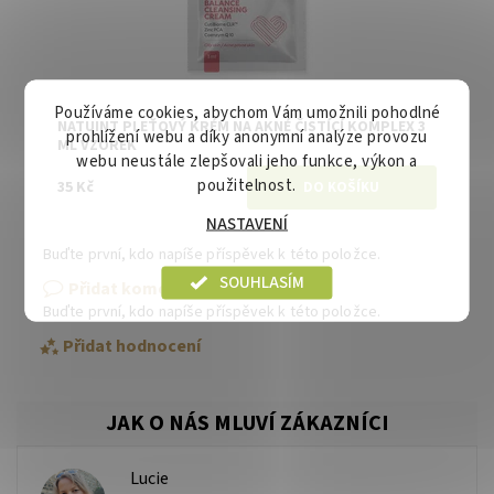
Používáme cookies, abychom Vám umožnili pohodlné
NATUINT PLEŤOVÝ KRÉM NA AKNÉ ČISTÍCÍ KOMPLEX 3
prohlížení webu a díky anonymní analýze provozu
ML VZOREK
webu neustále zlepšovali jeho funkce, výkon a
použitelnost.
35 Kč
NASTAVENÍ
Buďte první, kdo napíše příspěvek k této položce.
SOUHLASÍM
Přidat komentář
Buďte první, kdo napíše příspěvek k této položce.
Přidat hodnocení
Lucie