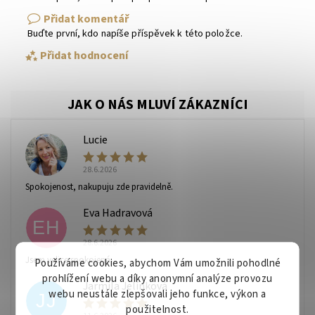
Přidat komentář
Buďte první, kdo napíše příspěvek k této položce.
Přidat hodnocení
Lucie
L
28.6.2026
Spokojenost, nakupuju zde pravidelně.
Eva Hadravová
EH
28.6.2026
Vaše osobní údaje budou zpracovány dle
podmínek
Jsem velice spokojená
ochrany osobních údajů
.
Používáme cookies, abychom Vám umožnili pohodlné
prohlížení webu a díky anonymní analýze provozu
Jarmila Jelínková
webu neustále zlepšovali jeho funkce, výkon a
JJ
použitelnost.