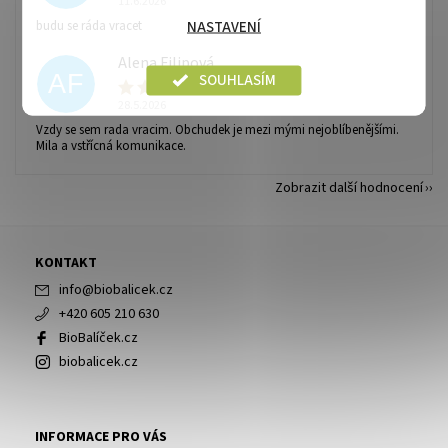
11.6.2026
NASTAVENÍ
budu se ráda vracet
Alena Filipová
AF
SOUHLASÍM
28.5.2026
Vzdy se sem rada vracim. Obchudek je mezi mými nejoblíbenějšími.
Mila a vstřícná komunikace.
Zobrazit další hodnocení
KONTAKT
info
@
biobalicek.cz
+420 605 210 630
BioBalíček.cz
biobalicek.cz
INFORMACE PRO VÁS