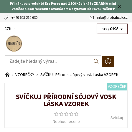
Při nákupu produktů Ere Perez nad 1 500 Kč získáte ZDARMA mini
voděodolnou řasenku s avokádem a stylovou látkovou tašku ♥
+420 605 210 630
info
@
biobalicek.cz
0 Kč
CZK
0 ks /
VZOREČKY
SVÍČKUJ Přírodní sójový vosk Láska VZOREK
VZOREČEK
SVÍČKUJ PŘÍRODNÍ SÓJOVÝ VOSK
LÁSKA VZOREK
Svíčkuj
Neohodnoceno