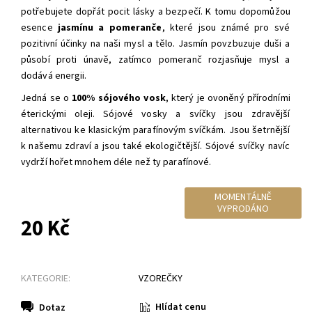
potřebujete dopřát pocit lásky a bezpečí. K tomu dopomůžou
esence
jasmínu
a
pomeranče
, které jsou známé pro své
pozitivní účinky na naši mysl a tělo. Jasmín povzbuzuje duši a
působí proti únavě, zatímco pomeranč rozjasňuje mysl a
dodává energii.
Jedná se o
100% sójového vosk
, který je ovoněný přírodními
éterickými oleji. Sójové vosky a svíčky jsou zdravější
alternativou ke klasickým parafínovým svíčkám. Jsou šetrnější
k našemu zdraví a jsou také ekologičtější. Sójové svíčky navíc
vydrží hořet mnohem déle než ty parafínové.
MOMENTÁLNĚ
VYPRODÁNO
20 Kč
KATEGORIE:
VZOREČKY
Hlídat cenu
Dotaz